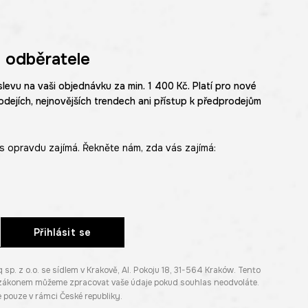
 odběratele
slevu na vaši objednávku za min. 1 400 Kč. Platí pro nové
odejích, nejnovějších trendech ani přístup k předprodejům
s opravdu zajímá. Řekněte nám, zda vás zajímá:
Přihlásit se
. z o.o. se sídlem v Krakově, Al. Pokoju 18, 31-564 Kraków. Tento
e zákonem můžeme zpracovat vaše údaje pokud souhlas neodvoláte.
pouze v rámci České republiky.