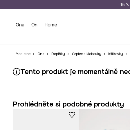
Doprava zdarma př
–15 % 
Ona
On
Home
Medicine
Ona
Doplňky
Čepice a klobouky
Kšiltovky
Tento produkt je momentálně ne
Prohlédněte si podobné produkty