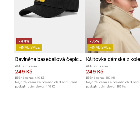
-44%
-35%
FINAL SALE
FINAL SALE
Bavlněná baseballová čepice dámská z Kočičí kolekce
Aktuální cena:
Aktuální cena:
249 Kč
249 Kč
Běžná cena:
449 Kč
Běžná cena:
389 Kč
Nejnižší cena za posledních 30 dnů před
Nejnižší cena za posledních 30 dn
poskytnutím slevy:
449 Kč
poskytnutím slevy:
389 Kč