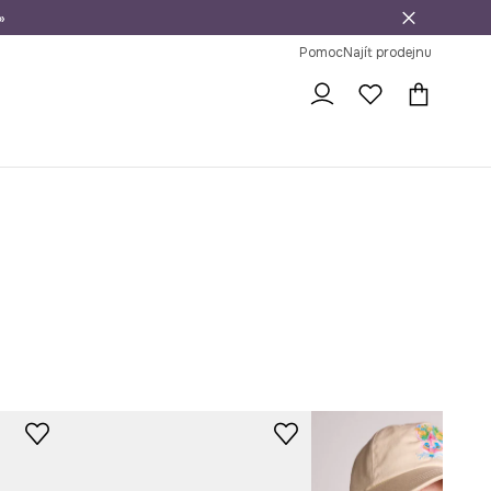
»
dní na vrácení zboží
Pomoc
Najít prodejnu