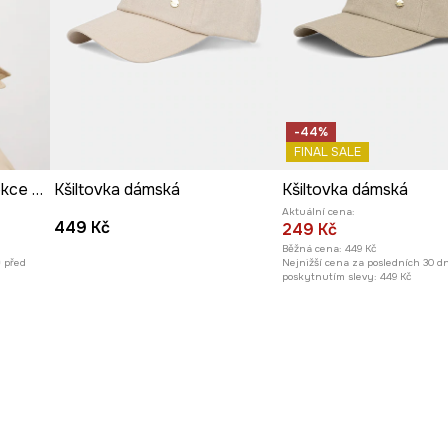
-44%
FINAL SALE
Kšiltovka dámská z kolekce Ilona Tambor x Medicine
Kšiltovka dámská
Kšiltovka dámská
Aktuální cena:
449 Kč
249 Kč
Běžná cena:
449 Kč
ů před
Nejnižší cena za posledních 30 d
poskytnutím slevy:
449 Kč