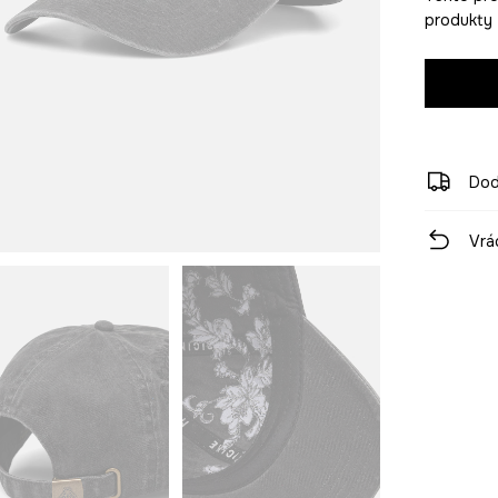
produkty z
Dod
Vrá