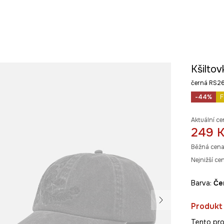
Kšilto
černá RS
-44%
F
Aktuální ce
249 
Běžná cena
Nejnižší ce
Barva:
č
Produkt
Tento pro