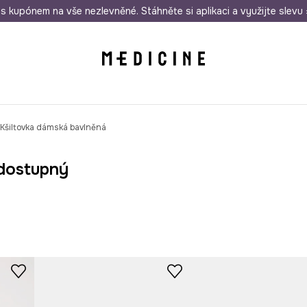
i nákupu nad 1 200 Kč
s kupónem na vše nezlevněné. Stáhněte si aplikaci a využijte slevu 
Odeslání i do 24 hodin
30 
Kšiltovka dámská bavlněná
dostupný