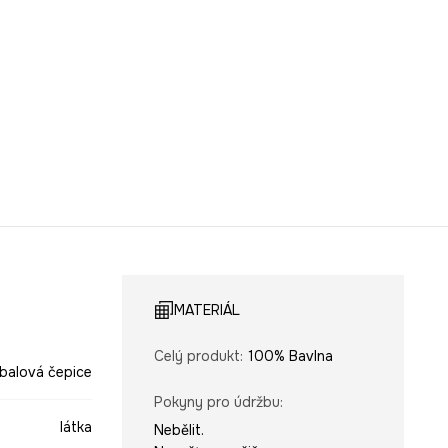
MATERIÁL
Celý produkt
:
100% Bavlna
balová čepice
Pokyny pro údržbu
:
látka
Nebělit.