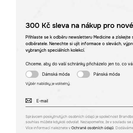
300 Kč
sleva na nákup pro nové
Přihlaste se k odběru newsletteru Medicine a získejte 
odběratele. Nenechte si ujít informace o slevách, výpr
vybraných speciálních kolekcí.
Chceme, aby do vaší schránky přicházelo jen to, co vá
Dámská móda
Pánská móda
Výběr nabídky je volitelný.
Správcem poskytnutých osobních údajů je společnost Brandbq sp
souhlas můžete kdykoli odvolat. Nezapomeňte, že v souladu s
Více informací naleznete v
Ochraně osobních údajů
. Dodáváme 