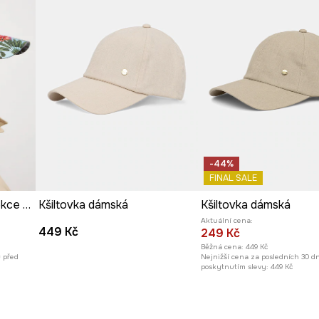
-44%
FINAL SALE
Kšiltovka dámská z kolekce Ilona Tambor x Medicine
Kšiltovka dámská
Kšiltovka dámská
Aktuální cena:
449 Kč
249 Kč
Běžná cena:
449 Kč
ů před
Nejnižší cena za posledních 30 d
poskytnutím slevy:
449 Kč