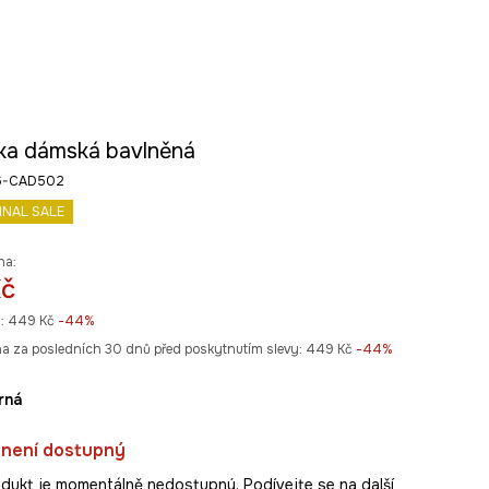
vka dámská bavlněná
26-CAD502
INAL SALE
na:
Kč
:
449 Kč
-44%
na za posledních 30 dnů před poskytnutím slevy:
449 Kč
 -44%
erná
 není dostupný
dukt je momentálně nedostupný. Podívejte se na další