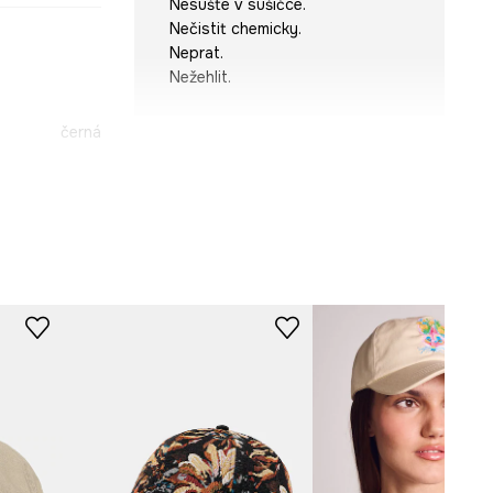
Nesušte v sušičce.
Nečistit chemicky.
Neprat.
Nežehlit.
černá
-CAD502-99X