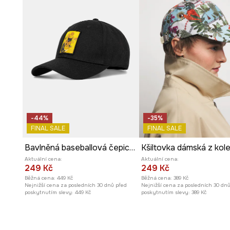
-44%
-35%
FINAL SALE
FINAL SALE
Bavlněná baseballová čepice dámská z Kočičí kolekce
Aktuální cena:
Aktuální cena:
249 Kč
249 Kč
Běžná cena:
449 Kč
Běžná cena:
389 Kč
Nejnižší cena za posledních 30 dnů před
Nejnižší cena za posledních 30 dn
poskytnutím slevy:
449 Kč
poskytnutím slevy:
389 Kč