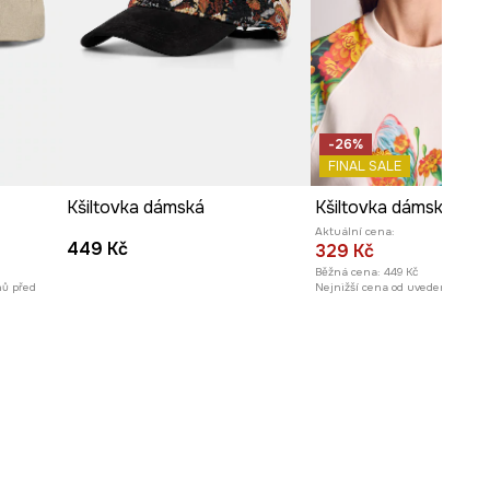
-26%
FINAL SALE
Kšiltovka dámská
Aktuální cena:
449 Kč
329 Kč
Běžná cena:
449 Kč
nů před
Nejnižší cena od uvedení na trh