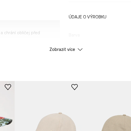
ÚDAJE O VÝROBKU
 chrání obličej před
Barva
Zobrazit více
ID produktu
RS26
odlí při nošení v
Výrobce
izpůsobení obvodu
lehce vintage
ividuální styl.
ent.