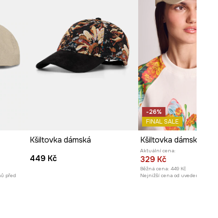
-26%
FINAL SALE
Kšiltovka dámská
Aktuální cena:
449 Kč
329 Kč
Běžná cena:
449 Kč
nů před
Nejnižší cena od uvedení na trh