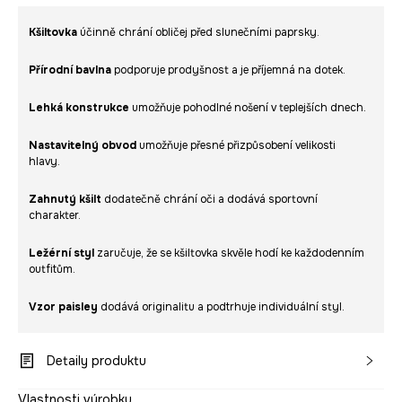
Kšiltovka
účinně chrání obličej před slunečními paprsky.
Přírodní bavlna
podporuje prodyšnost a je příjemná na dotek.
Lehká konstrukce
umožňuje pohodlné nošení v teplejších dnech.
Nastavitelný obvod
umožňuje přesné přizpůsobení velikosti
hlavy.
Zahnutý kšilt
dodatečně chrání oči a dodává sportovní
charakter.
Ležérní styl
zaručuje, že se kšiltovka skvěle hodí ke každodenním
outfitům.
Vzor paisley
dodává originalitu a podtrhuje individuální styl.
Detaily produktu
Vlastnosti výrobku