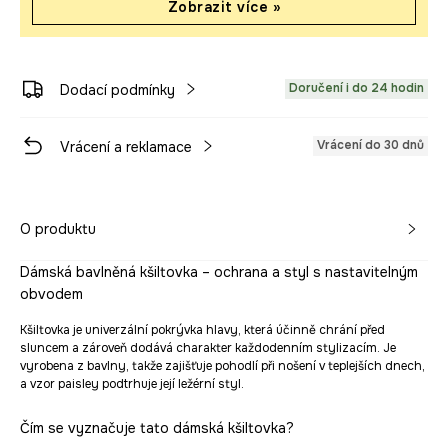
Zobrazit více »
Doručení i do 24 hodin
Dodací podmínky
Vrácení do 30 dnů
Vrácení a reklamace
O produktu
Dámská bavlněná kšiltovka – ochrana a styl s nastavitelným
obvodem
Kšiltovka je univerzální pokrývka hlavy, která účinně chrání před
sluncem a zároveň dodává charakter každodenním stylizacím. Je
vyrobena z bavlny, takže zajišťuje pohodlí při nošení v teplejších dnech,
a vzor paisley podtrhuje její ležérní styl.
Čím se vyznačuje tato dámská kšiltovka?