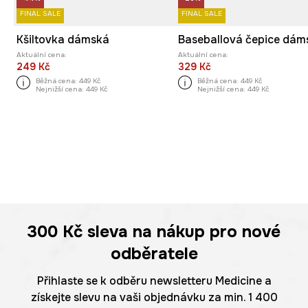
FINAL SALE
FINAL SALE
Kšiltovka dámská
Aktuální cena:
Aktuální cena:
249 Kč
329 Kč
Běžná cena:
449 Kč
Běžná cena:
449 Kč
Nejnižší cena:
449 Kč
Nejnižší cena:
449 Kč
300 Kč
sleva na nákup pro nové
odběratele
Přihlaste se k odběru newsletteru Medicine a
získejte slevu na vaši objednávku za min. 1 400