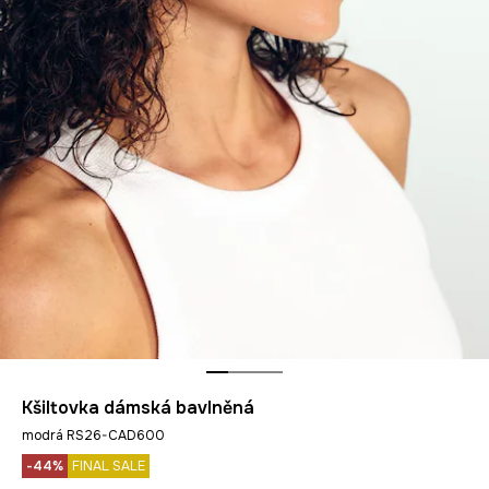
Kšiltovka dámská bavlněná
modrá RS26-CAD600
-44%
FINAL SALE