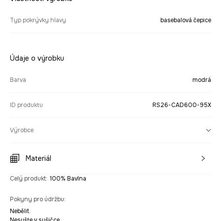
Typ pokrývky hlavy
basebalová čepice
Údaje o výrobku
Barva
modrá
ID produktu
RS26-CAD600-95X
Výrobce
Materiál
Celý produkt
:
100% Bavlna
Pokyny pro údržbu
:
Nebělit.
Nesušte v sušičce.