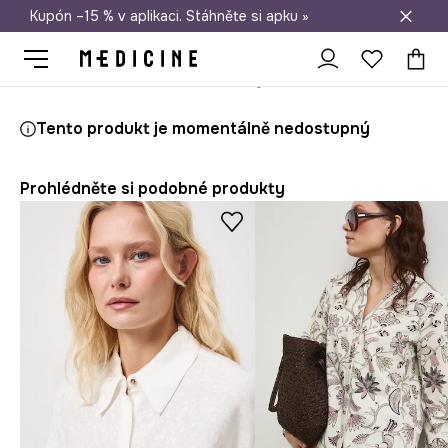
Kupón –15 % v aplikaci. Stáhněte si apku »
Doprava zdarma při nákupu nad 1 200 Kč
Medicine
Ona
Oblečení
Halenky a košile
Košile
Tento produkt je momentálně nedostupný
Prohlédněte si podobné produkty