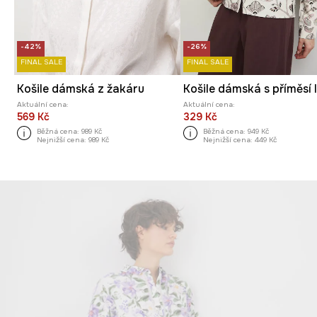
-42%
-26%
FINAL SALE
FINAL SALE
Košile dámská z žakáru
Aktuální cena:
Aktuální cena:
569 Kč
329 Kč
Běžná cena:
989 Kč
Běžná cena:
949 Kč
Nejnižší cena:
989 Kč
Nejnižší cena:
449 Kč