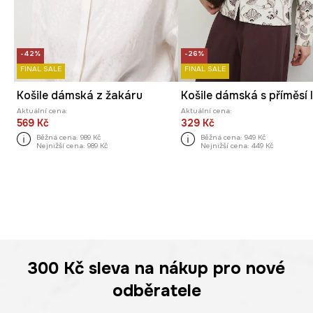
-42%
-26%
FINAL SALE
FINAL SALE
Košile dámská z žakáru
Aktuální cena:
Aktuální cena:
569 Kč
329 Kč
Běžná cena:
989 Kč
Běžná cena:
949 Kč
Nejnižší cena:
989 Kč
Nejnižší cena:
449 Kč
300 Kč
sleva na nákup pro nové
odběratele