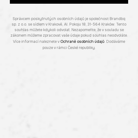
Správcem poskytnutých osobních údajů je společnost Brandbq
sp. z o.o. se sídlem v Krakově, Al. Pokoju 18, 31-564 Kraków. Tento
souhlas můžete kdykoli odvolat. Nezapomeňte, že v souladu se
zákonem můžeme zpracovat vaše údaje pokud souhlas neodvoláte.
Více informací naleznete v
Ochraně osobních údajů
. Dodáváme
pouze v rámci České republiky.