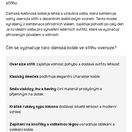
střihu
Dámská květinová košile je lehká a vzdušná volba, která kombinuje
volný oversize střih s decentním květinovým vzorem. Tento model,
vyrobený z kombinace přírodních vláken, zajišťuje pohodlí po celý den.
Je to ideální volba pro vytváření ležérních outfitů, které se vyznačují
přirozeným půvabem a volností.
Čím se vyznačuje tato dámská košile ve střihu oversize?
Oversize střih
zajišťuje volnost pohybu a dodává outfitu lehkost.
Klasický límeček
podtrhuje elegantní charakter košile.
Směs viskózy, lnu a bavlny
činí materiál prodyšným a
příjemným na dotek.
Krátké rukávy typu kimono
dodávají siluetě lehkost a moderní
vzhled.
Zapínání na knoflíky s viditelnou légou
usnadňuje oblékání a
svlékání košile.