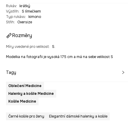
Rukáv
:
krátký
Výstřih
:
S límečkem
Typ rukávu
:
kimono
Střih
:
Oversize
Rozměry
Míry uvedené pro velikost
:
S.
Modelka na fotografii je vysoká 175 cm a má na sebe velikost S
Tagy
Oblečení Medicine
Halenky a košile Medicine
Košile Medicine
Černé košile pro ženy
Elegantní dámské halenky a košile