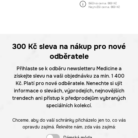
Běžná cena:
869 Kč
Nejnižší cena:
869 Kč
300 Kč
sleva na nákup pro nové
odběratele
Přihlaste se k odběru newsletteru Medicine a
získejte slevu na vaši objednávku za min. 1 400
Kč. Platí pro nové odběratele. Nenechte si ujít
informace o slevách, výprodejích, nejnovějších
trendech ani přístup k předprodejům vybraných
speciálních kolekcí.
Chceme, aby do vaší schránky přicházelo jen to, co vás
opravdu zajímá. Řekněte nám, zda vás zajímá:
Dámská móda