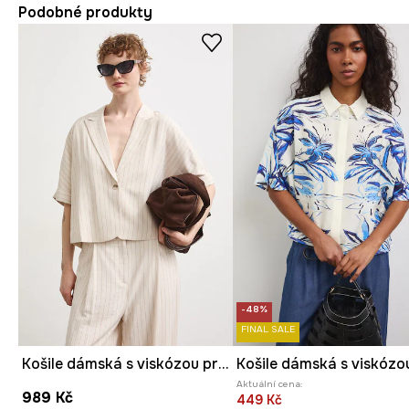
Podobné produkty
-48%
FINAL SALE
Košile dámská s viskózou pruhovaná
Košile dámská s viskózo
Aktuální cena:
989 Kč
449 Kč