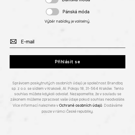
Pánská móda
Výběr nabídky je volitelný.
Přihlásit se
Správcem poskytnutých osobních údajů je společnost Brandbq
sp. z o.o. se sídlem v Krakově, Al. Pokoju 18, 31-564 Kraków. Tento
souhlas můžete kdykoli odvolat. Nezapomeňte, že v souladu se
zákonem můžeme zpracovat vaše údaje pokud souhlas neodvoláte.
Více informací naleznete v
Ochraně osobních údajů
. Dodáváme
pouze v rámci České republiky.