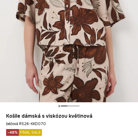
Košile dámská s viskózou květinová
béžová RS26-KKD070
-48%
FINAL SALE