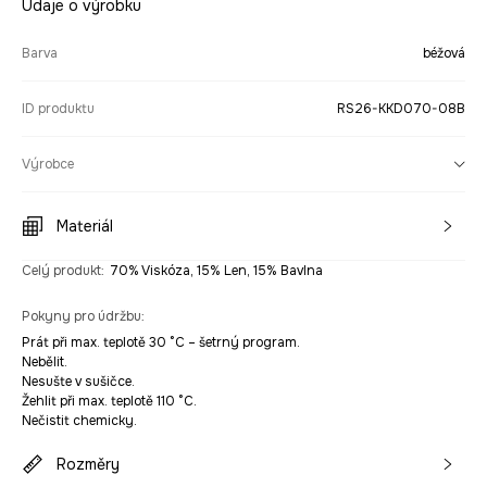
Údaje o výrobku
Barva
béžová
ID produktu
RS26-KKD070-08B
Výrobce
Materiál
Celý produkt
:
70% Viskóza, 15% Len, 15% Bavlna
Pokyny pro údržbu
:
Prát při max. teplotě 30 °C – šetrný program.
Nebělit.
Nesušte v sušičce.
Žehlit při max. teplotě 110 °C.
Nečistit chemicky.
Rozměry