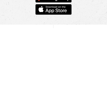
POMOC
NAJÍT PRODEJNU
Informace
O nás
Mobilní aplikace
Podmínky pro prezentaci zboží
Blog
Kontakt
Bezpečnost