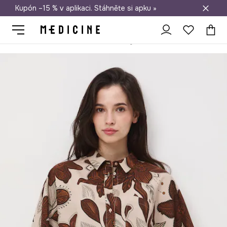
Kupón –15 % v aplikaci. Stáhněte si apku »
Doprava zdarma při nákupu nad 1 200 Kč
Medicine
Ona
Oblečení
Halenky a košile
Košile