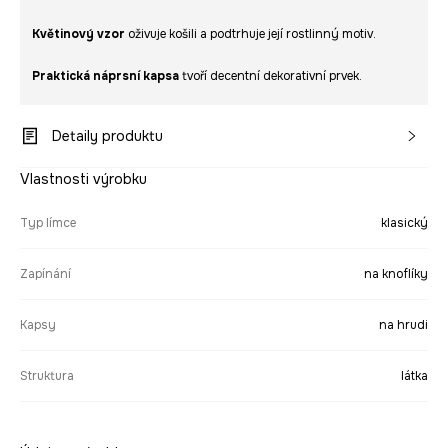
Květinový vzor
oživuje košili a podtrhuje její rostlinný motiv.
Praktická náprsní kapsa
tvoří decentní dekorativní prvek.
Detaily produktu
Vlastnosti výrobku
Typ límce
klasický
Zapínání
na knoflíky
Kapsy
na hrudi
Struktura
látka