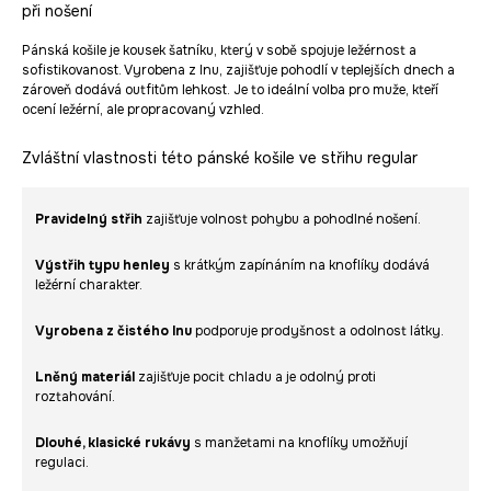
při nošení
Pánská košile je kousek šatníku, který v sobě spojuje ležérnost a
sofistikovanost. Vyrobena z lnu, zajišťuje pohodlí v teplejších dnech a
zároveň dodává outfitům lehkost. Je to ideální volba pro muže, kteří
ocení ležérní, ale propracovaný vzhled.
Zvláštní vlastnosti této pánské košile ve střihu regular
Pravidelný střih
zajišťuje volnost pohybu a pohodlné nošení.
Výstřih typu henley
s krátkým zapínáním na knoflíky dodává
ležérní charakter.
Vyrobena z čistého lnu
podporuje prodyšnost a odolnost látky.
Lněný materiál
zajišťuje pocit chladu a je odolný proti
roztahování.
Dlouhé, klasické rukávy
s manžetami na knoflíky umožňují
regulaci.