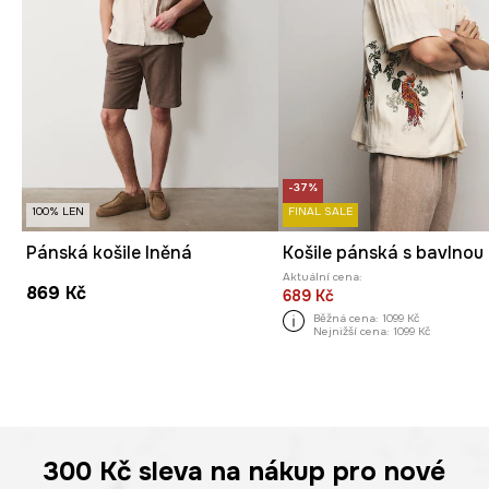
-37%
100% LEN
FINAL SALE
Pánská košile lněná
Aktuální cena:
869 Kč
689 Kč
Běžná cena:
1099 Kč
Nejnižší cena:
1099 Kč
300 Kč
sleva na nákup pro nové