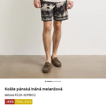
Košile pánská lněná melanžová
béžová RS26-KDMB02
-44%
FINAL SALE