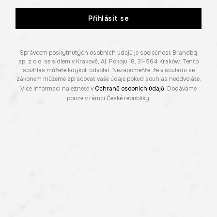
Přihlásit se
Správcem poskytnutých osobních údajů je společnost Brandbq
sp. z o.o. se sídlem v Krakově, Al. Pokoju 18, 31-564 Kraków. Tento
souhlas můžete kdykoli odvolat. Nezapomeňte, že v souladu se
zákonem můžeme zpracovat vaše údaje pokud souhlas neodvoláte.
Více informací naleznete v
Ochraně osobních údajů
. Dodáváme
pouze v rámci České republiky.