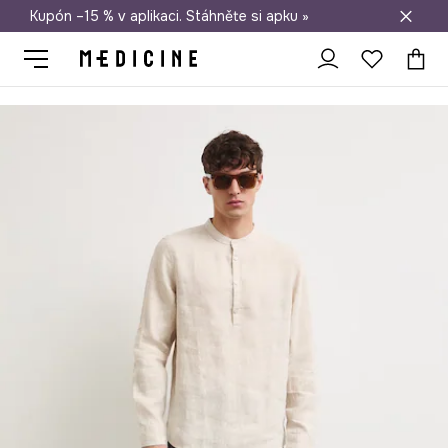
Kupón –15 % v aplikaci. Stáhněte si apku »
Doprava zdarma při nákupu nad 1 200 Kč
Medicine
On
Oblečení
Košile
Košile pánská lněná melanžová