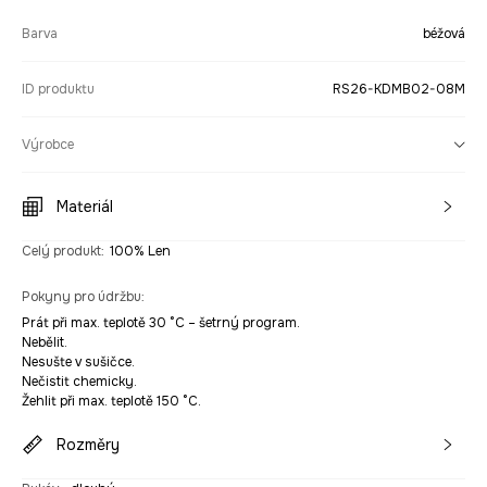
Barva
béžová
ID produktu
RS26-KDMB02-08M
Výrobce
Materiál
Celý produkt
:
100% Len
Pokyny pro údržbu
:
Prát při max. teplotě 30 °C – šetrný program.
Nebělit.
Nesušte v sušičce.
Nečistit chemicky.
Žehlit při max. teplotě 150 °C.
Rozměry