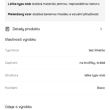
Látka typu slub
dodává materiálu jemnou, nepravidelnou texturu.
Melanžový vzor
dodává barevnou hloubku a vizuální přitažlivost.
Detaily produktu
Vlastnosti výrobku
Typ límce
bez límečku
Zapínání
na knoflíky, krátké
Struktura
látka typu slub
Rozlišení
Basic
Údaje o výrobku