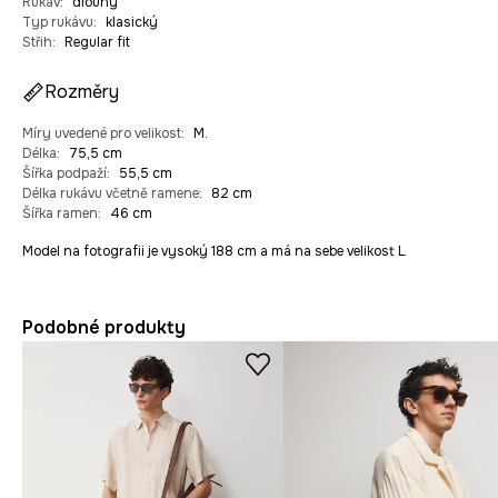
Rukáv
:
dlouhý
Typ rukávu
:
klasický
Střih
:
Regular fit
Rozměry
Míry uvedené pro velikost
:
M.
Délka
:
75,5 cm
Šířka podpaží
:
55,5 cm
Délka rukávu včetně ramene
:
82 cm
Šířka ramen
:
46 cm
Model na fotografii je vysoký 188 cm a má na sebe velikost L
Podobné produkty