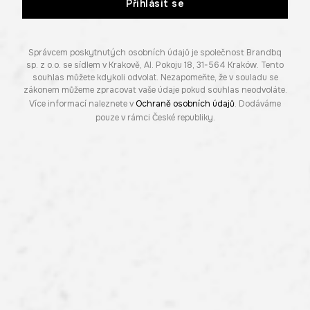
Přihlásit se
Správcem poskytnutých osobních údajů je společnost Brandbq
sp. z o.o. se sídlem v Krakově, Al. Pokoju 18, 31-564 Kraków. Tento
souhlas můžete kdykoli odvolat. Nezapomeňte, že v souladu se
zákonem můžeme zpracovat vaše údaje pokud souhlas neodvoláte.
Více informací naleznete v
Ochraně osobních údajů
. Dodáváme
pouze v rámci České republiky.