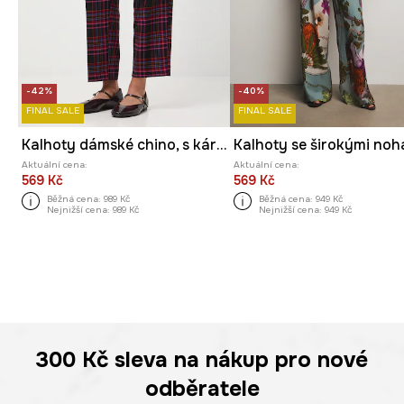
-42%
-40%
FINAL SALE
FINAL SALE
Kalhoty dámské chino, s károvaným vzorem
Aktuální cena:
Aktuální cena:
569 Kč
569 Kč
Běžná cena:
989 Kč
Běžná cena:
949 Kč
Nejnižší cena:
989 Kč
Nejnižší cena:
949 Kč
300 Kč
sleva na nákup pro nové
odběratele