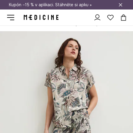
Kupón –15 % v aplikaci. Stáhněte si apku »
Doprava zdarma při nákupu nad 1 200 Kč
Medicine
Ona
Oblečení
Kalhoty