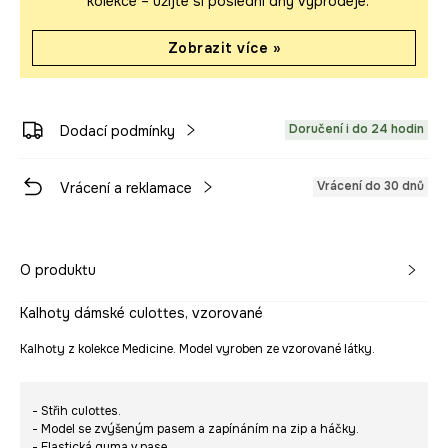
kolekce – užijte si poslední dny výprodeje.
Zobrazit více »
Doručení i do 24 hodin
Dodací podmínky
Vrácení do 30 dnů
Vrácení a reklamace
O produktu
Kalhoty dámské culottes, vzorované
Kalhoty z kolekce Medicine. Model vyroben ze vzorované látky.
- Střih culottes.
- Model se zvýšeným pasem a zapínáním na zip a háčky.
- Elastická guma v pase.