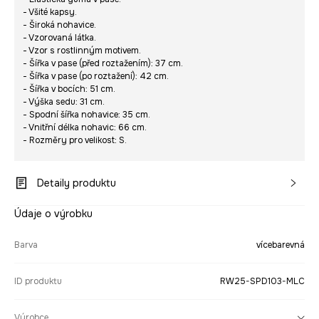
- Všité kapsy.
- Široká nohavice.
- Vzorovaná látka.
- Vzor s rostlinným motivem.
- Šířka v pase (před roztažením): 37 cm.
- Šířka v pase (po roztažení): 42 cm.
- Šířka v bocích: 51 cm.
- Výška sedu: 31 cm.
- Spodní šířka nohavice: 35 cm.
- Vnitřní délka nohavic: 66 cm.
- Rozměry pro velikost: S.
Detaily produktu
Údaje o výrobku
Barva
vícebarevná
ID produktu
RW25-SPD103-MLC
Výrobce