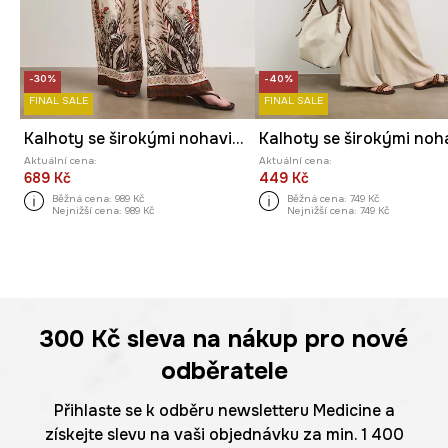
-30%
-40%
FINAL SALE
FINAL SALE
Kalhoty se širokými nohavicemi dámské rostlinné
Aktuální cena:
Aktuální cena:
689 Kč
449 Kč
Běžná cena:
989 Kč
Běžná cena:
749 Kč
Nejnižší cena:
989 Kč
Nejnižší cena:
749 Kč
300 Kč
sleva na nákup pro nové
odběratele
Přihlaste se k odběru newsletteru Medicine a
získejte slevu na vaši objednávku za min. 1 400