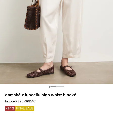
dámské z lyocellu high waist hladké
béžové RS26-SPDA01
-34%
FINAL SALE