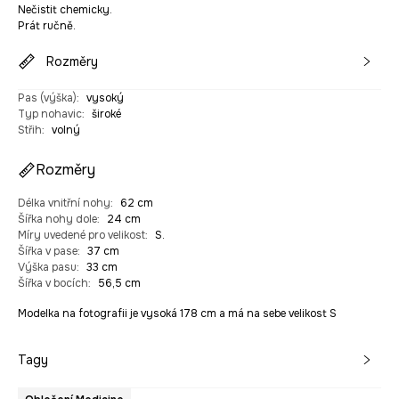
Nečistit chemicky.
Prát ručně.
Rozměry
Pas (výška)
:
vysoký
Typ nohavic
:
široké
Střih
:
volný
Rozměry
Délka vnitřní nohy
:
62 cm
Šířka nohy dole
:
24 cm
Míry uvedené pro velikost
:
S.
Šířka v pase
:
37 cm
Výška pasu
:
33 cm
Šířka v bocích
:
56,5 cm
Modelka na fotografii je vysoká 178 cm a má na sebe velikost S
Tagy