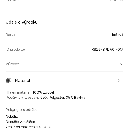
Podšívka
částečná
Údaje o výrobku
Barva
béžová
ID produktu
RS26-SPDA01-01X
Výrobce
Materiál
Hlavní materiál
:
100% Lyocell
Podšívka v kapsách
:
65% Polyester, 35% Bavlna
Pokyny pro údržbu
:
Nebělit.
Nesušte v sušičce.
Žehlit při max. teplotě 110 °C.