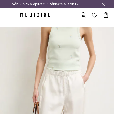
Kupón –15 % v aplikaci. Stáhněte si apku »
Doprava zdarma při nákupu nad 1 200 Kč
Medicine
Ona
Oblečení
Kalhoty