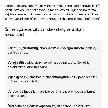
Kalhoty slouchy jsou model volného střihu a širokých nohavic, který
nabízí bezkonkurenční pohodlí a módní vzhled. Jejich volná forma
zajišťuje relaxaci, zároveň dodává outfitu nonšalantní eleganci. Ideální
pro vytváření ležérních, ale výrazných outfitů pro každodenní nošení.
Čím se vyznačují tyto dámské kalhoty se širokými
nohavicemi?
Kalhoty typu
slouchy
, charakteristické volným střihem, dodávají
outfitu volnost.
Volný střih
podporuje plnou volnost pohybu, díky čemuž je
nošení mimořádně pohodlné.
Vysoký pas
v kombinaci s
elastickou gumičkou v pase
stabilně
drží kalhoty na místě.
Vyrobené z
lyocellu
, materiálu ceněného pro lehkost a příjemný
pocit na kůži.
Částečná podšívka v kapsách
zvyšuje pohodlí nošení, čímž