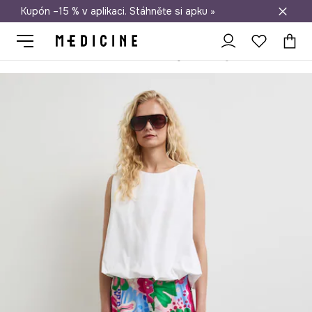
Kupón –15 % v aplikaci. Stáhněte si apku »
Doprava zdarma při nákupu nad 1 200 Kč
Medicine
Ona
Oblečení
Kalhoty