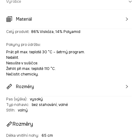
Výrobce
Materiál
Celý produkt
:
86% Viskóza, 14% Polyamid
Pokyny pro údržbu
:
Prát při max. teplotě 30 °C – šetrný program.
Nebělit.
Nesušte v sušičce.
Žehlit při max. teplotě 110 °C.
Nečistit chemicky.
Rozměry
Pas (výška)
:
vysoký
Typ nohavic
:
bez stahování, volné
Střih
:
volný
Rozměry
Délka vnitřní nohy
:
65 cm