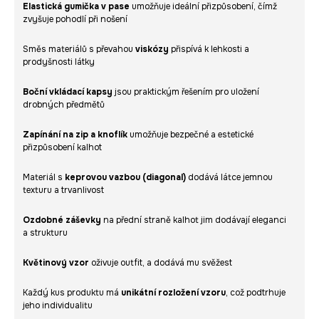
Elastická gumička v pase
umožňuje ideální přizpůsobení, čímž
zvyšuje pohodlí při nošení
Směs materiálů s převahou
viskózy
přispívá k lehkosti a
prodyšnosti látky
Boční vkládací kapsy
jsou praktickým řešením pro uložení
drobných předmětů
Zapínání na zip a knoflík
umožňuje bezpečné a estetické
přizpůsobení kalhot
Materiál s
keprovou vazbou (diagonal)
dodává látce jemnou
texturu a trvanlivost
Ozdobné záševky
na přední straně kalhot jim dodávají eleganci
a strukturu
Květinový vzor
oživuje outfit, a dodává mu svěžest
Každý kus produktu má
unikátní rozložení vzoru
, což podtrhuje
jeho individualitu