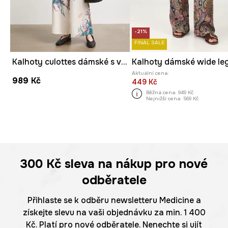
-21%
FINAL SALE
Kalhoty culottes dámské s viskózou s rostlinným vzorem
Aktuální cena:
989 Kč
449 Kč
Běžná cena:
949 Kč
Nejnižší cena:
569 Kč
300 Kč
sleva na nákup pro nové
odběratele
Přihlaste se k odběru newsletteru Medicine a
získejte slevu na vaši objednávku za min. 1 400
Kč. Platí pro nové odběratele. Nenechte si ujít