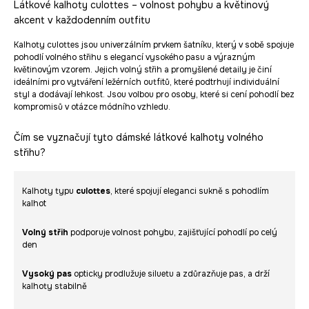
Látkové kalhoty culottes – volnost pohybu a květinový
akcent v každodenním outfitu
Kalhoty culottes jsou univerzálním prvkem šatníku, který v sobě spojuje
pohodlí volného střihu s elegancí vysokého pasu a výrazným
květinovým vzorem. Jejich volný střih a promyšlené detaily je činí
ideálními pro vytváření ležérních outfitů, které podtrhují individuální
styl a dodávají lehkost. Jsou volbou pro osoby, které si cení pohodlí bez
kompromisů v otázce módního vzhledu.
Čím se vyznačují tyto dámské látkové kalhoty volného
střihu?
Kalhoty typu
culottes
, které spojují eleganci sukně s pohodlím
kalhot
Volný střih
podporuje volnost pohybu, zajišťující pohodlí po celý
den
Vysoký pas
opticky prodlužuje siluetu a zdůrazňuje pas, a drží
kalhoty stabilně