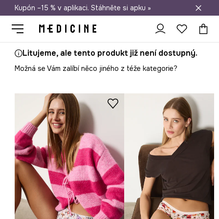
Kupón –15 % v aplikaci. Stáhněte si apku »
Doprava zdarma při nákupu nad 1 200 Kč
Litujeme, ale tento produkt již není dostupný.
Možná se Vám zalíbí něco jiného z téže kategorie?