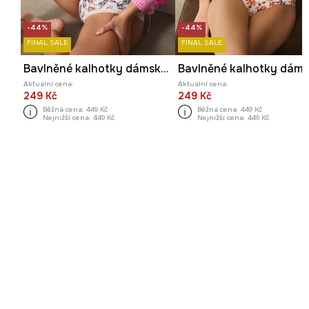
-44%
-44%
FINAL SALE
FINAL SALE
Bavlněné kalhotky dámské briefs, s elastanem a vzorem (2-pack)
Aktuální cena:
Aktuální cena:
249 Kč
249 Kč
Běžná cena:
449 Kč
Běžná cena:
449 Kč
Nejnižší cena:
449 Kč
Nejnižší cena:
449 Kč