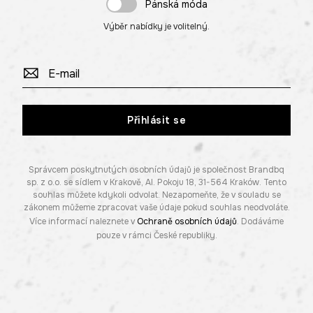
Pánská móda
Výběr nabídky je volitelný.
Přihlásit se
Správcem poskytnutých osobních údajů je společnost Brandbq
sp. z o.o. se sídlem v Krakově, Al. Pokoju 18, 31-564 Kraków. Tento
souhlas můžete kdykoli odvolat. Nezapomeňte, že v souladu se
zákonem můžeme zpracovat vaše údaje pokud souhlas neodvoláte.
Více informací naleznete v
Ochraně osobních údajů
. Dodáváme
pouze v rámci České republiky.