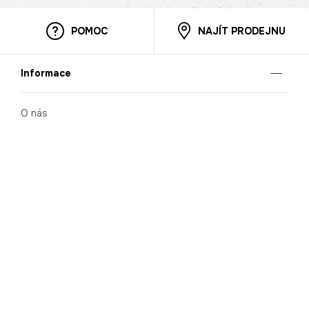
POMOC
NAJÍT PRODEJNU
Informace
O nás
Mobilní aplikace
Podmínky pro prezentaci zboží
Blog
Kontakt
Bezpečnost
Cooperation
Nahlašování porušení (whistleblowing)