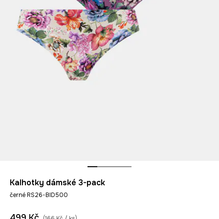
Kalhotky dámské 3-pack
černé RS26-BID500
499 Kč
(166 Kč / ks)