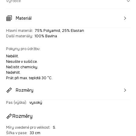
Výrobce
Materiál
Hlavní materiál
:
75% Polyamid, 25% Elastan
Další materiály
:
100% Bavlna
Pokyny pro údržbu
:
Nebělit.
Nesušte v sušičce.
Nečistit chemicky.
Nežehlit.
Prát při max. teplotě 30 °C.
Rozměry
Pas (výška)
:
vysoký
Rozměry
Míry uvedené pro velikost
:
S.
Šířka v pase
:
33 cm