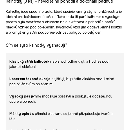
Kalhotky (3 ks) – neviditelné pohodlí a dokonalé padnutí
Kalhotky jsou spodní prádlo, které spojuje jemný styl s funkčností a je
ideální pro každodenní nošení. Tato sada tří párů kalhotek s vysokým
pasem byla navržena s ohledem na diskrétnost a pohodlí a nabízí
hladký vzhled pod oblečením. Květinový vzor jim dodává jemné kouzlo
a promyšlený střih podporuje volnost pohybu po celý den.
Čím se tyto kalhotky vyznačují?
Klasický střih kalhotek
nabízí pohodlné krytí a hodí se pod
jakékoli oblečení.
Laserem řezané okraje
zajišťují, že prádlo zůstává neviditelné
pod přiléhavým oblečením.
Vysoký pas
jemně modeluje postavu a poskytuje dodatečnou
oporu a pohodlí.
Měkký úplet
s příměsí elastanu se jemně přizpůsobuje tvarům
těla.