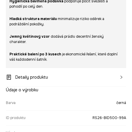
Hygienická bavlněná podšívka
podporuje pocit svěžesti a
pohodlí po celý den.
Hladká struktura materiálu
minimalizuje riziko oděrek a
podráždění pokožky.
Jemný květinový vzor
dodává prádlu decentní ženský
charakter.
Praktické balení po 3 kusech
je ekonomické řešení, které doplní
váš každodenní šatník.
Detaily produktu
Údaje o výrobku
Barva
černá
ID produktu
RS26-BID500-99A