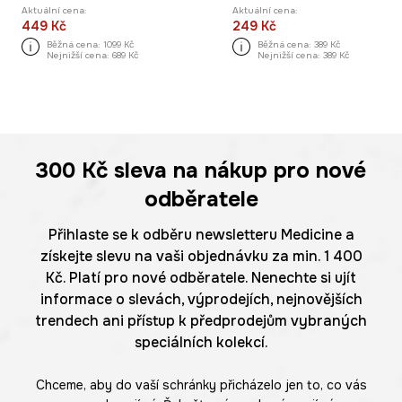
Aktuální cena:
Aktuální cena:
449 Kč
249 Kč
Běžná cena:
1099 Kč
Běžná cena:
389 Kč
Nejnižší cena:
689 Kč
Nejnižší cena:
389 Kč
300 Kč
sleva na nákup pro nové
odběratele
Přihlaste se k odběru newsletteru Medicine a
získejte slevu na vaši objednávku za min. 1 400
Kč. Platí pro nové odběratele. Nenechte si ujít
informace o slevách, výprodejích, nejnovějších
trendech ani přístup k předprodejům vybraných
speciálních kolekcí.
Chceme, aby do vaší schránky přicházelo jen to, co vás