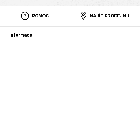
POMOC
NAJÍT PRODEJNU
Informace
O nás
Mobilní aplikace
Podmínky pro prezentaci zboží
Blog
Kontakt
Bezpečnost
Cooperation
Nahlašování porušení (whistleblowing)