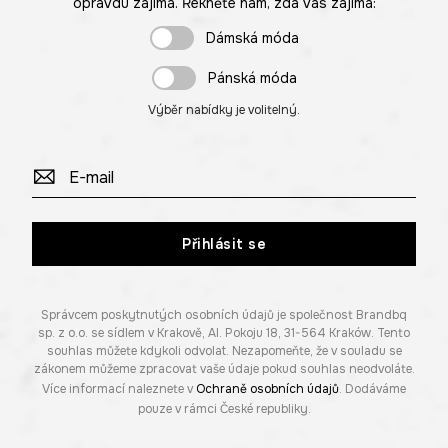
opravdu zajímá. Řekněte nám, zda vás zajímá:
Dámská móda
Pánská móda
Výběr nabídky je volitelný.
Přihlásit se
Správcem poskytnutých osobních údajů je společnost Brandbq
sp. z o.o. se sídlem v Krakově, Al. Pokoju 18, 31-564 Kraków. Tento
souhlas můžete kdykoli odvolat. Nezapomeňte, že v souladu se
zákonem můžeme zpracovat vaše údaje pokud souhlas neodvoláte.
Více informací naleznete v
Ochraně osobních údajů
. Dodáváme
pouze v rámci České republiky.