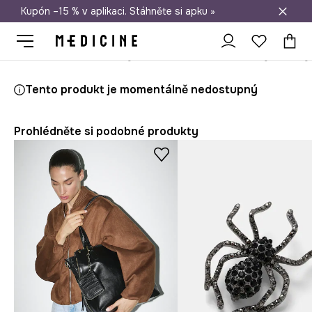
Kupón –15 % v aplikaci. Stáhněte si apku »
Doprava zdarma při nákupu nad 1 200 Kč
Medicine
Ona
Doplňky
Cestovní zavazadla a doplňky
Tašky
Tento produkt je momentálně nedostupný
Prohlédněte si podobné produkty