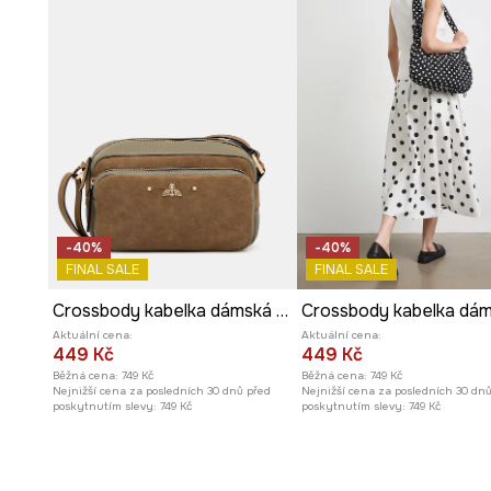
-40%
-40%
FINAL SALE
FINAL SALE
Crossbody kabelka dámská z imitace kůže
Crossbody kabelka dá
Aktuální cena:
Aktuální cena:
449 Kč
449 Kč
Běžná cena:
749 Kč
Běžná cena:
749 Kč
Nejnižší cena za posledních 30 dnů před
Nejnižší cena za posledních 30 dn
poskytnutím slevy:
749 Kč
poskytnutím slevy:
749 Kč