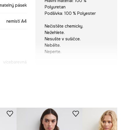
Hlavní materiál: 100 %
matelný pásek
Polyuretan
Podšívka: 100 % Polyester
nemístí A4
Nečistěte chemicky.
Nežehlete.
Nesušte v sušičce.
Nebělte.
Neperte.
vícebarevná
ROZMĚRY
-TOD305-MLX
Modelka na fotografii je vysoká
178 cm a má na sebe velikost
ONE