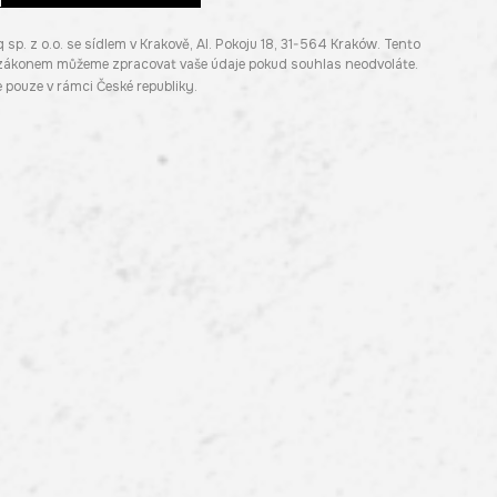
. z o.o. se sídlem v Krakově, Al. Pokoju 18, 31-564 Kraków. Tento
e zákonem můžeme zpracovat vaše údaje pokud souhlas neodvoláte.
pouze v rámci České republiky.