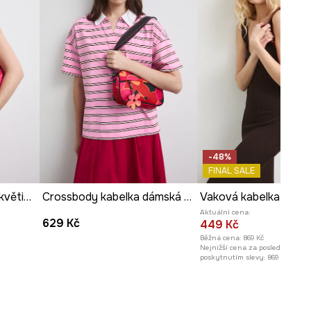
-48%
FINAL SALE
Hobo kabelka dámská květinová
Crossbody kabelka dámská s klíčenkou květinová
Vaková kabelka dáms
Aktuální cena:
629 Kč
449 Kč
Běžná cena:
869 Kč
Nejnižší cena za posledních 30 
poskytnutím slevy:
869 Kč