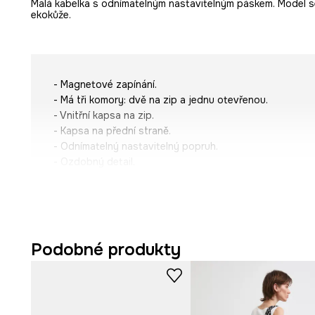
Malá kabelka s odnímatelným nastavitelným páskem. Model s
ekokůže.
- Magnetové zapínání.
- Má tři komory: dvě na zip a jednu otevřenou.
- Vnitřní kapsa na zip.
- Kapsa na přední straně.
- Odnímatelný nastavitelný popruh.
- Ozdobný detail.
- Model s podšívkou.
- Nelze vložit formát A4.
- Hloubka: 10 cm.
- Výška: 17 cm.
- Spodní šířka: 23,5 cm.
Podobné produkty