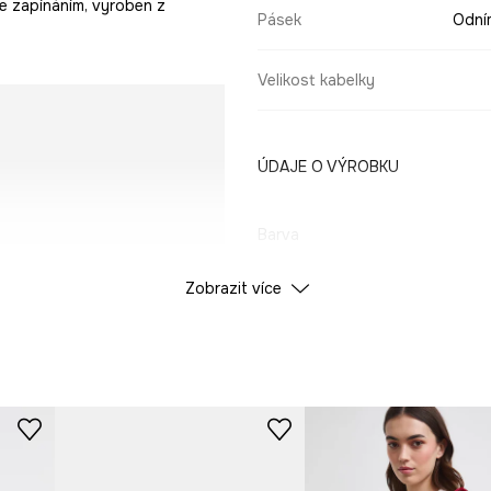
e zapínáním, vyroben z
Pásek
Odní
Velikost kabelky
ÚDAJE O VÝROBKU
Barva
Zobrazit více
ID produktu
RS26
Výrobce