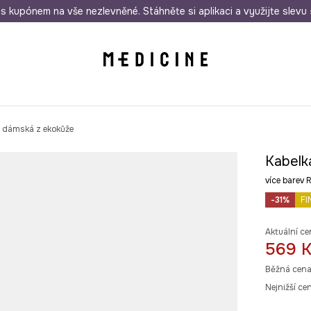
i nákupu nad 1 200 Kč
s kupónem na vše nezlevněné. Stáhněte si aplikaci a využijte slevu 
Odeslání i do 24 hodin
30 
a dámská z ekokůže
Kabelk
více bare
-31%
FI
Aktuální ce
569 
Běžná cena
Nejnižší ce