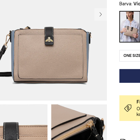
Barva:
v
ONE SIZ
F
O
k