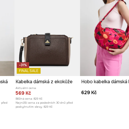
-31%
FINAL SALE
mská
Kabelka dámská z ekokůže
Aktuální cena:
629 Kč
569 Kč
Běžná cena:
829 Kč
ů před
Nejnižší cena za posledních 30 dnů před
poskytnutím slevy:
829 Kč