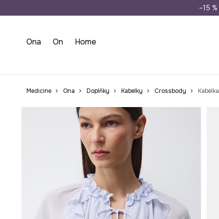
Doprava zdarma př
–15 % 
Ona
On
Home
Medicine
Ona
Doplňky
Kabelky
Crossbody
Kabelk