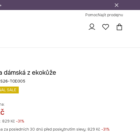
»
dní na vrácení zboží
Pomoc
Najít prodejnu
a dámská z ekokůže
v RS26-TOD305
NAL SALE
na:
Kč
:
829 Kč
-31%
na za posledních 30 dnů před poskytnutím slevy:
829 Kč
 -31%