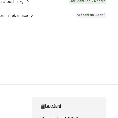
Doručení i do 24 hodin
ací podmínky
Vrácení do 30 dnů
cení a reklamace
SLOŽENÍ