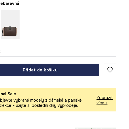
ícebarevná
E
Přidat do košíku
inal Sale
Zobrazit
bjevte vybrané modely z dámské a pánské
více »
olekce – užijte si poslední dny výprodeje.