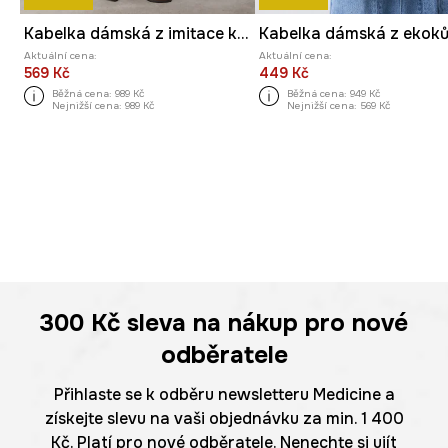
Kabelka dámská z imitace kůže, s ozdobným prošíváním
Aktuální cena:
Aktuální cena:
569 Kč
449 Kč
Běžná cena:
989 Kč
Běžná cena:
949 Kč
Nejnižší cena:
989 Kč
Nejnižší cena:
569 Kč
300 Kč
sleva na nákup pro nové
odběratele
Přihlaste se k odběru newsletteru Medicine a
získejte slevu na vaši objednávku za min. 1 400
Kč. Platí pro nové odběratele. Nenechte si ujít