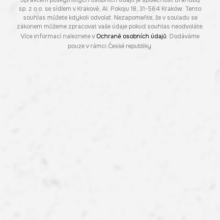
Správcem poskytnutých osobních údajů je společnost Brandbq
sp. z o.o. se sídlem v Krakově, Al. Pokoju 18, 31-564 Kraków. Tento
souhlas můžete kdykoli odvolat. Nezapomeňte, že v souladu se
zákonem můžeme zpracovat vaše údaje pokud souhlas neodvoláte.
Více informací naleznete v
Ochraně osobních údajů
. Dodáváme
pouze v rámci České republiky.