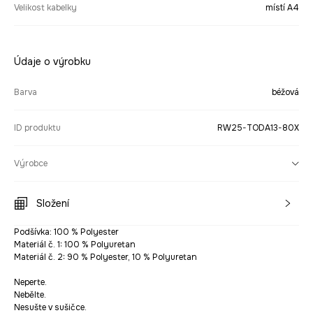
Velikost kabelky
místí A4
Údaje o výrobku
Barva
béžová
ID produktu
RW25-TODA13-80X
Výrobce
Složení
Podšívka: 100 % Polyester
Materiál č. 1: 100 % Polyuretan
Materiál č. 2: 90 % Polyester, 10 % Polyuretan
Neperte.
Nebělte.
Nesušte v sušičce.