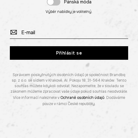
Pánská móda
Výběr nabídky je volitelný.
Přihlásit se
Správcem poskytnutých osobních údajů je společnost Brandbq
sp. z o.o. se sídlem v Krakově, Al. Pokoju 18, 31-564 Kraków. Tento
souhlas můžete kdykoli odvolat. Nezapomeňte, že v souladu se
zákonem můžeme zpracovat vaše údaje pokud souhlas neodvoláte.
Více informací naleznete v
Ochraně osobních údajů
. Dodáváme
pouze v rámci České republiky.