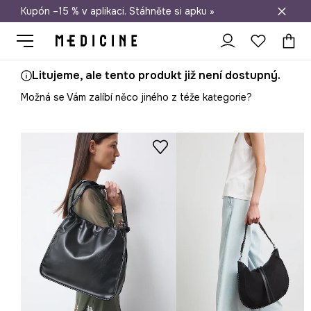
Kupón –15 % v aplikaci. Stáhněte si apku »
Doprava zdarma při nákupu nad 1 200 Kč
Litujeme, ale tento produkt již není dostupný.
Možná se Vám zalíbí něco jiného z téže kategorie?