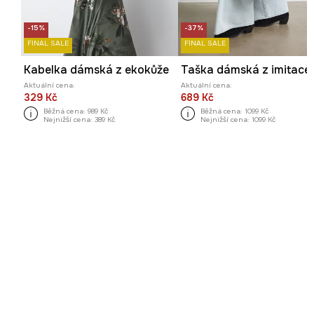
-15%
-37%
FINAL SALE
FINAL SALE
Kabelka dámská z ekokůže
Aktuální cena:
Aktuální cena:
329 Kč
689 Kč
Běžná cena:
989 Kč
Běžná cena:
1099 Kč
Nejnižší cena:
389 Kč
Nejnižší cena:
1099 Kč