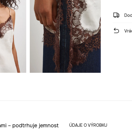
Dod
Vrá
ami – podtrhuje jemnost
ÚDAJE O VÝROBKU