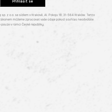
Přihlásit se
. z o.o. se sídlem v Krakově, Al. Pokoju 18, 31-564 Kraków. Tento
e zákonem můžeme zpracovat vaše údaje pokud souhlas neodvoláte.
pouze v rámci České republiky.