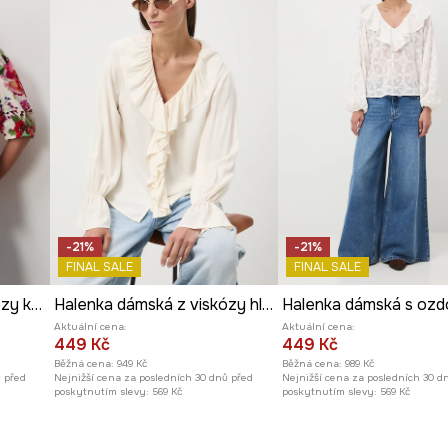
 dnů.
ní a zvyšují pohodlí
ženský charakter.
i kousky šatníku.
-21%
-21%
FINAL SALE
FINAL SALE
Halenka dámská z viskózy květinová
Halenka dámská z viskózy hladký povrch
Aktuální cena:
Aktuální cena:
449 Kč
449 Kč
Běžná cena:
949 Kč
Běžná cena:
989 Kč
ů před
Nejnižší cena za posledních 30 dnů před
Nejnižší cena za posledních 30 d
poskytnutím slevy:
569 Kč
poskytnutím slevy:
569 Kč