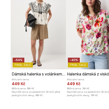
Střih
na ramínka
dodává lehkost a je ideální do teplých
Nastavitelná ramínka
umožňují individuální přizpůsobe
při nošení.
Jemné
krajkové vsadky
dodávají halence romantický a 
Hladká
struktura látky
usnadňuje kombinování s dalším
-54%
-40%
FINAL SALE
FINAL SALE
Dámská halenka s volánkem z viskózy
Aktuální cena:
Aktuální cena:
449 Kč
449 Kč
Běžná cena:
989 Kč
Běžná cena:
749 Kč
Nejnižší cena za posledních 30 dnů před
Nejnižší cena za posledních 30 dn
poskytnutím slevy:
989 Kč
poskytnutím slevy:
749 Kč