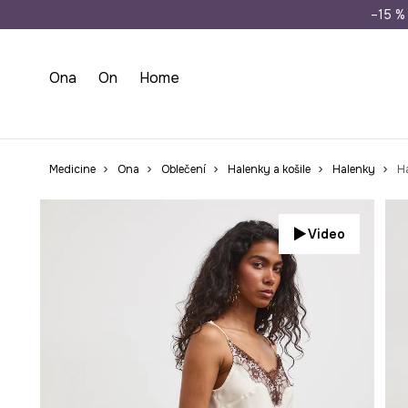
Doprava zdarma př
–15 % 
Ona
On
Home
Medicine
Ona
Oblečení
Halenky a košile
Halenky
H
Video