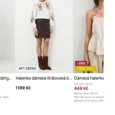
ROZMĚRY
Míry uvedené pro velikost
:
S.
Šířka podpaží
:
43,5 cm
Modelka na fotografii je vysoká
174 cm a má na sebe velikost S
Prohlédněte si rozměry
produktu
-28%
ART SERIES
FINAL SALE
Halenka dámská s ozdobnými výšivkami
Halenka dámská Královská kolekce
Dámská halenka
Aktuální cena:
1199 Kč
449 Kč
Běžná cena:
629 Kč
nů před
Nejnižší cena za posledních 30 
poskytnutím slevy:
629 Kč