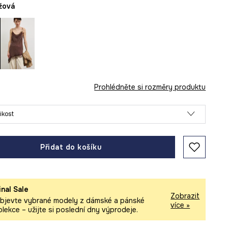
éžová
Prohlédněte si rozměry produktu
likost
Přidat do košíku
inal Sale
Zobrazit
bjevte vybrané modely z dámské a pánské
více »
olekce – užijte si poslední dny výprodeje.