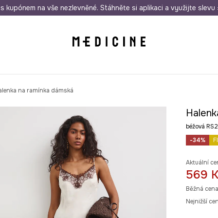
i nákupu nad 1 200 Kč
s kupónem na vše nezlevněné. Stáhněte si aplikaci a využijte slevu 
Odeslání i do 24 hodin
30 
alenka na ramínka dámská
Halenk
béžová RS
-34%
F
Aktuální ce
569 
Běžná cena
Nejnižší ce