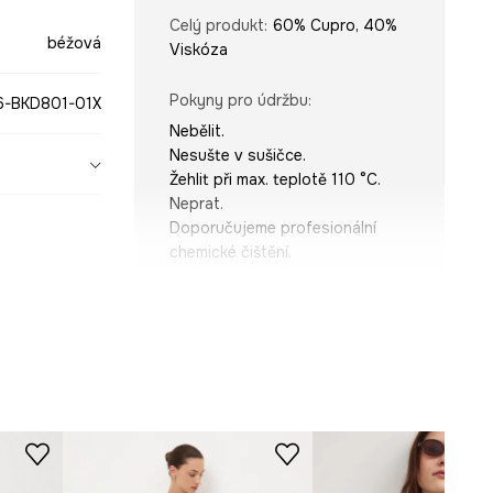
Celý produkt
:
60% Cupro, 40%
béžová
Viskóza
Pokyny pro údržbu
:
6-BKD801-01X
Nebělit.
Nesušte v sušičce.
Žehlit při max. teplotě 110 °C.
Neprat.
Doporučujeme profesionální
chemické čištění.
STŘIH
Rukáv
:
na ramínkách
Výstřih
:
Výstřih do V
Střih
:
Regular fit