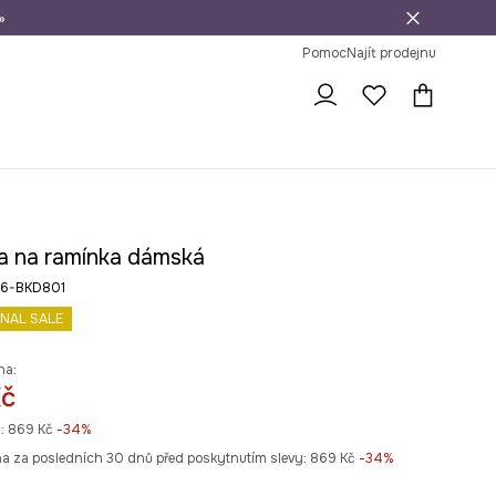
»
dní na vrácení zboží
Pomoc
Najít prodejnu
a na ramínka dámská
26-BKD801
INAL SALE
na:
Kč
:
869 Kč
-34%
na za posledních 30 dnů před poskytnutím slevy:
869 Kč
 -34%