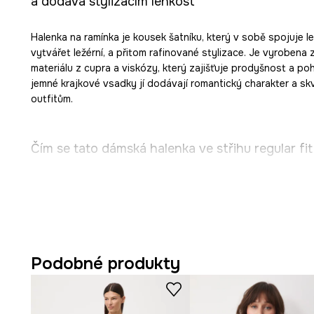
a dodává stylizacím lehkost
Halenka na ramínka je kousek šatníku, který v sobě spojuje l
vytvářet ležérní, a přitom rafinované stylizace. Je vyrobena
materiálu z cupra a viskózy, který zajišťuje prodyšnost a poh
jemné krajkové vsadky jí dodávají romantický charakter a skv
outfitům.
Čím se tato dámská halenka ve střihu regular fi
Regularní střih
zajišťuje volnost pohybu a přizpůsobuj
by ji omezoval.
Výstřih do V
opticky prodlužuje krk a decentně odhaluje l
Podobné produkty
Lehký materiál z cupra a viskózy
nabízí prodyšnost a
dotek.