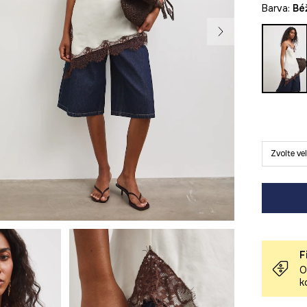
Barva:
b
Zvolte ve
F
O
k