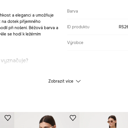
Barva
ehkost a eleganci a umožňuje
 z na dotek příjemného
ID produktu
RS2
odlí při nošení. Béžová barva a
ěle se hodí k ležérním
Výrobce
t vyznačuje?
Zobrazit více
e se postavě, aniž
inii klíčních kostí.
 je příjemně měkký na