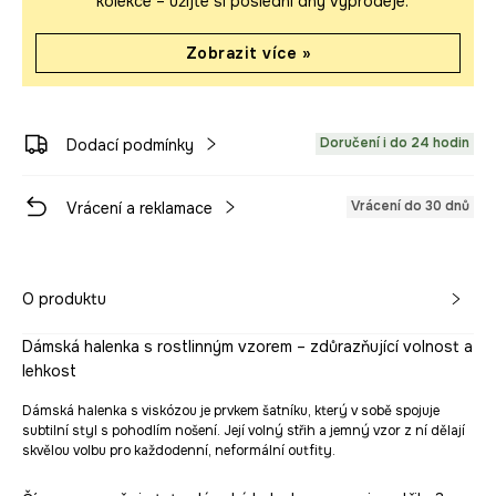
kolekce – užijte si poslední dny výprodeje.
Zobrazit více »
Doručení i do 24 hodin
Dodací podmínky
Vrácení do 30 dnů
Vrácení a reklamace
O produktu
Dámská halenka s rostlinným vzorem – zdůrazňující volnost a
lehkost
Dámská halenka s viskózou je prvkem šatníku, který v sobě spojuje
subtilní styl s pohodlím nošení. Její volný střih a jemný vzor z ní dělají
skvělou volbu pro každodenní, neformální outfity.