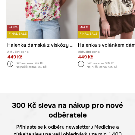
-40%
-54%
FINAL SALE
FINAL SALE
Halenka dámská z viskózy květinová
Aktuální cena:
Aktuální cena:
449 Kč
449 Kč
Běžná cena:
749 Kč
Běžná cena:
989 Kč
Nejnižší cena:
749 Kč
Nejnižší cena:
989 Kč
300 Kč
sleva na nákup pro nové
odběratele
Přihlaste se k odběru newsletteru Medicine a
získejte slevu na vaši objednávku za min. 1 400