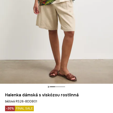
Halenka dámská s viskózou rostlinná
béžová RS26-BDDB01
-30%
FINAL SALE