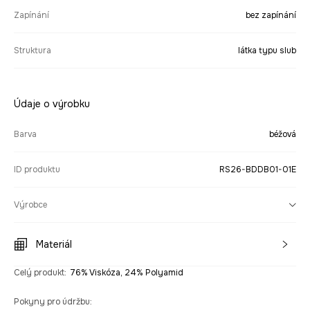
Zapínání
bez zapínání
Struktura
látka typu slub
Údaje o výrobku
Barva
béžová
ID produktu
RS26-BDDB01-01E
Výrobce
Materiál
Celý produkt
:
76% Viskóza, 24% Polyamid
Pokyny pro údržbu
: