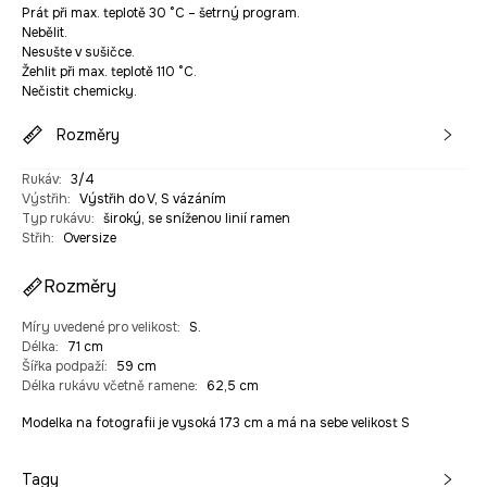
Prát při max. teplotě 30 °C – šetrný program.
Nebělit.
Nesušte v sušičce.
Žehlit při max. teplotě 110 °C.
Nečistit chemicky.
Rozměry
Rukáv
:
3/4
Výstřih
:
Výstřih do V, S vázáním
Typ rukávu
:
široký, se sníženou linií ramen
Střih
:
Oversize
Rozměry
Míry uvedené pro velikost
:
S.
Délka
:
71 cm
Šířka podpaží
:
59 cm
Délka rukávu včetně ramene
:
62,5 cm
Modelka na fotografii je vysoká 173 cm a má na sebe velikost S
Tagy