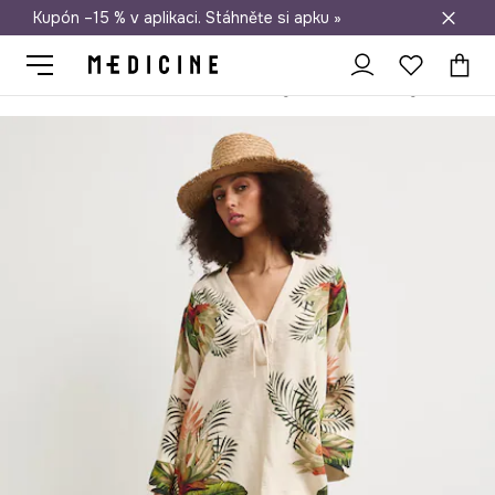
Kupón –15 % v aplikaci. Stáhněte si apku »
Doprava zdarma při nákupu nad 1 200 Kč
Medicine
Ona
Oblečení
Halenky a košile
Halenky