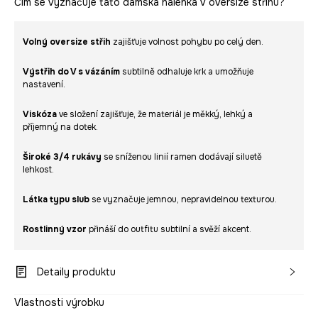
Čím se vyznačuje tato dámská halenka v oversize střihu?
Volný oversize střih
zajišťuje volnost pohybu po celý den.
Výstřih do V s vázáním
subtilně odhaluje krk a umožňuje
nastavení.
Viskóza
ve složení zajišťuje, že materiál je měkký, lehký a
příjemný na dotek.
Široké 3/4 rukávy
se sníženou linií ramen dodávají siluetě
lehkost.
Látka typu slub
se vyznačuje jemnou, nepravidelnou texturou.
Rostlinný vzor
přináší do outfitu subtilní a svěží akcent.
Detaily produktu
Vlastnosti výrobku