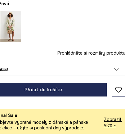
éžová
Prohlédněte si rozměry produktu
likost
Přidat do košíku
inal Sale
Zobrazit
bjevte vybrané modely z dámské a pánské
více »
olekce – užijte si poslední dny výprodeje.