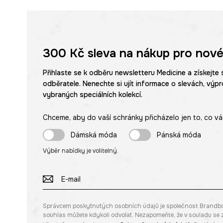
300 Kč
sleva na nákup pro nové
Přihlaste se k odběru newsletteru Medicine a získejte 
odběratele. Nenechte si ujít informace o slevách, výpr
vybraných speciálních kolekcí.
Chceme, aby do vaší schránky přicházelo jen to, co vá
Dámská móda
Pánská móda
Výběr nabídky je volitelný.
Správcem poskytnutých osobních údajů je společnost Brandbq sp
souhlas můžete kdykoli odvolat. Nezapomeňte, že v souladu s