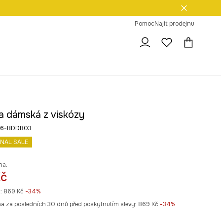
dní na vrácení zboží
Pomoc
Najít prodejnu
a dámská z viskózy
26-BDDB03
INAL SALE
na:
Kč
:
869 Kč
-34%
na za posledních 30 dnů před poskytnutím slevy:
869 Kč
 -34%