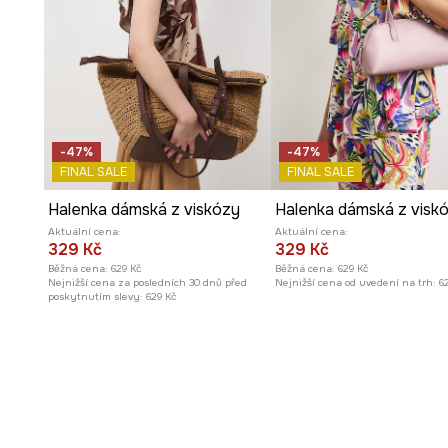
Elegantní styl
zajišťuje, že halenka dokonale zapadá d
outfitů.
-47%
-47%
FINAL SALE
FINAL SALE
Halenka dámská z viskózy
Aktuální cena:
Aktuální cena:
329 Kč
329 Kč
Běžná cena:
629 Kč
Běžná cena:
629 Kč
Nejnižší cena za posledních 30 dnů před
Nejnižší cena od uvedení na trh:
6
poskytnutím slevy:
629 Kč