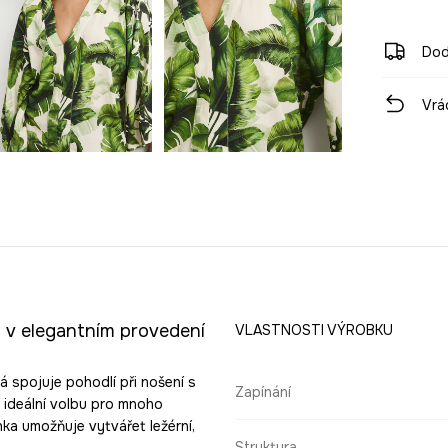
Dod
Vrá
 v elegantním provedení
VLASTNOSTI VÝROBKU
á spojuje pohodlí při nošení s
Zapínání
í ideální volbu pro mnoho
nka umožňuje vytvářet ležérní,
Struktura