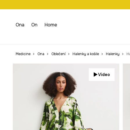
Doprava zdarma př
Ona
On
Home
Medicine
Ona
Oblečení
Halenky a košile
Halenky
H
Video