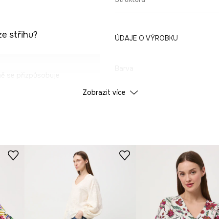
e střihu?
ÚDAJE O VÝROBKU
Barva
ě se přizpůsobuje
Zobrazit více
ID produktu
RS26
ehkost.
Výrobce
 celý den.
a moderní charakter.
 jemnost vzoru.
edinečný a módní