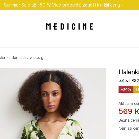
i nákupu nad 1 200 Kč
Summer Sale až –50 %! Více produktů za ještě nižší ceny »
Odeslání i do 24 hodin
30 
alenka dámská z viskózy
Halenk
béžová RS
-34%
F
Aktuální ce
569 
Běžná cena
Nejnižší ce