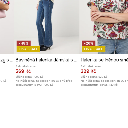
o různorodých, šik
-48%
-26%
FINAL SALE
FINAL SALE
Halenka dámská z viskózy s volánem
Bavlněná halenka dámská s ozdobnými výšivkami
Aktuální cena:
Aktuální cena:
569 Kč
329 Kč
Běžná cena:
1099 Kč
Běžná cena:
829 Kč
29 Kč
Nejnižší cena za posledních 30 dnů před
Nejnižší cena za posledních 30 d
poskytnutím slevy:
1099 Kč
poskytnutím slevy:
449 Kč