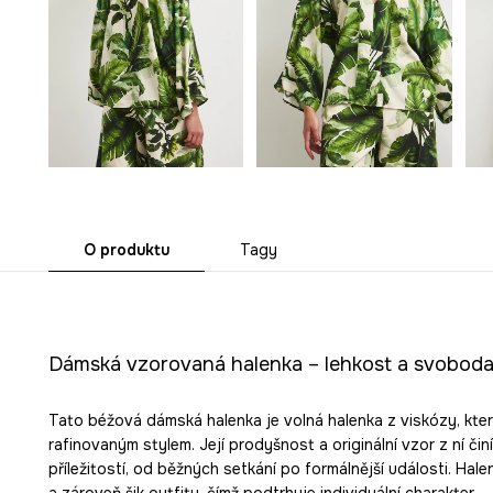
O produktu
Tagy
Dámská vzorovaná halenka – lehkost a svoboda
Tato béžová dámská halenka je volná halenka z viskózy, kter
rafinovaným stylem. Její prodyšnost a originální vzor z ní čin
příležitostí, od běžných setkání po formálnější události. Hale
a zároveň šik outfity, čímž podtrhuje individuální charakter.