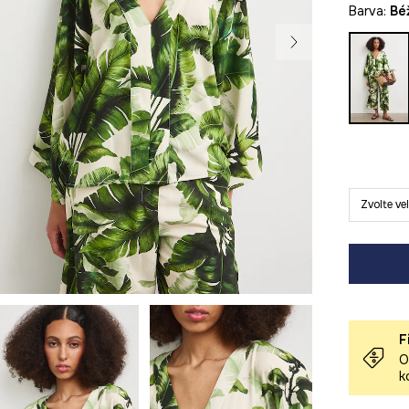
Barva:
b
Zvolte ve
F
O
k