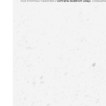
Více informací naleznete v
Ochraně osobních údajů
. Dodáváme 