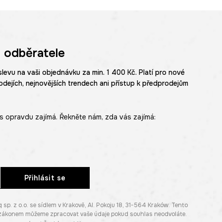
 odběratele
slevu na vaši objednávku za min. 1 400 Kč. Platí pro nové
odejích, nejnovějších trendech ani přístup k předprodejům
s opravdu zajímá. Řekněte nám, zda vás zajímá:
Přihlásit se
. z o.o. se sídlem v Krakově, Al. Pokoju 18, 31-564 Kraków. Tento
e zákonem můžeme zpracovat vaše údaje pokud souhlas neodvoláte.