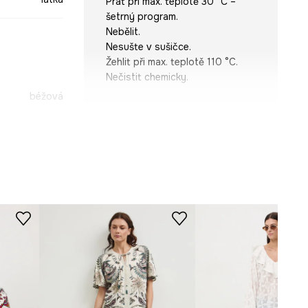
Prát při max. teplotě 30 °C –
šetrný program.
Nebělit.
Nesušte v sušičce.
Žehlit při max. teplotě 110 °C.
Nečistit chemicky.
béžová
STŘIH
-BDDB03-01A
Rukáv
:
3/4
Výstřih
:
Výstřih do V
Typ rukávu
:
kimono, široký
Střih
:
Oversize
ROZMĚRY
Míry uvedené pro velikost
:
S.
Délka
:
60 cm