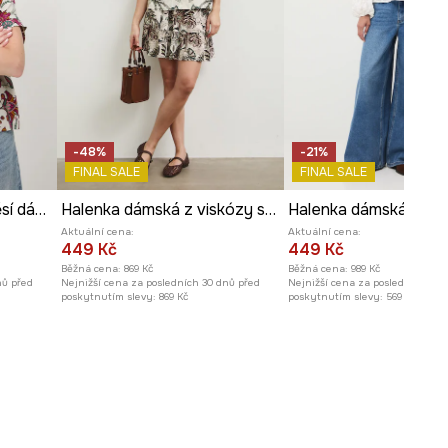
Šířka podpaží
:
57 cm
Modelka na fotografii je vysoká
173 cm a má na sebe velikost S
Prohlédněte si rozměry
produktu
-48%
-21%
FINAL SALE
FINAL SALE
Halenka se lněnou směsí dámská se vzorem
Halenka dámská z viskózy se vzorem
Aktuální cena:
Aktuální cena:
449 Kč
449 Kč
Běžná cena:
869 Kč
Běžná cena:
989 Kč
nů před
Nejnižší cena za posledních 30 dnů před
Nejnižší cena za posledních 30 
poskytnutím slevy:
869 Kč
poskytnutím slevy:
569 Kč