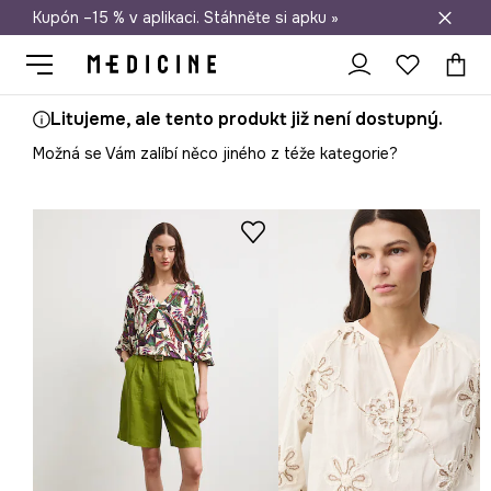
Kupón –15 % v aplikaci. Stáhněte si apku »
Doprava zdarma při nákupu nad 1 200 Kč
Litujeme, ale tento produkt již není dostupný.
Možná se Vám zalíbí něco jiného z téže kategorie?