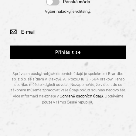
Pánská móda
Výběr nabídky je volitelný.
Přihlásit se
Správcem poskytnutých osobních údajů je společnost Brandbq
sp. z o.o. se sídlem v Krakově, Al. Pokoju 18, 31-564 Kraków. Tento
souhlas můžete kdykoli odvolat. Nezapomeňte, že v souladu se
zákonem můžeme zpracovat vaše údaje pokud souhlas neodvoláte.
Více informací naleznete v
Ochraně osobních údajů
. Dodáváme
pouze v rámci České republiky.