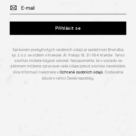
Přihlásit se
Správcem poskytnutých osobních údajů je společnost Brandbq
sp. z o.o. se sídlem v Krakově, Al. Pokoju 18, 31-564 Kraków. Tento
souhlas můžete kdykoli odvolat. Nezapomeňte, že v souladu se
zákonem můžeme zpracovat vaše údaje pokud souhlas neodvoláte.
Více informací naleznete v
Ochraně osobních údajů
. Dodáváme
pouze v rámci České republiky.