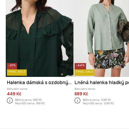
-21%
-44%
FINAL SALE
FINAL SALE
Halenka dámská s ozdobnými volánky
Aktuální cena:
Aktuální cena:
449 Kč
689 Kč
Běžná cena:
949 Kč
Běžná cena:
1249 Kč
Nejnižší cena:
569 Kč
Nejnižší cena:
1249 Kč