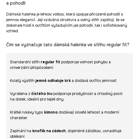
a pohodlí
Dámská halenka je lehkou volbou, která spojuje přirozené pohodlí s
jemnou elegancí. Její vzdušná struktura a volný střih zajišťují, že se
dokonale hodí k outfitům vyžadujícím jak pohodlí, tak i sofistikovaný
vzhled.
Čím se vyznačuje tato dámská halenka ve střihu regular fit?
Standardní střih
regular fit
podporuje volnost pohybu a
univerzální přizpůsobení.
Kulatý výstřih
jemně odhaluje krk
a dodává outfitu jemnost.
Vyrobena z
čistého lnu
podporuje prodyšnost a chladivý pocit
na dotek, ideální pro teplé dny.
Krátké rukávy typu
kimono
dodávají siluetě lehkost a moderní
charakter.
Zapínání na
knoflík na zádech
, doplněné záložkou, usnadňuje
oblékání.