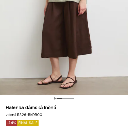
Halenka dámská lněná
zelená RS26-BKDB00
-34%
FINAL SALE