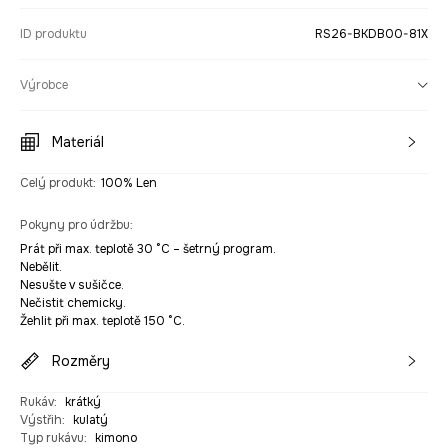
ID produktu
RS26-BKDB00-81X
Výrobce
Materiál
Celý produkt
:
100% Len
Pokyny pro údržbu
:
Prát při max. teplotě 30 °C – šetrný program.
Nebělit.
Nesušte v sušičce.
Nečistit chemicky.
Žehlit při max. teplotě 150 °C.
Rozměry
Rukáv
:
krátký
Výstřih
:
kulatý
Typ rukávu
:
kimono