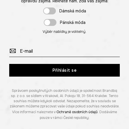
opravdu zajímá. Řekněte nám, zda vás zajímá:
Dámská móda
Pánská móda
Výběr nabídky je volitelný.
Přihlásit se
Správcem poskytnutých osobních údajů je společnost Brandbq
sp. z o.o. se sídlem v Krakově, Al. Pokoju 18, 31-564 Kraków. Tento
souhlas můžete kdykoli odvolat. Nezapomeňte, že v souladu se
zákonem můžeme zpracovat vaše údaje pokud souhlas neodvoláte.
Více informací naleznete v
Ochraně osobních údajů
. Dodáváme
pouze v rámci České republiky.