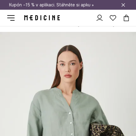
Kupón –15 % v aplikaci. Stáhněte si apku »
Doprava zdarma při nákupu nad 1 200 Kč
Medicine
Ona
Oblečení
Halenky a košile
Halenky