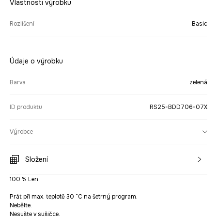
Vlastnosti výrobku
Rozlišení
Basic
Údaje o výrobku
Barva
zelená
ID produktu
RS25-BDD706-07X
Výrobce
Složení
100 % Len
Prát při max. teplotě 30 °C na šetrný program.
Nebělte.
Nesušte v sušičce.