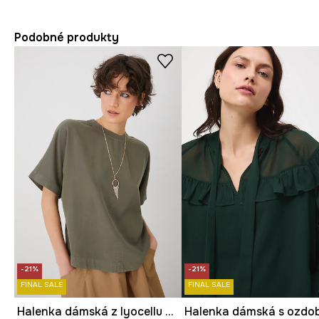
Podobné produkty
-21%
-21%
FINAL SALE
FINAL SALE
Halenka dámská z lyocellu zelená barva