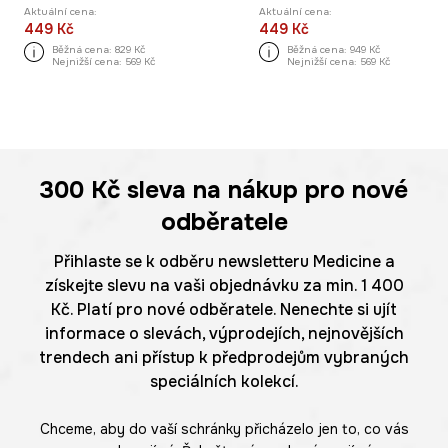
Aktuální cena:
Aktuální cena:
449 Kč
449 Kč
Běžná cena:
829 Kč
Běžná cena:
949 Kč
Nejnižší cena:
569 Kč
Nejnižší cena:
569 Kč
300 Kč
sleva na nákup pro nové
odběratele
Přihlaste se k odběru newsletteru Medicine a
získejte slevu na vaši objednávku za min. 1 400
Kč. Platí pro nové odběratele. Nenechte si ujít
informace o slevách, výprodejích, nejnovějších
trendech ani přístup k předprodejům vybraných
speciálních kolekcí.
Chceme, aby do vaší schránky přicházelo jen to, co vás