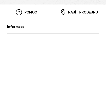
POMOC
NAJÍT PRODEJNU
Informace
O nás
Mobilní aplikace
Podmínky pro prezentaci zboží
Blog
Kontakt
Bezpečnost
Cooperation
Nahlašování porušení (whistleblowing)