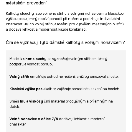
městském provedení
Kalhoty slouchy jsou volného střihu s volnými nohavicemi a klasickou
výškou pasu, který nabízí pohodlí při nošení a podtrhuje individuální
charakter. Jejich volný střih je ideální pro vytváření městských outfitů
a dodává lehkost a modernost každé kombinaci.
Čím se vyznačují tyto dámské kalhoty s volnými nohavicemi?
Model
kalhot slouchy
se vyznačuje volným střihem, který
podporuje volnost pohybu.
Volný střih
umožňuje pohodlné nošení, aniž by omezoval siluetu.
Klasická výška pasu
kalhot zajišťuje pohodlné usazení na bocích.
Směs
lnu a viskózy
činí materiál prodyšným a příjemným na
dotek.
Volné nohavice
v délce 7/8
dodávají lehkost a moderní
charakter.