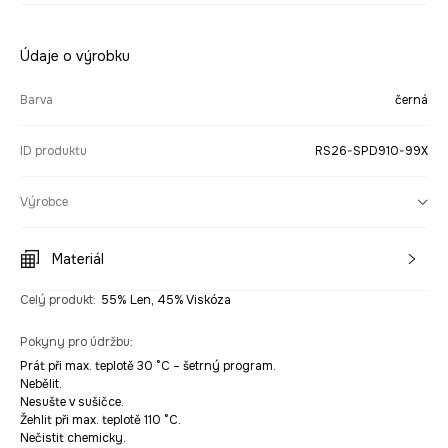
Údaje o výrobku
Barva
černá
ID produktu
RS26-SPD910-99X
Výrobce
Materiál
Celý produkt
:
55% Len, 45% Viskóza
Pokyny pro údržbu
:
Prát při max. teplotě 30 °C – šetrný program.
Nebělit.
Nesušte v sušičce.
Žehlit při max. teplotě 110 °C.
Nečistit chemicky.