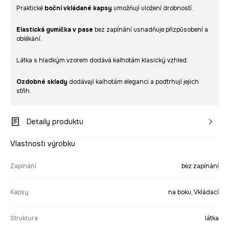
Praktické
boční vkládané kapsy
umožňují uložení drobností.
Elastická gumička v pase
bez zapínání usnadňuje přizpůsobení a
oblékání.
Látka s hladkým vzorem dodává kalhotám klasický vzhled.
Ozdobné sklady
dodávají kalhotám eleganci a podtrhují jejich
střih.
Detaily produktu
Vlastnosti výrobku
Zapínání
bez zapínání
Kapsy
na boku, Vkládací
Struktura
látka