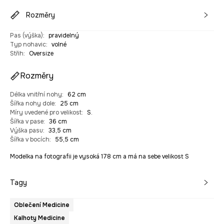
Rozměry
Pas (výška)
:
pravidelný
Typ nohavic
:
volné
Střih
:
Oversize
Rozměry
Délka vnitřní nohy
:
62 cm
Šířka nohy dole
:
25 cm
Míry uvedené pro velikost
:
S.
Šířka v pase
:
36 cm
Výška pasu
:
33,5 cm
Šířka v bocích
:
55,5 cm
Modelka na fotografii je vysoká 178 cm a má na sebe velikost S
Tagy
Oblečení Medicine
Kalhoty Medicine