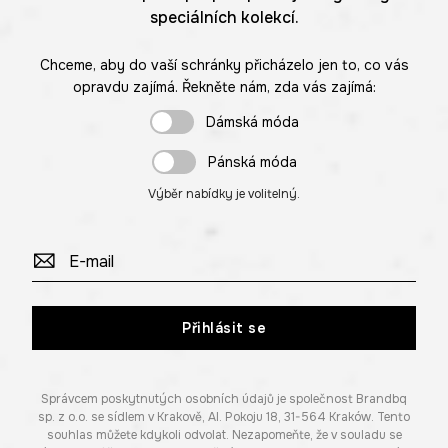
speciálních kolekcí.
Chceme, aby do vaší schránky přicházelo jen to, co vás
opravdu zajímá. Řekněte nám, zda vás zajímá:
Dámská móda
Pánská móda
Výběr nabídky je volitelný.
Přihlásit se
Správcem poskytnutých osobních údajů je společnost Brandbq
sp. z o.o. se sídlem v Krakově, Al. Pokoju 18, 31-564 Kraków. Tento
souhlas můžete kdykoli odvolat. Nezapomeňte, že v souladu se