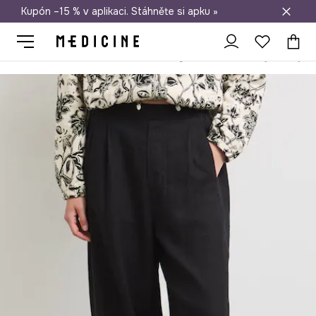
Kupón –15 % v aplikaci. Stáhněte si apku »
Doprava zdarma při nákupu nad 1 200 Kč
Medicine
Ona
Oblečení
Kalhoty
Dámské slouchy kalhoty se