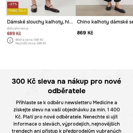
-27%
FINAL SALE
Dámské slouchy kalhoty, hladký povrch
Aktuální cena:
869 Kč
689 Kč
Běžná cena:
949 Kč
Nejnižší cena:
949 Kč
300 Kč
sleva na nákup pro nové
odběratele
Přihlaste se k odběru newsletteru Medicine a
získejte slevu na vaši objednávku za min. 1 400
Kč. Platí pro nové odběratele. Nenechte si ujít
informace o slevách, výprodejích, nejnovějších
trendech ani přístup k předprodejům vybraných