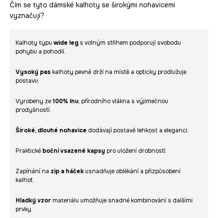
Čím se tyto dámské kalhoty se širokými nohavicemi
vyznačují?
Kalhoty typu
wide leg
s volným střihem podporují svobodu
pohybu a pohodlí.
Vysoký pas
kalhoty pevně drží na místě a opticky prodlužuje
postavu.
Vyrobeny ze
100%
lnu
, přírodního vlákna s výjimečnou
prodyšností.
Široké, dlouhé nohavice
dodávají postavě lehkost a eleganci.
Praktické
boční vsazené kapsy
pro uložení drobností.
Zapínání na
zip a háček
usnadňuje oblékání a přizpůsobení
kalhot.
Hladký vzor
materiálu umožňuje snadné kombinování s dalšími
prvky.