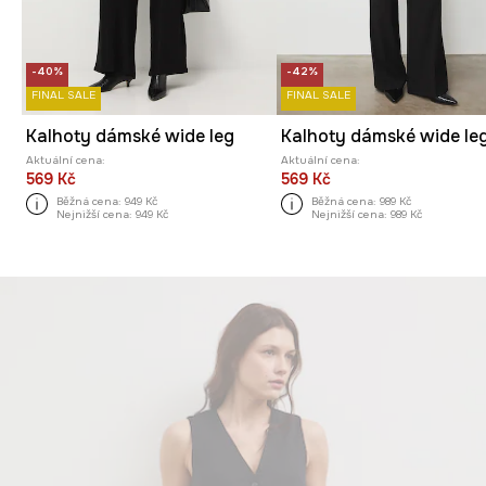
-40%
-42%
FINAL SALE
FINAL SALE
Kalhoty dámské wide leg
Aktuální cena:
Aktuální cena:
569 Kč
569 Kč
Běžná cena:
949 Kč
Běžná cena:
989 Kč
Nejnižší cena:
949 Kč
Nejnižší cena:
989 Kč