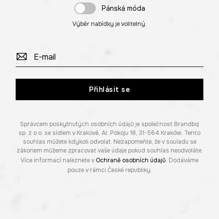
Pánská móda
Výběr nabídky je volitelný.
Přihlásit se
Správcem poskytnutých osobních údajů je společnost Brandbq
sp. z o.o. se sídlem v Krakově, Al. Pokoju 18, 31-564 Kraków. Tento
souhlas můžete kdykoli odvolat. Nezapomeňte, že v souladu se
zákonem můžeme zpracovat vaše údaje pokud souhlas neodvoláte.
Více informací naleznete v
Ochraně osobních údajů
. Dodáváme
pouze v rámci České republiky.