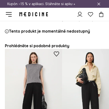
Kupón –15 % v aplikaci. Stáhněte si apku »
Doprava zdarma při nákupu nad 1 200 Kč
Medicine
Ona
Oblečení
Kalhoty
Tento produkt je momentálně nedostupný
Prohlédněte si podobné produkty