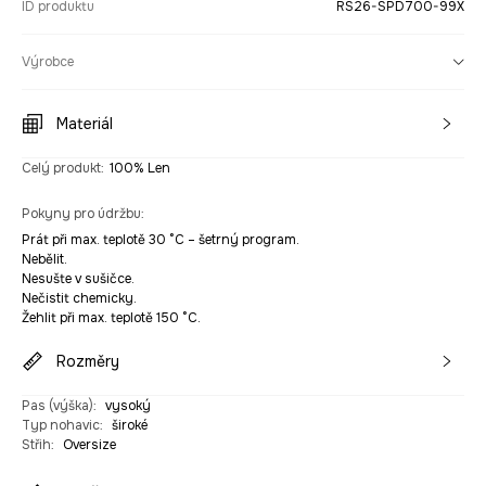
ID produktu
RS26-SPD700-99X
Výrobce
Materiál
Celý produkt
:
100% Len
Pokyny pro údržbu
:
Prát při max. teplotě 30 °C – šetrný program.
Nebělit.
Nesušte v sušičce.
Nečistit chemicky.
Žehlit při max. teplotě 150 °C.
Rozměry
Pas (výška)
:
vysoký
Typ nohavic
:
široké
Střih
:
Oversize