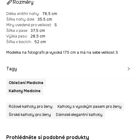
Rozměry
Délka vnitřní nohy
:
76,5 cm
Šířka nohy dole
:
35,5 cm
Míry uvedené pro velikost
:
S.
Šířka v pase
:
37,5 cm
Výška pasu
:
28,5 cm
Šířka v bocích
:
52 cm
Modelka na fotografii je vysoká 175 cm a má na sebe velikost S
Tagy
Oblečení Medicine
Kalhoty Medicine
Růžové kalhoty pro ženy
Kalhoty s vysokým pasem pro ženy
Široké kalhoty pro ženy
Dámské elegantní kalhoty
Prohlédněte si podobné produkty