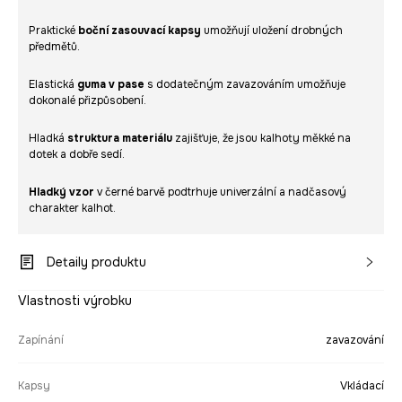
Praktické
boční zasouvací kapsy
umožňují uložení drobných
předmětů.
Elastická
guma v pase
s dodatečným zavazováním umožňuje
dokonalé přizpůsobení.
Hladká
struktura materiálu
zajišťuje, že jsou kalhoty měkké na
dotek a dobře sedí.
Hladký vzor
v černé barvě podtrhuje univerzální a nadčasový
charakter kalhot.
Detaily produktu
Vlastnosti výrobku
Zapínání
zavazování
Kapsy
Vkládací