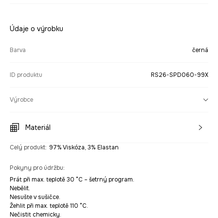
Údaje o výrobku
Barva
černá
ID produktu
RS26-SPD060-99X
Výrobce
Materiál
Celý produkt
:
97% Viskóza, 3% Elastan
Pokyny pro údržbu
:
Prát při max. teplotě 30 °C – šetrný program.
Nebělit.
Nesušte v sušičce.
Žehlit při max. teplotě 110 °C.
Nečistit chemicky.