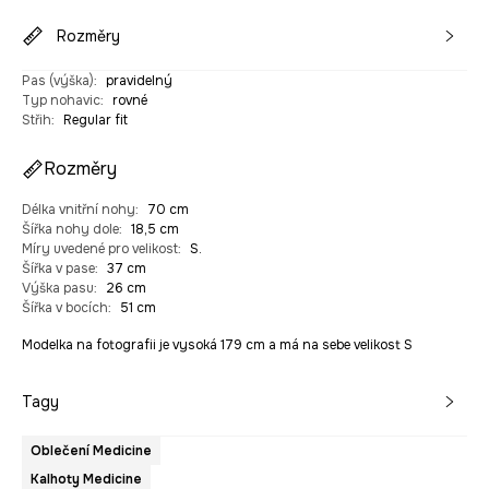
Rozměry
Pas (výška)
:
pravidelný
Typ nohavic
:
rovné
Střih
:
Regular fit
Rozměry
Délka vnitřní nohy
:
70 cm
Šířka nohy dole
:
18,5 cm
Míry uvedené pro velikost
:
S.
Šířka v pase
:
37 cm
Výška pasu
:
26 cm
Šířka v bocích
:
51 cm
Modelka na fotografii je vysoká 179 cm a má na sebe velikost S
Tagy
Oblečení Medicine
Kalhoty Medicine