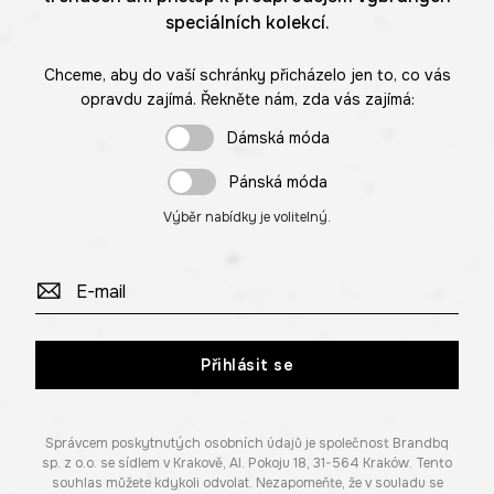
speciálních kolekcí.
Chceme, aby do vaší schránky přicházelo jen to, co vás
opravdu zajímá. Řekněte nám, zda vás zajímá:
Dámská móda
Pánská móda
Výběr nabídky je volitelný.
Přihlásit se
Správcem poskytnutých osobních údajů je společnost Brandbq
sp. z o.o. se sídlem v Krakově, Al. Pokoju 18, 31-564 Kraków. Tento
souhlas můžete kdykoli odvolat. Nezapomeňte, že v souladu se