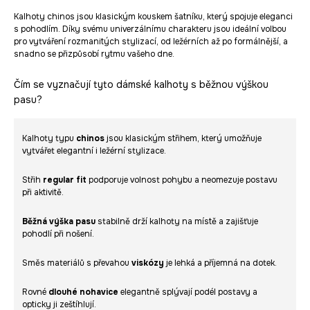
Kalhoty chinos jsou klasickým kouskem šatníku, který spojuje eleganci
s pohodlím. Díky svému univerzálnímu charakteru jsou ideální volbou
pro vytváření rozmanitých stylizací, od ležérních až po formálnější, a
snadno se přizpůsobí rytmu vašeho dne.
Čím se vyznačují tyto dámské kalhoty s běžnou výškou
pasu?
Kalhoty typu
chinos
jsou klasickým střihem, který umožňuje
vytvářet elegantní i ležérní stylizace.
Střih
regular fit
podporuje volnost pohybu a neomezuje postavu
při aktivitě.
Běžná výška pasu
stabilně drží kalhoty na místě a zajišťuje
pohodlí při nošení.
Směs materiálů s převahou
viskózy
je lehká a příjemná na dotek.
Rovné
dlouhé nohavice
elegantně splývají podél postavy a
opticky ji zeštíhlují.