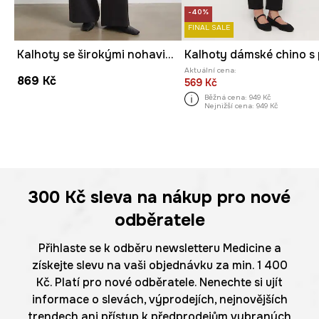
-40%
FINAL SALE
Kalhoty se širokými nohavicemi dámské s modalem hladké
Aktuální cena:
869 Kč
569 Kč
Běžná cena:
949 Kč
Nejnižší cena:
949 Kč
300 Kč
sleva na nákup pro nové
odběratele
Přihlaste se k odběru newsletteru Medicine a
získejte slevu na vaši objednávku za min. 1 400
Kč. Platí pro nové odběratele. Nenechte si ujít
informace o slevách, výprodejích, nejnovějších
trendech ani přístup k předprodejům vybraných