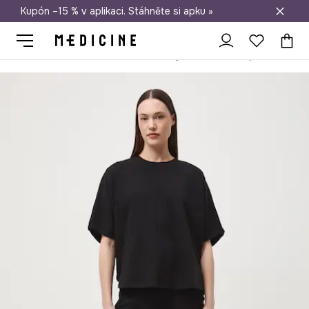
Kupón –15 % v aplikaci. Stáhněte si apku »
Doprava zdarma při nákupu nad 1 200 Kč
Medicine
Ona
Oblečení
Kalhoty
Chino kalhoty dámské s vis