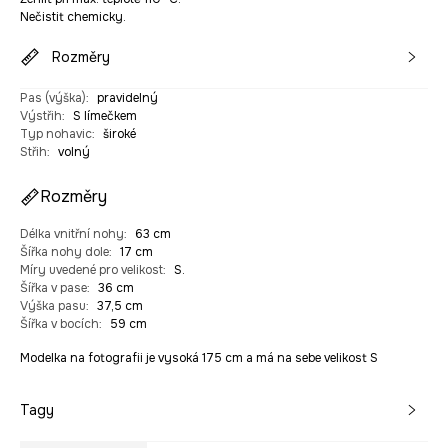
Nečistit chemicky.
Rozměry
Pas (výška)
:
pravidelný
Výstřih
:
S límečkem
Typ nohavic
:
široké
Střih
:
volný
Rozměry
Délka vnitřní nohy
:
63 cm
Šířka nohy dole
:
17 cm
Míry uvedené pro velikost
:
S.
Šířka v pase
:
36 cm
Výška pasu
:
37,5 cm
Šířka v bocích
:
59 cm
Modelka na fotografii je vysoká 175 cm a má na sebe velikost S
Tagy