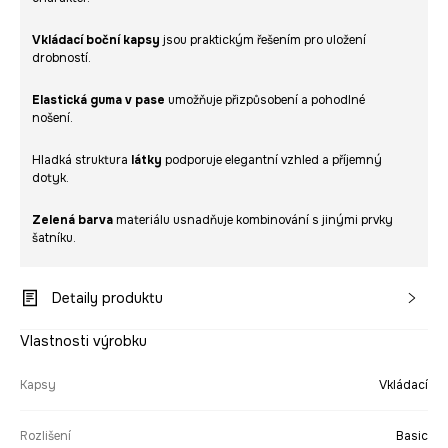
Vkládací boční kapsy
jsou praktickým řešením pro uložení
drobností.
Elastická guma v pase
umožňuje přizpůsobení a pohodlné
nošení.
Hladká struktura
látky
podporuje elegantní vzhled a příjemný
dotyk.
Zelená barva
materiálu usnadňuje kombinování s jinými prvky
šatníku.
Detaily produktu
Vlastnosti výrobku
Kapsy
Vkládací
Rozlišení
Basic