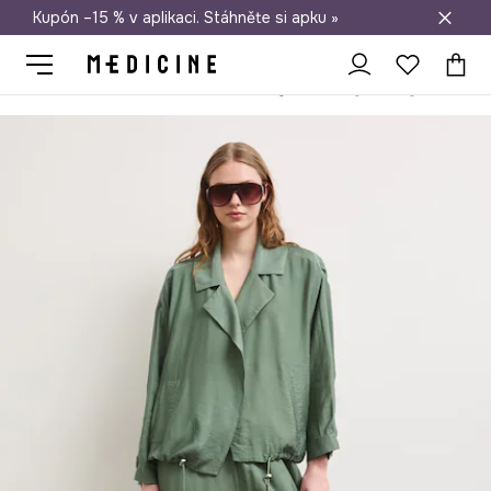
Kupón –15 % v aplikaci. Stáhněte si apku »
Doprava zdarma při nákupu nad 1 200 Kč
Medicine
Ona
Oblečení
Kalhoty