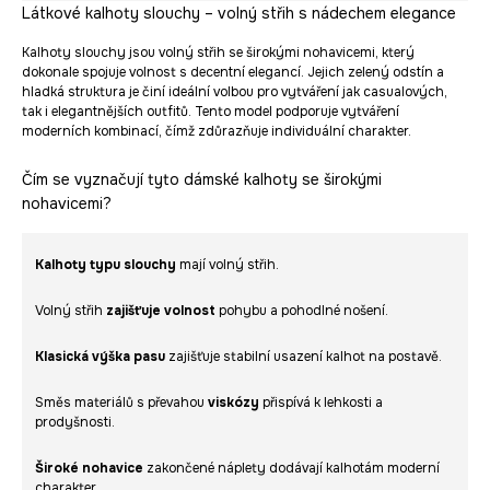
Látkové kalhoty slouchy – volný střih s nádechem elegance
Kalhoty slouchy jsou volný střih se širokými nohavicemi, který
dokonale spojuje volnost s decentní elegancí. Jejich zelený odstín a
hladká struktura je činí ideální volbou pro vytváření jak casualových,
tak i elegantnějších outfitů. Tento model podporuje vytváření
moderních kombinací, čímž zdůrazňuje individuální charakter.
Čím se vyznačují tyto dámské kalhoty se širokými
nohavicemi?
Kalhoty typu slouchy
mají volný střih.
Volný střih
zajišťuje volnost
pohybu a pohodlné nošení.
Klasická výška pasu
zajišťuje stabilní usazení kalhot na postavě.
Směs materiálů s převahou
viskózy
přispívá k lehkosti a
prodyšnosti.
Široké nohavice
zakončené náplety dodávají kalhotám moderní
charakter.