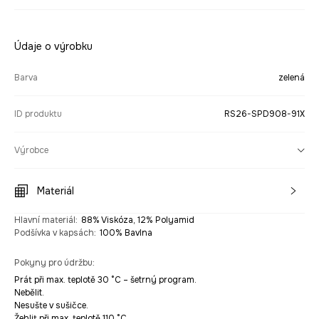
Údaje o výrobku
Barva
zelená
ID produktu
RS26-SPD908-91X
Výrobce
Materiál
Hlavní materiál
:
88% Viskóza, 12% Polyamid
Podšívka v kapsách
:
100% Bavlna
Pokyny pro údržbu
:
Prát při max. teplotě 30 °C – šetrný program.
Nebělit.
Nesušte v sušičce.
Žehlit při max. teplotě 110 °C.