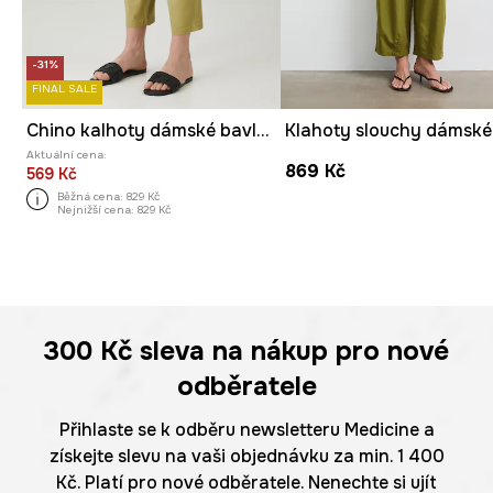
-31%
FINAL SALE
Chino kalhoty dámské bavlněné s elastanem
Aktuální cena:
869 Kč
569 Kč
Běžná cena:
829 Kč
Nejnižší cena:
829 Kč
300 Kč
sleva na nákup pro nové
odběratele
Přihlaste se k odběru newsletteru Medicine a
získejte slevu na vaši objednávku za min. 1 400
Kč. Platí pro nové odběratele. Nenechte si ujít