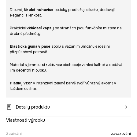
Dlouhé,
široké nohavice
opticky prodlužují siluetu, dodávají
eleganci a lehkost.
Praktické
vkládací kapsy
po stranách jsou funkčním místem na
drobné předměty.
Elastická guma v pase
spolu s vázáním umožňuje ideální
přizpůsobení postavě.
Materiál s jemnou
strukturou
obohacuje vzhled kalhot a dodává
jim decentní hloubku.
Hladký vzor
v intenzivní zelené barvě tvoří výrazný akcent v
každém outfitu.
Detaily produktu
Vlastnosti výrobku
Zapínání
zavazování