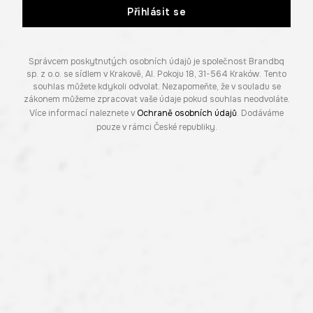
Přihlásit se
Správcem poskytnutých osobních údajů je společnost Brandbq
sp. z o.o. se sídlem v Krakově, Al. Pokoju 18, 31-564 Kraków. Tento
souhlas můžete kdykoli odvolat. Nezapomeňte, že v souladu se
zákonem můžeme zpracovat vaše údaje pokud souhlas neodvoláte.
Více informací naleznete v
Ochraně osobních údajů
. Dodáváme
pouze v rámci České republiky.