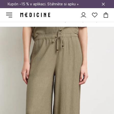
Kupón –15 % v aplikaci. Stáhněte si apku »
Doprava zdarma při nákupu nad 1 200 Kč
Medicine
Ona
Oblečení
Kalhoty