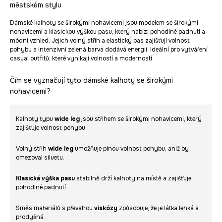
městském stylu
Dámské kalhoty se širokými nohavicemi jsou modelem se širokými
nohavicemi a klasickou výškou pasu, který nabízí pohodlné padnutí a
módní vzhled. Jejich volný střih a elastický pas zajišťují volnost
pohybu a intenzivní zelená barva dodává energii. Ideální pro vytváření
casual outfitů, které vynikají volností a moderností.
Čím se vyznačují tyto dámské kalhoty se širokými
nohavicemi?
Kalhoty typu
wide leg
jsou střihem se širokými nohavicemi, který
zajišťuje volnost pohybu.
Volný střih
wide leg
umožňuje plnou volnost pohybu, aniž by
omezoval siluetu.
Klasická výška pasu
stabilně drží kalhoty na místě a zajišťuje
pohodlné padnutí.
Směs materiálů s převahou
viskózy
způsobuje, že je látka lehká a
prodyšná.