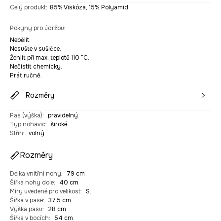
Celý produkt
:
85% Viskóza, 15% Polyamid
Pokyny pro údržbu
:
Nebělit.
Nesušte v sušičce.
Žehlit při max. teplotě 110 °C.
Nečistit chemicky.
Prát ručně.
Rozměry
Pas (výška)
:
pravidelný
Typ nohavic
:
široké
Střih
:
volný
Rozměry
Délka vnitřní nohy
:
79 cm
Šířka nohy dole
:
40 cm
Míry uvedené pro velikost
:
S.
Šířka v pase
:
37,5 cm
Výška pasu
:
28 cm
Šířka v bocích
:
54 cm