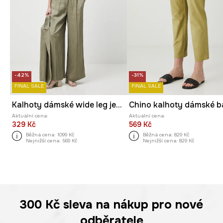
-42%
-31%
FINAL SALE
FINAL SALE
Kalhoty dámské wide leg jednobarevné
Aktuální cena:
Aktuální cena:
329 Kč
569 Kč
Běžná cena:
1099 Kč
Běžná cena:
829 Kč
Nejnižší cena:
569 Kč
Nejnižší cena:
829 Kč
300 Kč
sleva na nákup pro nové
odběratele