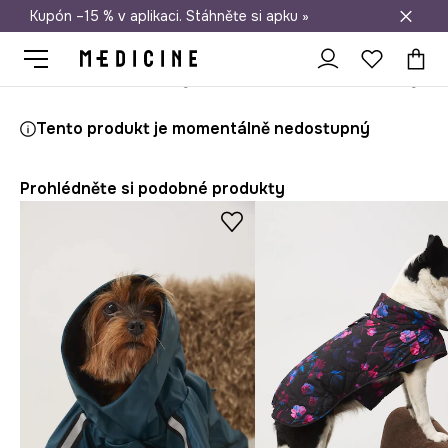
Kupón –15 % v aplikaci. Stáhněte si apku »
Doprava zdarma při nákupu nad 1 200 Kč
Medicine
Ona
Doplňky
Domácí mazlíček – oblečení pro psy
Tento produkt je momentálně nedostupný
Prohlédněte si podobné produkty