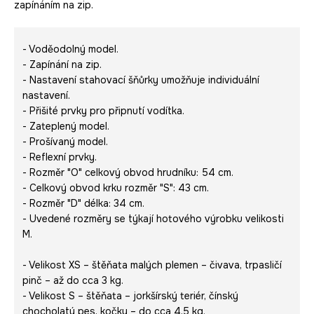
zapínáním na zip.
- Voděodolný model.
- Zapínání na zip.
- Nastavení stahovací šňůrky umožňuje individuální
nastavení.
- Přišité prvky pro připnutí vodítka.
- Zateplený model.
- Prošívaný model.
- Reflexní prvky.
- Rozměr "O" celkový obvod hrudníku: 54 cm.
- Celkový obvod krku rozměr "S": 43 cm.
- Rozměr "D" délka: 34 cm.
- Uvedené rozměry se týkají hotového výrobku velikosti
M.
- Velikost XS – štěňata malých plemen – čivava, trpasličí
pinč – až do cca 3 kg.
- Velikost S – štěňata – jorkšírský teriér, čínský
chocholatý pes, kočky – do cca 4,5 kg.