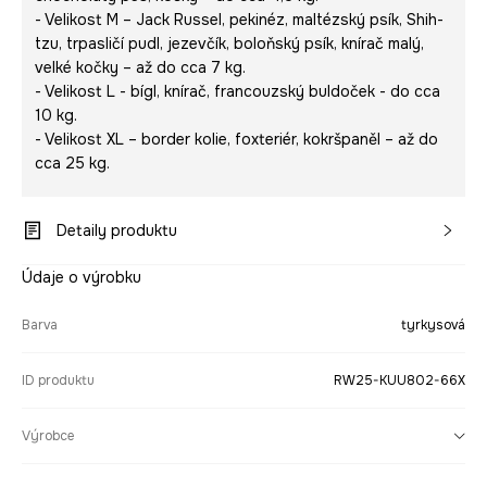
- Velikost M – Jack Russel, pekinéz, maltézský psík, Shih-
tzu, trpasličí pudl, jezevčík, boloňský psík, knírač malý,
velké kočky – až do cca 7 kg.
- Velikost L - bígl, knírač, francouzský buldoček - do cca
10 kg.
- Velikost XL – border kolie, foxteriér, kokršpaněl – až do
cca 25 kg.
Detaily produktu
Údaje o výrobku
Barva
tyrkysová
ID produktu
RW25-KUU802-66X
Výrobce