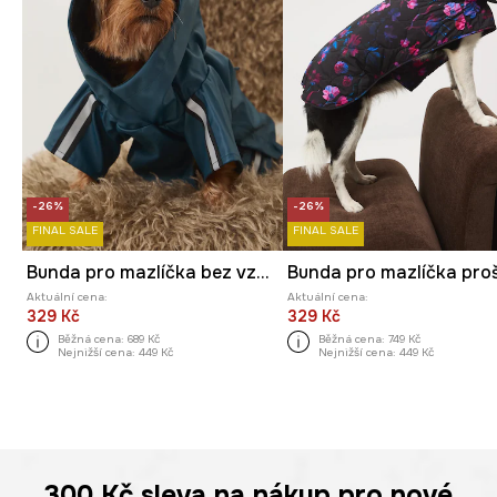
-26%
-26%
FINAL SALE
FINAL SALE
Bunda pro mazlíčka bez vzoru
Aktuální cena:
Aktuální cena:
329 Kč
329 Kč
Běžná cena:
689 Kč
Běžná cena:
749 Kč
Nejnižší cena:
449 Kč
Nejnižší cena:
449 Kč
300 Kč
sleva na nákup pro nové