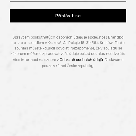
Přihlásit se
Správcem poskytnutých osobních údajů je společnost Brandbq
sp. z o.o. se sídlem v Krakově, Al. Pokoju 18, 31-564 Kraków. Tento
souhlas můžete kdykoli odvolat. Nezapomeňte, že v souladu se
zákonem můžeme zpracovat vaše údaje pokud souhlas neodvoláte.
Více informací naleznete v
Ochraně osobních údajů
. Dodáváme
pouze v rámci České republiky.