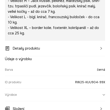
- Velikost M – Jack Russel, pekinéz, maltézský psík, Shih-
tzu, trpasličí pudl, jezevčík, boloňský psík, knírač malý,
velké kočky – až do cca 7 kg.
- Velikost L - bígl, knírač, francouzský buldoček - do cca
10 kg.
- Velikost XL – border kolie, foxteriér, kokršpaněl – až do
cca 25 kg.
Detaily produktu
Údaje o výrobku
Barva
černá
ID produktu
RW25-KUU904-99X
Výrobce
Složení