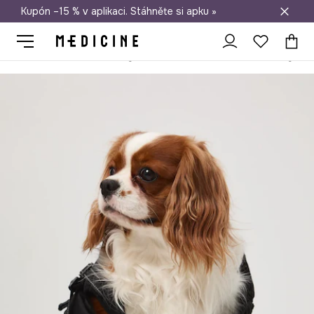
Kupón –15 % v aplikaci. Stáhněte si apku »
Doprava zdarma při nákupu nad 1 200 Kč
Medicine
Ona
Doplňky
Domácí mazlíček – oblečení pro psy