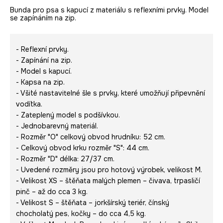
Bunda pro psa s kapucí z materiálu s reflexními prvky. Model
se zapínáním na zip.
- Reflexní prvky.
- Zapínání na zip.
- Model s kapucí.
- Kapsa na zip.
- Všité nastavitelné šle s prvky, které umožňují připevnění
vodítka.
- Zateplený model s podšívkou.
- Jednobarevný materiál.
- Rozměr "O" celkový obvod hrudníku: 52 cm.
- Celkový obvod krku rozměr "S": 44 cm.
- Rozměr "D" délka: 27/37 cm.
- Uvedené rozměry jsou pro hotový výrobek, velikost M.
- Velikost XS – štěňata malých plemen – čivava, trpasličí
pinč – až do cca 3 kg.
- Velikost S – štěňata – jorkšírský teriér, čínský
chocholatý pes, kočky – do cca 4,5 kg.