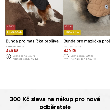
-40%
-34%
FINAL SALE
FINAL SALE
Bunda pro mazlíčka prošívaná
Aktuální cena:
Aktuální cena:
449 Kč
449 Kč
Běžná cena:
749 Kč
Běžná cena:
689 Kč
Nejnižší cena:
749 Kč
Nejnižší cena:
689 Kč
300 Kč
sleva na nákup pro nové
odběratele