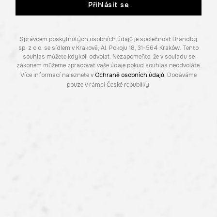
Přihlásit se
Správcem poskytnutých osobních údajů je společnost Brandbq
sp. z o.o. se sídlem v Krakově, Al. Pokoju 18, 31-564 Kraków. Tento
souhlas můžete kdykoli odvolat. Nezapomeňte, že v souladu se
zákonem můžeme zpracovat vaše údaje pokud souhlas neodvoláte.
Více informací naleznete v
Ochraně osobních údajů
. Dodáváme
pouze v rámci České republiky.