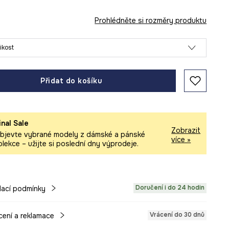
Prohlédněte si rozměry produktu
likost
Přidat do košíku
inal Sale
Zobrazit
bjevte vybrané modely z dámské a pánské
více »
olekce – užijte si poslední dny výprodeje.
Doručení i do 24 hodin
ací podmínky
Vrácení do 30 dnů
cení a reklamace