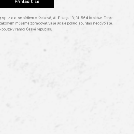
Přihlásit se
. z o.o. se sídlem v Krakově, Al. Pokoju 18, 31-564 Kraków. Tento
e zákonem můžeme zpracovat vaše údaje pokud souhlas neodvoláte.
pouze v rámci České republiky.