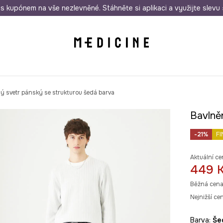
i nákupu nad 1 200 Kč
s kupónem na vše nezlevněné. Stáhněte si aplikaci a využijte slevu 
Odeslání i do 24 hodin
30 
ý svetr pánský se strukturou šedá barva
Bavlně
-21%
FI
Aktuální ce
449 
Běžná cena
Nejnižší ce
Barva:
š