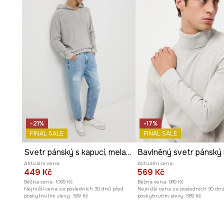
-21%
-17%
FINAL SALE
FINAL SALE
Svetr pánský s kapucí, melanž
Aktuální cena:
Aktuální cena:
449 Kč
569 Kč
Běžná cena:
1099 Kč
Běžná cena:
989 Kč
Nejnižší cena za posledních 30 dnů před
Nejnižší cena za posledních 30 dn
poskytnutím slevy:
569 Kč
poskytnutím slevy:
689 Kč