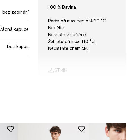
100 % Bavlna
bez zapínání
Perte při max. teplotě 30 °C.
Nebělte.
Žádná kapuce
Nesušte v sušičce.
Žehlete při max. 110 °C.
bez kapes
Nečistěte chemicky.
STŘIH
Rukáv
:
dlouhý
šedá
Výstřih
:
kulatý
Typ rukávu
:
klasický
Střih
:
Regular fit
-SWM301-09M