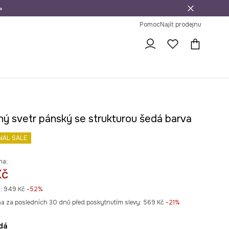
»
dní na vrácení zboží
Pomoc
Najít prodejnu
ný svetr pánský se strukturou šedá barva
NAL SALE
na:
Kč
:
949 Kč
-52%
na za posledních 30 dnů před poskytnutím slevy:
569 Kč
 -21%
edá