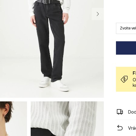
Zvolte ve
F
O
k
Dod
Vrá