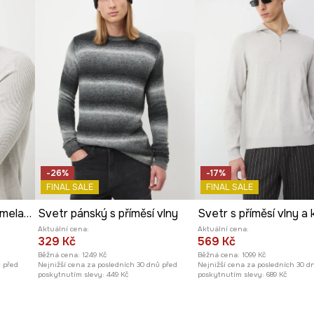
-26%
-17%
FINAL SALE
FINAL SALE
Bavlněný svetr pánský melanžový
Svetr pánský s příměsí vlny
Aktuální cena:
Aktuální cena:
329 Kč
569 Kč
Běžná cena:
1249 Kč
Běžná cena:
1099 Kč
ů před
Nejnižší cena za posledních 30 dnů před
Nejnižší cena za posledních 30 d
poskytnutím slevy:
449 Kč
poskytnutím slevy:
689 Kč