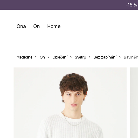
Doprava zdarma př
–15 % 
Ona
On
Home
Medicine
On
Oblečení
Svetry
Bez zapínání
Bavlněn