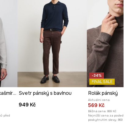
-34%
FINAL SALE
Svetr s příměsí vlny a kašmíru melanžový
Svetr pánský s bavlnou
Rolák pánský
Aktuální cena:
949 Kč
569 Kč
Běžná cena:
869 Kč
nů před
Nejnižší cena za posledních 30 
poskytnutím slevy:
869 Kč