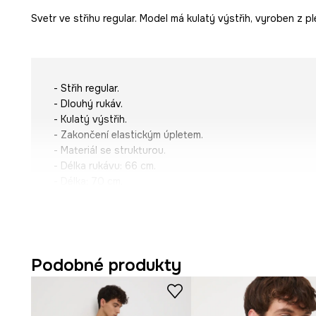
Svetr ve střihu regular. Model má kulatý výstřih, vyroben z pl
- Střih regular.
- Dlouhý rukáv.
- Kulatý výstřih.
- Zakončení elastickým úpletem.
- Materiál se strukturou.
- Délka rukávu: 66 cm.
- Délka: 70 cm.
- Šířka hrudníku: 54 cm.
- Rozměry pro velikost: M.
Podobné produkty