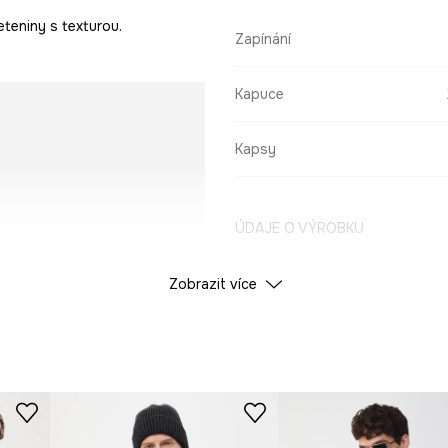
eteniny s texturou.
Zapínání
Kapuce
Kapsy
ÚDAJE O VÝROBKU
Zobrazit více
Barva
ID produktu
RS25
Výrobce