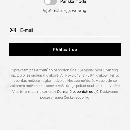
Pánská móda
Výběr nabídky je volitelný.
Přihlásit se
Správcem poskytnutých osobních údajů je společnost Brandbq
sp. z o.o. se sídlem v Krakově, Al. Pokoju 18, 31-564 Kraków. Tento
souhlas můžete kdykoli odvolat. Nezapomeňte, že v souladu se
zákonem můžeme zpracovat vaše údaje pokud souhlas neodvoláte.
Více informací naleznete v
Ochraně osobních údajů
. Dodáváme
pouze v rámci České republiky.