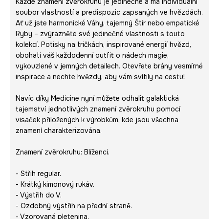
Každé znamení zvěrokruhu je jedinečné a má individuální
soubor vlastností a predispozic zapsaných ve hvězdách.
Ať už jste harmonické Váhy, tajemný Štír nebo empatické
Ryby – zvýrazněte své jedinečné vlastnosti s touto
kolekcí. Potisky na tričkách, inspirované energií hvězd,
obohatí váš každodenní outfit o nádech magie,
vykouzlené v jemných detailech. Otevřete brány vesmírné
inspirace a nechte hvězdy, aby vám svítily na cestu!
Navíc díky Medicine nyní můžete odhalit galaktická
tajemství jednotlivých znamení zvěrokruhu pomocí
visaček přiložených k výrobkům, kde jsou všechna
znamení charakterizována.
Znamení zvěrokruhu: Blíženci.
- Střih regular.
- Krátký kimonový rukáv.
- Výstřih do V.
- Ozdobný výstřih na přední straně.
- Vzorovaná pletenina.