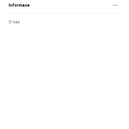
Informace
O nás
Mobilní aplikace
Podmínky pro prezentaci zboží
Blog
Kontakt
Bezpečnost
Cooperation
Nahlašování porušení (whistleblowing)
Kariéra
Ochrana osobních údajů