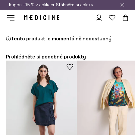
Kupón –15 % v aplikaci. Stáhněte si apku »
Doprava zdarma při nákupu nad 1 200 Kč
Medicine
Ona
Oblečení
Trička
Tento produkt je momentálně nedostupný
Prohlédněte si podobné produkty