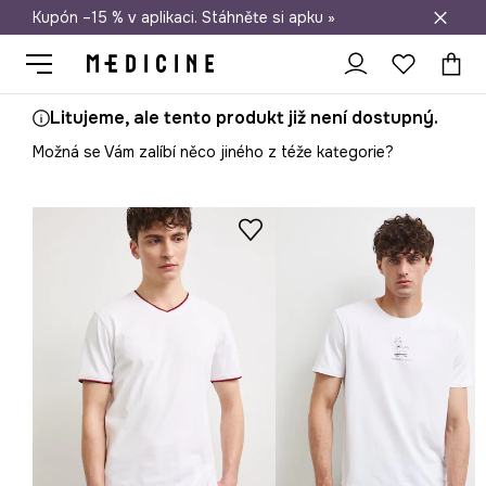
Kupón –15 % v aplikaci. Stáhněte si apku »
Doprava zdarma při nákupu nad 1 200 Kč
Litujeme, ale tento produkt již není dostupný.
Možná se Vám zalíbí něco jiného z téže kategorie?