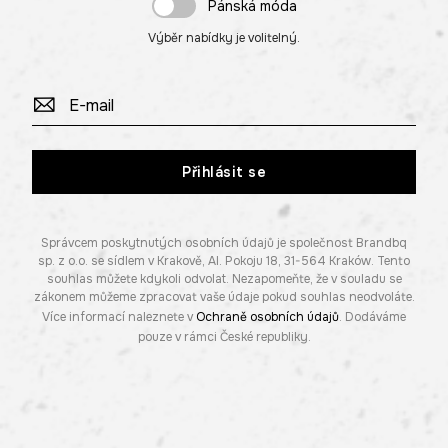
Pánská móda
Výběr nabídky je volitelný.
Přihlásit se
Správcem poskytnutých osobních údajů je společnost Brandbq
sp. z o.o. se sídlem v Krakově, Al. Pokoju 18, 31-564 Kraków. Tento
souhlas můžete kdykoli odvolat. Nezapomeňte, že v souladu se
zákonem můžeme zpracovat vaše údaje pokud souhlas neodvoláte.
Více informací naleznete v
Ochraně osobních údajů
. Dodáváme
pouze v rámci České republiky.