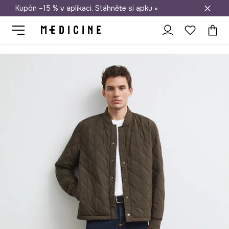
Kupón –15 % v aplikaci. Stáhněte si apku »
Doprava zdarma při nákupu nad 1 200 Kč
Medicine
On
Oblečení
Trička