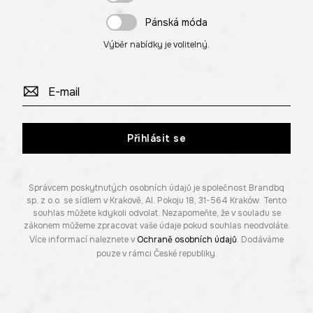
Pánská móda
Výběr nabídky je volitelný.
Přihlásit se
Správcem poskytnutých osobních údajů je společnost Brandbq
sp. z o.o. se sídlem v Krakově, Al. Pokoju 18, 31-564 Kraków. Tento
souhlas můžete kdykoli odvolat. Nezapomeňte, že v souladu se
zákonem můžeme zpracovat vaše údaje pokud souhlas neodvoláte.
Více informací naleznete v
Ochraně osobních údajů
. Dodáváme
pouze v rámci České republiky.