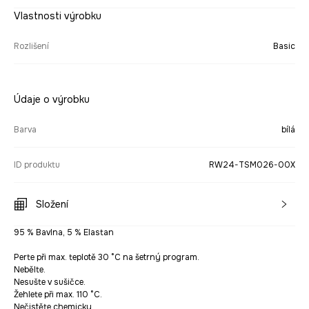
Vlastnosti výrobku
Rozlišení
Basic
Údaje o výrobku
Barva
bílá
ID produktu
RW24-TSM026-00X
Složení
95 % Bavlna, 5 % Elastan
Perte při max. teplotě 30 °C na šetrný program.
Nebělte.
Nesušte v sušičce.
Žehlete při max. 110 °C.
Nečistěte chemicky.