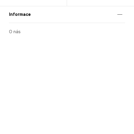
Informace
O nás
Mobilní aplikace
Podmínky pro prezentaci zboží
Blog
Kontakt
Bezpečnost
Cooperation
Nahlašování porušení (whistleblowing)
Kariéra