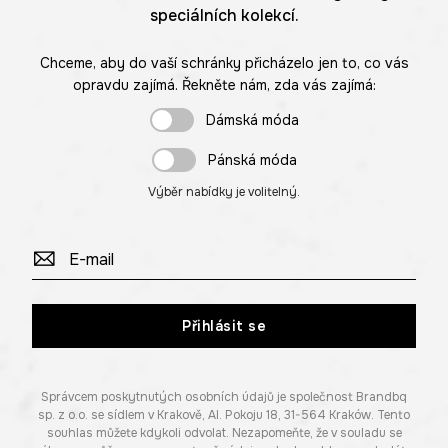
speciálních kolekcí.
Chceme, aby do vaší schránky přicházelo jen to, co vás
opravdu zajímá. Řekněte nám, zda vás zajímá:
Dámská móda
Pánská móda
Výběr nabídky je volitelný.
Přihlásit se
Správcem poskytnutých osobních údajů je společnost Brandbq
sp. z o.o. se sídlem v Krakově, Al. Pokoju 18, 31-564 Kraków. Tento
souhlas můžete kdykoli odvolat. Nezapomeňte, že v souladu se