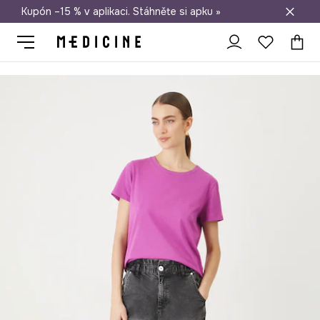
Kupón –15 % v aplikaci. Stáhněte si apku »
Doprava zdarma při nákupu nad 1 200 Kč
Medicine
Ona
Oblečení
Trička