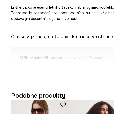
Lněné tričko je esencí letního šatníku, nabízí výjimečnou leh
Tento model, vyrobený z vysoce kvalitního lnu, se skvěle ho
dodává jim decentní eleganci a volnost.
Čím se vyznačuje toto dámské tričko ve střihu r
Střih regular fit
podporuje univerzální přizpůsobení a
Přírodní
len
podporuje prodyšnost a lehkost, což je vý
dnech.
Lněný materiál
je příjemný na dotek
a vyznačuje se je
Podobné produkty
Krátký rukáv
umožňuje volné nošení, ideální pro letní st
Kulatý výstřih
podtrhuje klasický vzhled a hodí se k m