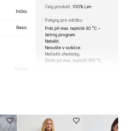
Celý produkt
:
100% Len
tričko
Pokyny pro údržbu
:
Basic
Prát při max. teplotě 30 °C –
šetrný program.
Nebělit.
Nesušte v sušičce.
Nečistit chemicky.
Žehlit při max. teplotě 150 °C.
fialová
STŘIH
-TSD701-04X
Výstřih
:
kulatý
Střih
:
Regular fit
ROZMĚRY