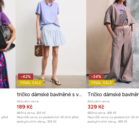
eální do horkého
celených stylizací.
-42%
-34%
FINAL SALE
FINAL SALE
tričko dámské bavlněné s vybledlým efektem
Aktuální cena:
Aktuální cena:
189 Kč
329 Kč
Běžná cena:
329 Kč
Běžná cena:
499 Kč
ů před
Nejnižší cena za posledních 30 dnů před
Nejnižší cena za posledních 30 d
poskytnutím slevy:
329 Kč
poskytnutím slevy:
499 Kč