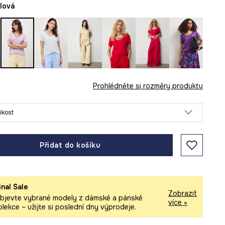
alová
Prohlédněte si rozměry produktu
likost
Přidat do košíku
inal Sale
Zobrazit
bjevte vybrané modely z dámské a pánské
více »
olekce – užijte si poslední dny výprodeje.