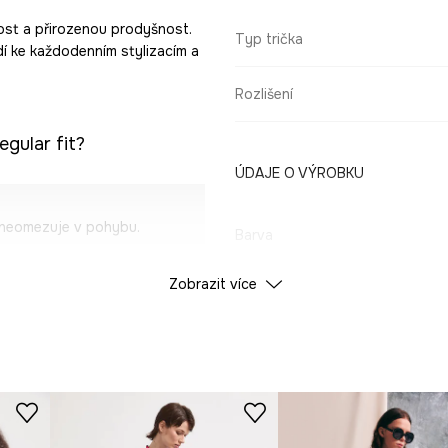
kost a přirozenou prodyšnost.
Typ trička
dí ke každodenním stylizacím a
Rozlišení
egular fit?
ÚDAJE O VÝROBKU
 neomezuje v pohybu.
Barva
hodné v teplých
Zobrazit více
ID produktu
RS26
mnou texturou.
Výrobce
ylizace.
noha outfitům.