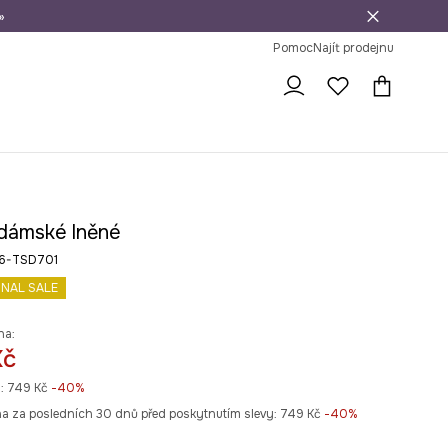
»
dní na vrácení zboží
Pomoc
Najít prodejnu
 dámské lněné
26-TSD701
INAL SALE
na:
Kč
:
749 Kč
-40%
na za posledních 30 dnů před poskytnutím slevy:
749 Kč
 -40%