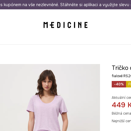
i nákupu nad 1 200 Kč
s kupónem na vše nezlevněné. Stáhněte si aplikaci a využijte slevu 
Odeslání i do 24 hodin
30 
Tričko
fialové RS
-40%
F
Aktuální ce
449 
Běžná cena
Nejnižší ce