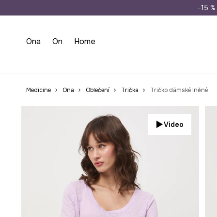
Doprava zdarma př
–15 % 
Ona
On
Home
Medicine
Ona
Oblečení
Trička
Tričko dámské lněné
Video