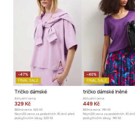
Lehký
lněný úplet
dodává prodyšnost, díky čemuž je id
počasí.
Hladký vzor
trička usnadňuje vytváření rozmanitých a u
-47%
-40%
FINAL SALE
FINAL SALE
Tričko dámské
tričko dámské lněné
Aktuální cena:
Aktuální cena:
329 Kč
449 Kč
Běžná cena:
629 Kč
Běžná cena:
749 Kč
Nejnižší cena za posledních 30 dnů před
Nejnižší cena za posledních 30 dn
poskytnutím slevy:
629 Kč
poskytnutím slevy:
749 Kč