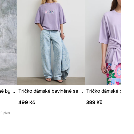
Míry uvedené pro velikost
:
S.
Šířka podpaží
:
48 cm
Modelka na fotografii je vysoká
172 cm a má na sebe velikost S
Prohlédněte si rozměry
produktu
Tričko dámské bavlněné by Lola Styrylska, Graphics Series
Tričko dámské bavlněné se zvířecím vzorem
499 Kč
389 Kč
nů před