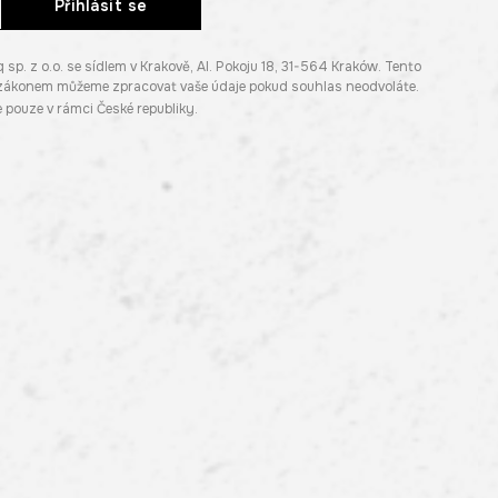
Přihlásit se
. z o.o. se sídlem v Krakově, Al. Pokoju 18, 31-564 Kraków. Tento
e zákonem můžeme zpracovat vaše údaje pokud souhlas neodvoláte.
pouze v rámci České republiky.