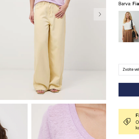
Barva:
fi
Zvolte ve
F
O
k