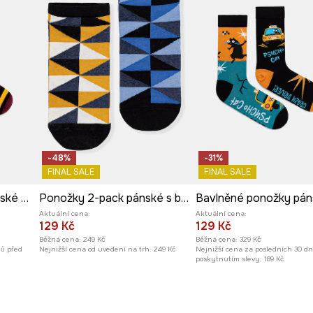
-48%
-31%
FINAL SALE
FINAL SALE
Bavlněné ponožky pánské z kolekce Harry Potter (2-pack)
Ponožky 2-pack pánské s bavlnou
Aktuální cena:
Aktuální cena:
129 Kč
129 Kč
Běžná cena:
249 Kč
Běžná cena:
329 Kč
nů před
Nejnižší cena od uvedení na trh:
249 Kč
Nejnižší cena za posledních 30 d
poskytnutím slevy:
189 Kč