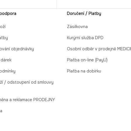
 podpora
Doručení / Platby
oží
Zásilkovna
atby
Kurýrní služba DPD
ování objednávky
Osobní odběr v prodejně MEDIC
 dárek
Platba on-line (PayU)
odmínky
Platba na dobírku
ží / odstoupení od smlouvy
ýměna a reklamace PRODEJNY
la