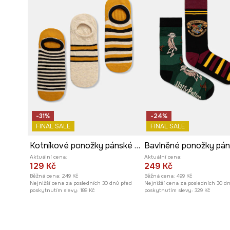
-31%
-24%
FINAL SALE
FINAL SALE
Kotníkové ponožky pánské bavlněné pruhované 3-pack
Aktuální cena:
Aktuální cena:
129 Kč
249 Kč
Běžná cena:
249 Kč
Běžná cena:
499 Kč
Nejnižší cena za posledních 30 dnů před
Nejnižší cena za posledních 30 d
poskytnutím slevy:
189 Kč
poskytnutím slevy:
329 Kč