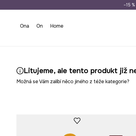
Doprava zdarma př
–15 % 
Ona
On
Home
Litujeme, ale tento produkt již n
Možná se Vám zalíbí něco jiného z téže kategorie?