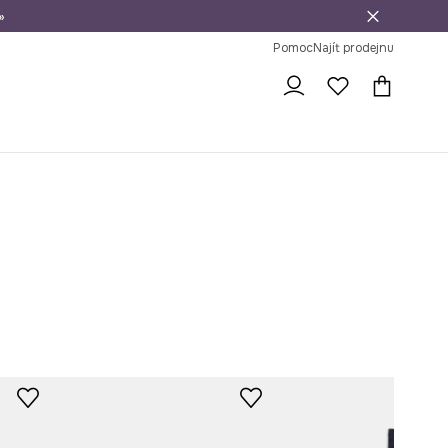
»
dní na vrácení zboží
Pomoc
Najít prodejnu