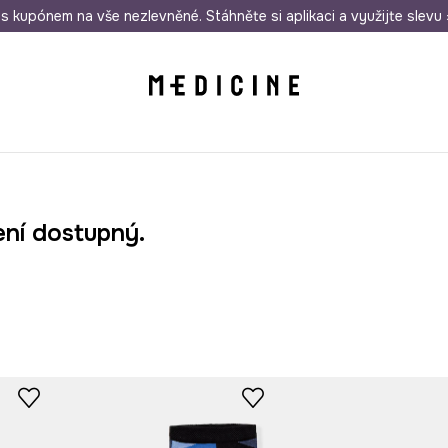
i nákupu nad 1 200 Kč
s kupónem na vše nezlevněné. Stáhněte si aplikaci a využijte slevu 
Odeslání i do 24 hodin
30 
ení dostupný.