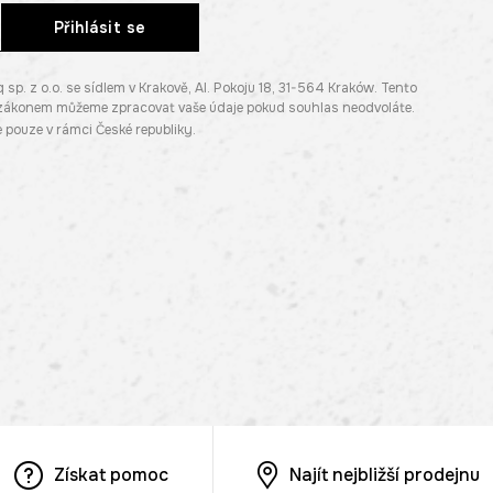
Přihlásit se
. z o.o. se sídlem v Krakově, Al. Pokoju 18, 31-564 Kraków. Tento
e zákonem můžeme zpracovat vaše údaje pokud souhlas neodvoláte.
pouze v rámci České republiky.
Získat pomoc
Najít nejbližší prodejnu