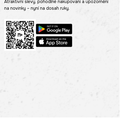
Atraktivní slevy, pohodlné nakupování a upozornění
na novinky – nyní na dosah ruky.