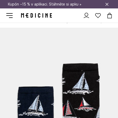
Kupón –15 % v aplikaci. Stáhněte si apku »
Doprava zdarma při nákupu nad 1 200 Kč
Medicine
On
Oblečení
Ponožky