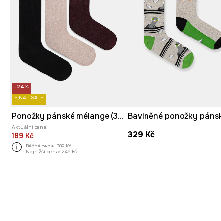
-24%
FINAL SALE
Ponožky pánské mélange (3-pack)
Aktuální cena:
329 Kč
189 Kč
Běžná cena:
389 Kč
Nejnižší cena:
249 Kč