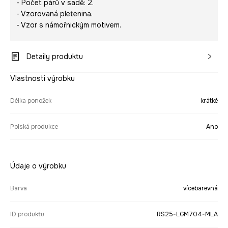
- Počet párů v sadě: 2.
- Vzorovaná pletenina.
- Vzor s námořnickým motivem.
Detaily produktu
Vlastnosti výrobku
Délka ponožek
krátké
Polská produkce
Ano
Údaje o výrobku
Barva
vícebarevná
ID produktu
RS25-LGM704-MLA