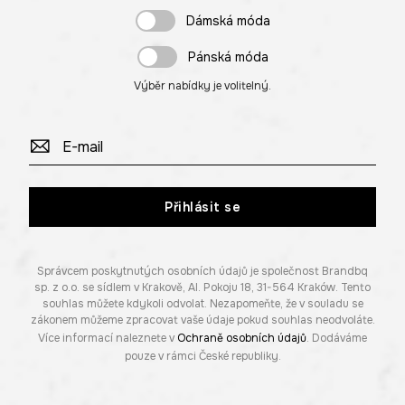
Dámská móda
Pánská móda
Výběr nabídky je volitelný.
Přihlásit se
Správcem poskytnutých osobních údajů je společnost Brandbq
sp. z o.o. se sídlem v Krakově, Al. Pokoju 18, 31-564 Kraków. Tento
souhlas můžete kdykoli odvolat. Nezapomeňte, že v souladu se
zákonem můžeme zpracovat vaše údaje pokud souhlas neodvoláte.
Více informací naleznete v
Ochraně osobních údajů
. Dodáváme
pouze v rámci České republiky.