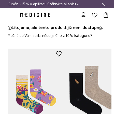
Kupón –15 % v aplikaci. Stáhněte si apku »
Doprava zdarma při nákupu nad 1 200 Kč
Litujeme, ale tento produkt již není dostupný.
Možná se Vám zalíbí něco jiného z téže kategorie?