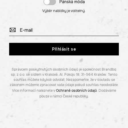
Pánská móda
Výběr nabídky je volitelný.
Přihlásit se
Správcem poskytnutých osobních údajů je společnost Brandbq
sp. z o.o. se sídlem v Krakově, Al. Pokoju 18, 31-564 Kraków. Tento
souhlas můžete kdykoli odvolat. Nezapomeňte, že v souladu se
zákonem můžeme zpracovat vaše údaje pokud souhlas neodvoláte.
Více informací naleznete v
Ochraně osobních údajů
. Dodáváme
pouze v rámci České republiky.