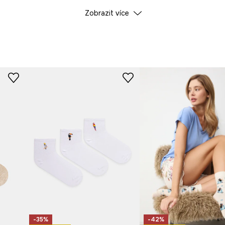
Zobrazit více
ID produktu
RS26
t.
cí a je pohodlným
Výrobce
zvyšuje tak komfort
originalitu každé
-35%
-42%