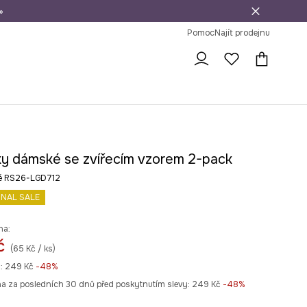
»
dní na vrácení zboží
Pomoc
Najít prodejnu
y dámské se zvířecím vzorem 2-pack
né RS26-LGD712
INAL SALE
na:
č
(65 Kč / ks)
:
249 Kč
-48%
na za posledních 30 dnů před poskytnutím slevy:
249 Kč
 -48%