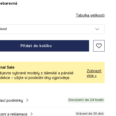
ícebarevná
Tabulka velikosti
likost
Přidat do košíku
inal Sale
Zobrazit
bjevte vybrané modely z dámské a pánské
více »
olekce – užijte si poslední dny výprodeje.
Doručení i do 24 hodin
ací podmínky
Vrácení do 30 dnů
cení a reklamace