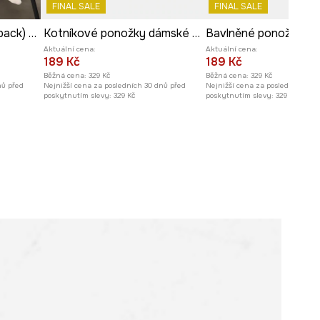
FINAL SALE
FINAL SALE
Bavlněné ponožky (2-pack) dámské se vzorem
Kotníkové ponožky dámské 3-pack
Aktuální cena:
Aktuální cena:
189 Kč
189 Kč
Běžná cena:
329 Kč
Běžná cena:
329 Kč
nů před
Nejnižší cena za posledních 30 dnů před
Nejnižší cena za posledních 30 
poskytnutím slevy:
329 Kč
poskytnutím slevy:
329 Kč