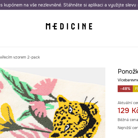
i nákupu nad 1 200 Kč
s kupónem na vše nezlevněné. Stáhněte si aplikaci a využijte slevu 
Odeslání i do 24 hodin
30 
vířecím vzorem 2-pack
Ponožk
Vícebarev
-48%
F
Aktuální ce
129 K
Běžná cena
Nejnižší ce