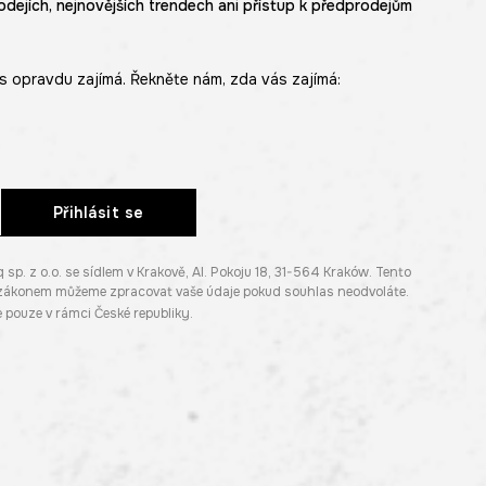
odejích, nejnovějších trendech ani přístup k předprodejům
s opravdu zajímá. Řekněte nám, zda vás zajímá:
Přihlásit se
. z o.o. se sídlem v Krakově, Al. Pokoju 18, 31-564 Kraków. Tento
e zákonem můžeme zpracovat vaše údaje pokud souhlas neodvoláte.
pouze v rámci České republiky.