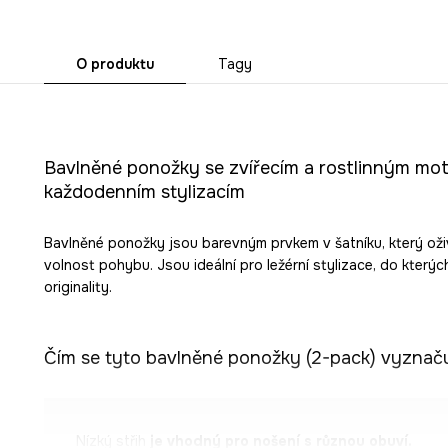
O produktu
Tagy
Bavlněné ponožky se zvířecím a rostlinným moti
každodenním stylizacím
Bavlněné ponožky jsou barevným prvkem v šatníku, který oživ
volnost pohybu. Jsou ideální pro ležérní stylizace, do kter
originality.
Čím se tyto bavlněné ponožky (2-pack) vyznaču
Nízký střih
je vhodný pro nošení s různou obuví.