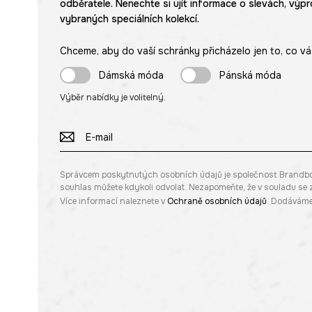
odběratele. Nenechte si ujít informace o slevách, výpr
vybraných speciálních kolekcí.
Chceme, aby do vaší schránky přicházelo jen to, co vá
Dámská móda
Pánská móda
Výběr nabídky je volitelný.
Správcem poskytnutých osobních údajů je společnost Brandbq sp
souhlas můžete kdykoli odvolat. Nezapomeňte, že v souladu s
Více informací naleznete v
Ochraně osobních údajů
. Dodáváme 