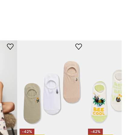
-LGD712-MLA
-42%
-42%