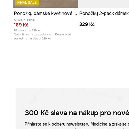
FINAL SALE
Ponožky dámské květinové 2-pack
Aktuální cena:
329 Kč
189 Kč
Běžná cena:
329 Kč
Nejnižší cena za posledních 30 dnů před
poskytnutím slevy:
329 Kč
300 Kč
sleva na nákup pro nové
Přihlaste se k odběru newsletteru Medicine a získejte 