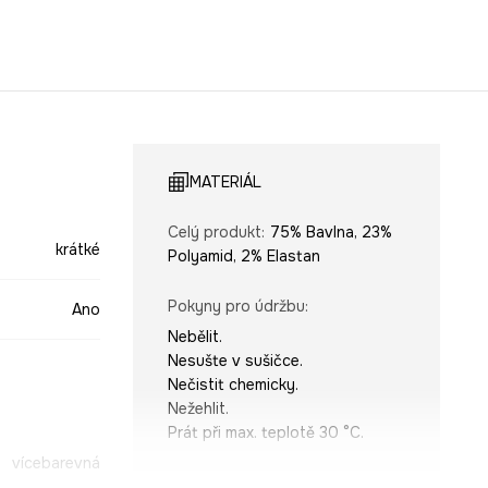
MATERIÁL
Celý produkt
:
75% Bavlna, 23%
krátké
Polyamid, 2% Elastan
Pokyny pro údržbu
:
Ano
Nebělit.
Nesušte v sušičce.
Nečistit chemicky.
Nežehlit.
Prát při max. teplotě 30 °C.
vícebarevná