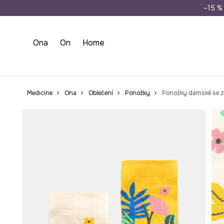
Doprava zdarma př
–15 % 
Ona
On
Home
Medicine
Ona
Oblečení
Ponožky
Ponožky dámské se z