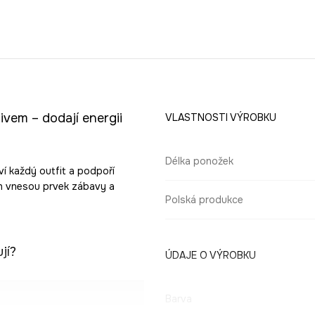
vem – dodají energii
VLASTNOSTI VÝROBKU
Délka ponožek
í každý outfit a podpoří
ých vnesou prvek zábavy a
Polská produkce
jí?
ÚDAJE O VÝROBKU
Barva