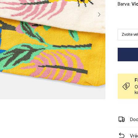
Barva:
v
Zvolte ve
F
O
k
Dod
Vrá