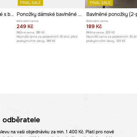
FINAL SALE
FINAL SALE
Ponožky 2-pack dámské s bavlnou se zvířecím vzorem
Ponožky dámské bavlněné 3-pack
Aktuální cena:
Aktuální cena:
249 Kč
189 Kč
Běžná cena:
389 Kč
Běžná cena:
329 Kč
Nejnižší cena za posledních 30 dnů před
Nejnižší cena za posledních 30 d
poskytnutím slevy:
389 Kč
poskytnutím slevy:
329 Kč
 odběratele
slevu na vaši objednávku za min. 1 400 Kč. Platí pro nové