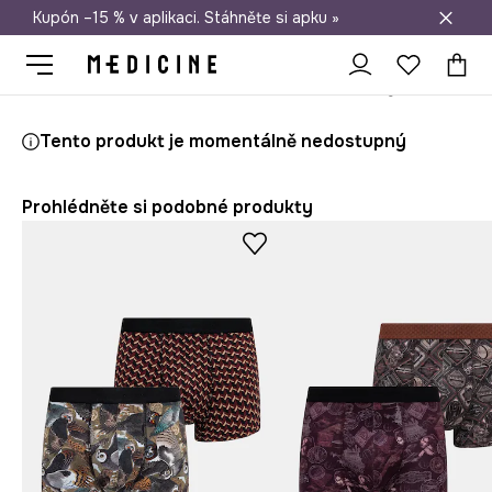
Kupón –15 % v aplikaci. Stáhněte si apku »
Doprava zdarma při nákupu nad 1 200 Kč
Medicine
On
Oblečení
Spodní prádlo
Boxerky
Tento produkt je momentálně nedostupný
Prohlédněte si podobné produkty