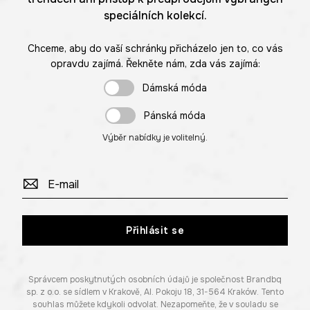
speciálních kolekcí.
Chceme, aby do vaší schránky přicházelo jen to, co vás
opravdu zajímá. Řekněte nám, zda vás zajímá:
Dámská móda
Pánská móda
Výběr nabídky je volitelný.
Přihlásit se
Správcem poskytnutých osobních údajů je společnost Brandbq
sp. z o.o. se sídlem v Krakově, Al. Pokoju 18, 31-564 Kraków. Tento
souhlas můžete kdykoli odvolat. Nezapomeňte, že v souladu se