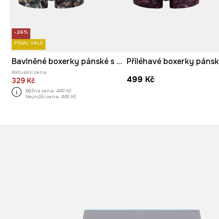
-26%
FINAL SALE
Bavlněné boxerky pánské s elastanem a vzorem (2-pack)
Aktuální cena:
499 Kč
329 Kč
Běžná cena:
449 Kč
Nejnižší cena:
449 Kč