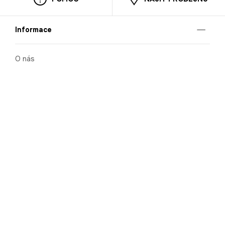
Informace
O nás
Mobilní aplikace
Podmínky pro prezentaci zboží
Blog
Kontakt
Bezpečnost
Cooperation
Nahlašování porušení (whistleblowing)
Kariéra