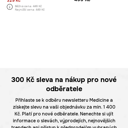
329 Kč
Běžná cena:
449 Kč
Nejnižší cena:
449 Kč
300 Kč
sleva na nákup pro nové
odběratele
Přihlaste se k odběru newsletteru Medicine a
získejte slevu na vaši objednávku za min. 1 400
Kč. Platí pro nové odběratele. Nenechte si ujít
informace o slevách, výprodejích, nejnovějších
trendech ani přístup k předprodejům vybraných