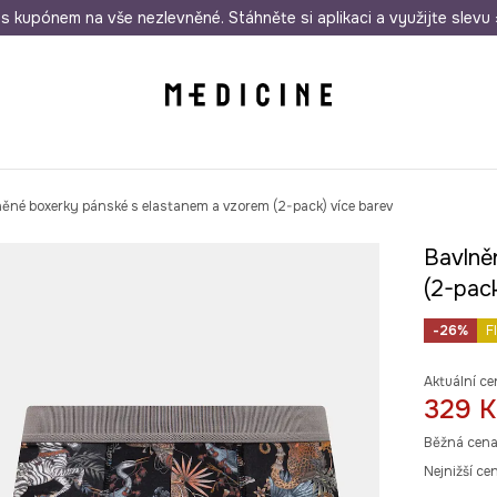
i nákupu nad 1 200 Kč
s kupónem na vše nezlevněné. Stáhněte si aplikaci a využijte slevu 
Odeslání i do 24 hodin
30 
ěné boxerky pánské s elastanem a vzorem (2-pack) více barev
Bavlně
(2-pack
-26%
F
Aktuální ce
329 K
Běžná cena
Nejnižší ce