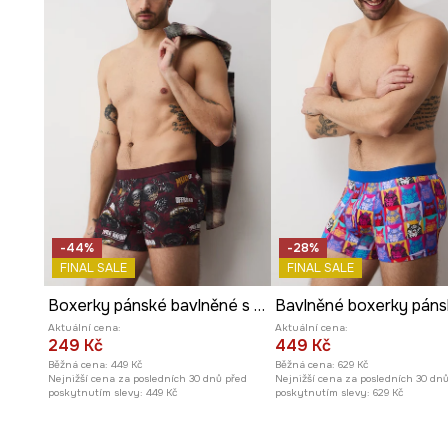
-44%
-28%
FINAL SALE
FINAL SALE
Boxerky pánské bavlněné s elastanem 2-pack
Aktuální cena:
Aktuální cena:
249 Kč
449 Kč
Běžná cena:
449 Kč
Běžná cena:
629 Kč
Nejnižší cena za posledních 30 dnů před
Nejnižší cena za posledních 30 dn
poskytnutím slevy:
449 Kč
poskytnutím slevy:
629 Kč