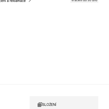
Vrácení do 30 dnů
cení a reklamace
SLOŽENÍ