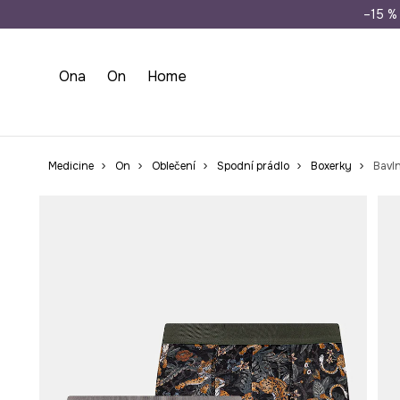
Doprava zdarma př
–15 % 
Ona
On
Home
Medicine
On
Oblečení
Spodní prádlo
Boxerky
Bavln