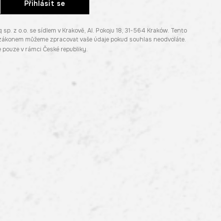
Přihlásit se
. z o.o. se sídlem v Krakově, Al. Pokoju 18, 31-564 Kraków. Tento
e zákonem můžeme zpracovat vaše údaje pokud souhlas neodvoláte.
pouze v rámci České republiky.