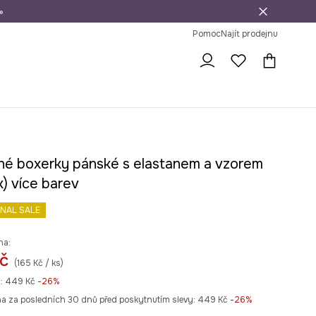
»
dní na vrácení zboží
Pomoc
Najít prodejnu
né boxerky pánské s elastanem a vzorem
) více barev
INAL SALE
na:
č
(165 Kč / ks)
:
449 Kč
-26%
na za posledních 30 dnů před poskytnutím slevy:
449 Kč
 -26%