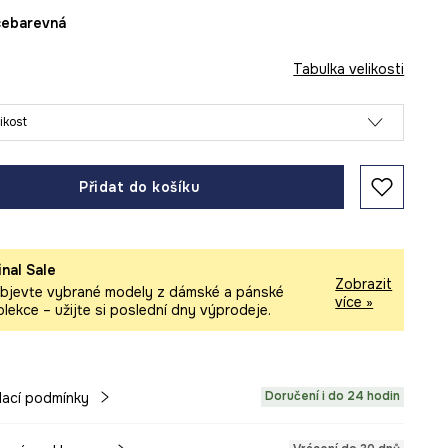
ícebarevná
Tabulka velikosti
likost
Přidat do košíku
inal Sale
Zobrazit
bjevte vybrané modely z dámské a pánské
více »
olekce – užijte si poslední dny výprodeje.
Doručení i do 24 hodin
ací podmínky