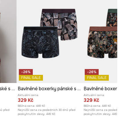
-26%
-26%
FINAL SALE
FINAL SALE
Bavlněné boxerky pánské s elastanem a vzorem (2-pack)
Bavlněné boxerky pánské s elastanem a vzorem (2-pack)
Aktuální cena:
Aktuální cena:
329 Kč
329 Kč
Běžná cena:
449 Kč
Běžná cena:
449 Kč
nů před
Nejnižší cena za posledních 30 dnů před
Nejnižší cena za posledních 30 
poskytnutím slevy:
449 Kč
poskytnutím slevy:
449 Kč