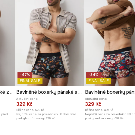
-47%
-34%
FINAL SALE
FINAL SALE
Bavlněné boxerky pánské z Kočičí kolekce (2-pack)
Bavlněné boxerky pánské s elastanem z Kočičí kolekce (2-pack)
Aktuální cena:
Aktuální cena:
329 Kč
329 Kč
Běžná cena:
629 Kč
Běžná cena:
499 Kč
ů před
Nejnižší cena za posledních 30 dnů před
Nejnižší cena za posledních 30 d
poskytnutím slevy:
629 Kč
poskytnutím slevy:
499 Kč