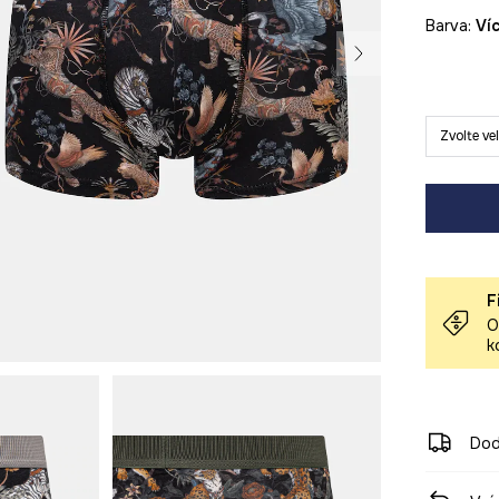
Barva:
v
Zvolte ve
F
O
k
Dod