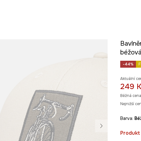
Bavlně
béžová
-44%
F
Aktuální ce
249 
Běžná cena
Nejnižší ce
Barva:
b
Produkt