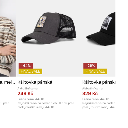
-44%
-26%
FINAL SALE
FINAL SALE
Pánská vlněná kšiltovka, melanž
Kšiltovka pánská
Aktuální cena:
Aktuální cena:
249 Kč
329 Kč
Běžná cena:
449 Kč
Běžná cena:
449 Kč
nů před
Nejnižší cena za posledních 30 dnů před
Nejnižší cena za posledních 30 
poskytnutím slevy:
449 Kč
poskytnutím slevy:
449 Kč