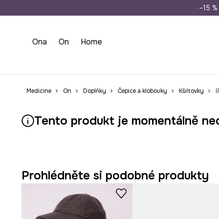
Doprava zdarma př
–15 % 
Ona
On
Home
Medicine
On
Doplňky
Čepice a klobouky
Kšiltovky
B
Tento produkt je momentálně ne
Prohlédněte si podobné produkty