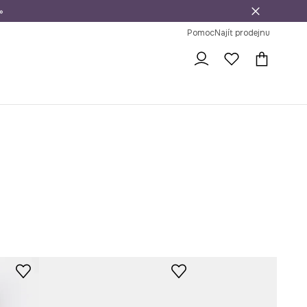
»
dní na vrácení zboží
Pomoc
Najít prodejnu