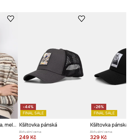
-44%
-26%
FINAL SALE
FINAL SALE
Pánská vlněná kšiltovka, melanž
Kšiltovka pánská
Aktuální cena:
Aktuální cena:
249 Kč
329 Kč