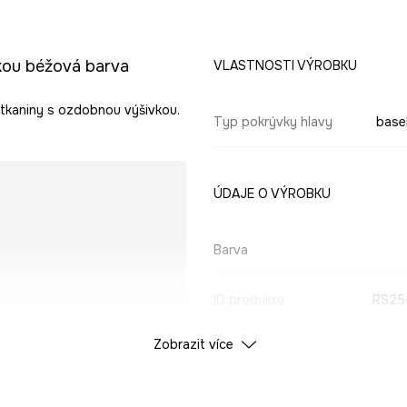
kou béžová barva
VLASTNOSTI VÝROBKU
 tkaniny s ozdobnou výšivkou.
Typ pokrývky hlavy
base
ÚDAJE O VÝROBKU
.
Barva
ID produktu
RS25
Zobrazit více