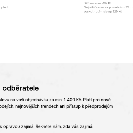
Běžná cena:
499 Kč
ů před
Nejnižší cena za posledních 30 d
poskytnutím slevy:
329 Kč
 odběratele
slevu na vaši objednávku za min. 1 400 Kč. Platí pro nové
odejích, nejnovějších trendech ani přístup k předprodejům
s opravdu zajímá. Řekněte nám, zda vás zajímá: