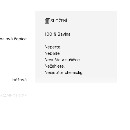
SLOŽENÍ
100 % Bavlna
balová čepice
Neperte.
Nebělte.
Nesušte v sušičce.
Nežehlete.
Nečistěte chemicky.
béžová
-CAM501-02X