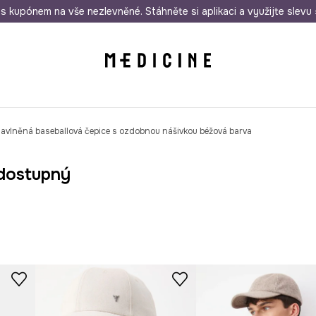
i nákupu nad 1 200 Kč
s kupónem na vše nezlevněné. Stáhněte si aplikaci a využijte slevu 
Odeslání i do 24 hodin
30 
avlněná baseballová čepice s ozdobnou nášivkou béžová barva
dostupný