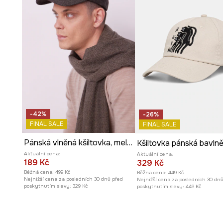
-42%
-26%
FINAL SALE
FINAL SALE
Pánská vlněná kšiltovka, melanž
Aktuální cena:
Aktuální cena:
189 Kč
329 Kč
Běžná cena:
499 Kč
Běžná cena:
449 Kč
Nejnižší cena za posledních 30 dnů před
Nejnižší cena za posledních 30 dn
poskytnutím slevy:
329 Kč
poskytnutím slevy:
449 Kč