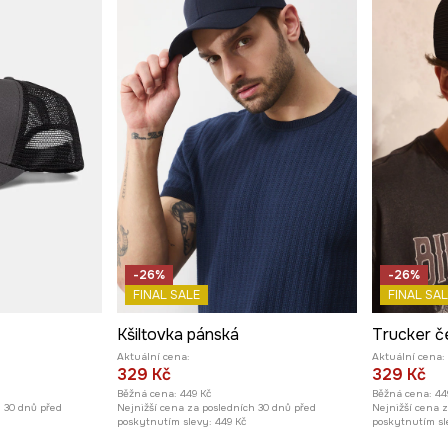
-26%
-26%
FINAL SALE
FINAL SAL
Kšiltovka pánská
Trucker č
Aktuální cena:
Aktuální cena:
329 Kč
329 Kč
Běžná cena:
449 Kč
Běžná cena:
44
h 30 dnů před
Nejnižší cena za posledních 30 dnů před
Nejnižší cena 
poskytnutím slevy:
449 Kč
poskytnutím sl