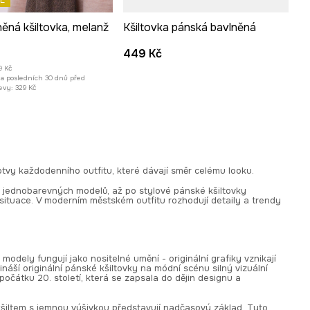
ěná kšiltovka, melanž
Kšiltovka pánská bavlněná
449 Kč
9 Kč
za posledních 30 dnů před
evy:
329 Kč
otvy každodenního outfitu, které dávají směr celému looku.
, jednobarevných modelů, až po stylové pánské kšiltovky
 situace. V moderním městském outfitu rozhodují detaily a trendy
dely fungují jako nositelné umění - originální grafiky vznikají
ináší originální pánské kšiltovky na módní scénu silný vizuální
 počátku 20. století, která se zapsala do dějin designu a
 kšiltem s jemnou výšivkou představují nadčasový základ. Tyto