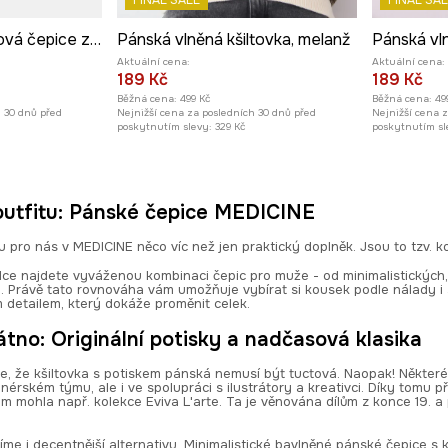
FINAL SALE
Pánská vln
Bavlněná baseballová čepice ze speciální kolekce Eviva L'arte černá barva
Pánská vlněná kšiltovka, melanž
Aktuální cena:
Aktuální cena:
189 Kč
189 Kč
Běžná cena:
49
Běžná cena:
499 Kč
Nejnižší cena 
h 30 dnů před
Nejnižší cena za posledních 30 dnů před
poskytnutím sl
poskytnutím slevy:
329 Kč
utfitu: Pánské čepice MEDICINE
u pro nás v MEDICINE něco víc než jen praktický doplněk. Jsou to tzv. k
ídce najdete vyváženou kombinaci čepic pro muže - od minimalistických
u. Právě tato rovnováha vám umožňuje vybírat si kousek podle nálady i
ím detailem, který dokáže proměnit celek.
tno: Originální potisky a nadčasová klasika
, že kšiltovka s potiskem pánská nemusí být tuctová. Naopak! Některé mo
érském týmu, ale i ve spolupráci s ilustrátory a kreativci. Díky tomu př
vám mohla např. kolekce Eviva L'arte. Ta je věnována dílům z konce 19. a
íme i decentnější alternativu. Minimalistické bavlněné pánské čepice s