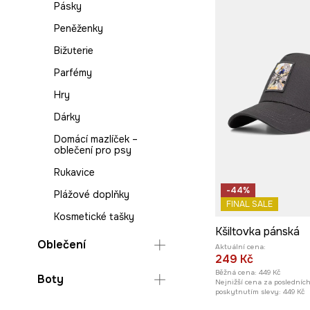
Pásky
Peněženky
Bižuterie
Parfémy
Hry
Dárky
Domácí mazlíček –
oblečení pro psy
Rukavice
-44%
Plážové doplňky
FINAL SALE
Kosmetické tašky
Kšiltovka pánská
Oblečení
Aktuální cena:
249 Kč
Bundy a kabáty
Běžná cena:
449 Kč
Boty
Nejnižší cena za posledníc
poskytnutím slevy:
449 Kč
Džíny
Sandály a pantofle