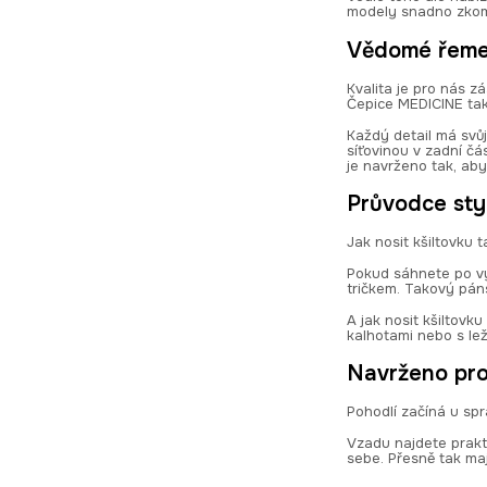
modely snadno zkomb
Vědomé řemes
Kvalita je pro nás z
Čepice MEDICINE tak 
Každý detail má svůj 
síťovinou v zadní čá
je navrženo tak, aby
Průvodce sty
Jak nosit kšiltovku
Pokud sáhnete po vý
tričkem. Takový páns
A jak nosit kšiltovku
kalhotami nebo s le
Navrženo pro
Pohodlí začíná u spr
Vzadu najdete prakt
sebe. Přesně tak ma