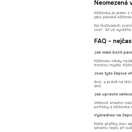
Neomezená vy
Kšiltovka je jeden z
jako pánská kšiltovka
Na festivalech ocení
cool“. Ať už vyrážít
FAQ – nejčas
Jak mám čistit pán
Kšiltovku nikdy ned
trochou mýdla. Kšil
Jsou tyto čepice v
Ano, a právě na léto
dnů.
Jak upravím veliko
Velikost snadno nast
potřeby a kšiltovka 
Vyblednou na čepic
Naše grafiky jsou ap
silnému teplu při su