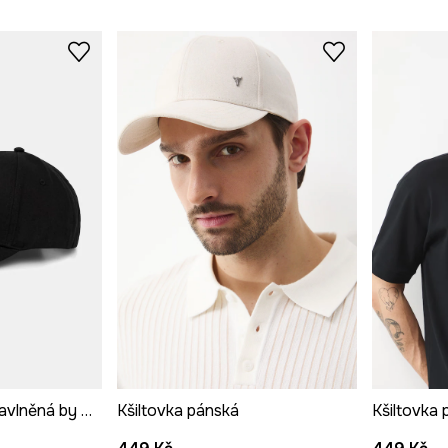
Kšiltovka pánská bavlněná by Aleksandra Czarny, Graphics Series
Kšiltovka pánská
Kšiltovka 