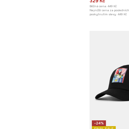
329 Kč
Běžná cena:
449 Kč
Nejnižší cena za posledníc
poskytnutím slevy:
449 Kč
-24%