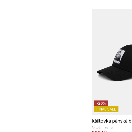
Kalhoty
Mokasíny a polobotky
Košile
Lifestyle a tenisky
Mikiny
Vysoké boty
Plážové oblečení
Papuče
Polo
Ponožky
Pyžama
Saka a vesty
Spodní prádlo
Svetry
Šortky
-26%
Trička
FINAL SALE
Košile na svatbu
Aktuální cena: