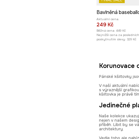
FINAL SALE
Aktuální cena:
249 Kč
Běžná cena:
449 Kč
Nejnižší cena za posledníc
poskytnutím slevy:
329 Kč
Korunovace o
Pánské kšiltovky jso
V naší aktuální nab
s výraznější grafiko
kšiltovka je právě t
Jedinečné plá
Naše kolekce ukazuje
nejen v našem design
příběh. Líbit by se 
architektury.
Vedle toho ale nabíz