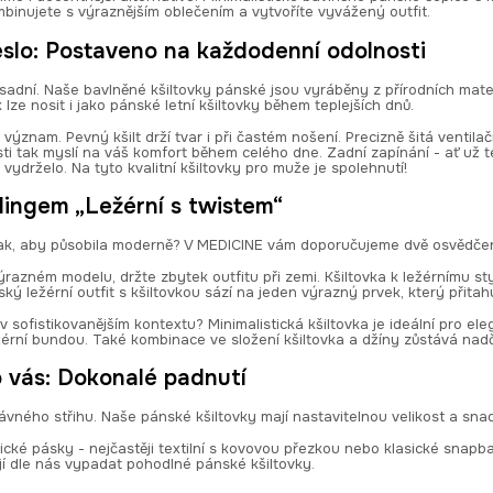
inujete s výraznějším oblečením a vytvoříte vyvážený outfit.
lo: Postaveno na každodenní odolnosti
ásadní. Naše bavlněné kšiltovky pánské jsou vyráběny z přírodních mater
lze nosit i jako pánské letní kšiltovky během teplejších dnů.
význam. Pevný kšilt drží tvar i při častém nošení. Precizně šitá ventila
sti tak myslí na váš komfort během celého dne. Zadní zapínání - ať už 
 vydrželo. Na tyto kvalitní kšiltovky pro muže je spolehnutí!
lingem „Ležérní s twistem“
 tak, aby působila moderně? V MEDICINE vám doporučujeme dvě osvědče
razném modelu, držte zbytek outfitu při zemi. Kšiltovka k ležérnímu s
ký ležérní outfit s kšiltovkou sází na jeden výrazný prvek, který přitah
 v sofistikovanějším kontextu? Minimalistická kšiltovka je ideální pro ele
žérní bundou. Také kombinace ve složení kšiltovka a džíny zůstává nad
 vás: Dokonalé padnutí
ávného střihu. Naše pánské kšiltovky mají nastavitelnou velikost a sn
ické pásky - nejčastěji textilní s kovovou přezkou nebo klasické snapb
jí dle nás vypadat pohodlné pánské kšiltovky.