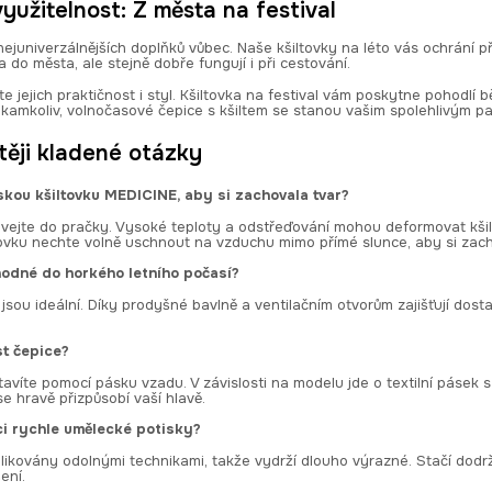
užitelnost: Z města na festival
 nejuniverzálnějších doplňků vůbec. Naše kšiltovky na léto vás ochrání
 do města, ale stejně dobře fungují i při cestování.
te jejich praktičnost i styl. Kšiltovka na festival vám poskytne pohodlí
e kamkoliv, volnočasové čepice s kšiltem se stanou vašim spolehlivým p
těji kladené otázky
skou kšiltovku MEDICINE, aby si zachovala tvar?
ávejte do pračky. Vysoké teploty a odstřeďování mohou deformovat kši
tovku nechte volně uschnout na vzduchu mimo přímé slunce, aby si zach
hodné do horkého letního počasí?
 jsou ideální. Díky prodyšné bavlně a ventilačním otvorům zajišťují do
st čepice?
avíte pomocí pásku vzadu. V závislosti na modelu jde o textilní pásek
se hravě přizpůsobí vaší hlavě.
i rychle umělecké potisky?
likovány odolnými technikami, takže vydrží dlouho výrazné. Stačí dodr
šení.