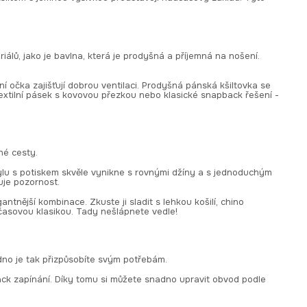
iálů, jako je bavlna, která je prodyšná a příjemná na nošení.
ční očka zajišťují dobrou ventilaci. Prodyšná pánská kšiltovka se
textilní pásek s kovovou přezkou nebo klasické snapback řešení -
né cesty.
tylu s potiskem skvěle vynikne s rovnými džíny a s jednoduchým
uje pozornost.
gantnější kombinace. Zkuste ji sladit s lehkou košilí, chino
časovou klasikou. Tady nešlápnete vedle!
adno je tak přizpůsobíte svým potřebám.
ack zapínání. Díky tomu si můžete snadno upravit obvod podle