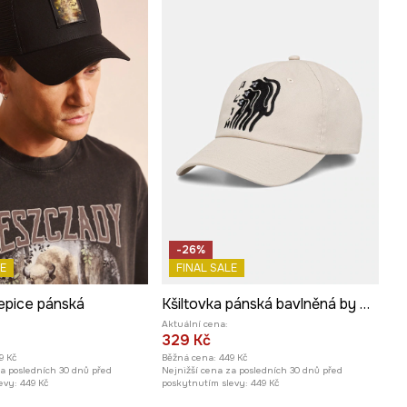
-26%
E
FINAL SALE
epice pánská
Kšiltovka pánská bavlněná by Aga Serwicka, Graphics Series
Aktuální cena:
329 Kč
9 Kč
Běžná cena:
449 Kč
za posledních 30 dnů před
Nejnižší cena za posledních 30 dnů před
evy:
449 Kč
poskytnutím slevy:
449 Kč