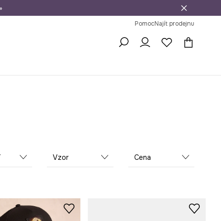
»
dní na vrácení zboží
Pomoc
Najít prodejnu
í
Vzor
Cena