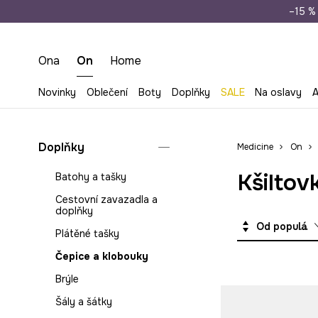
Doprava zdarma př
–15 % 
Ona
On
Home
Novinky
Oblečení
Boty
Doplňky
SALE
Na oslavy
A
Doplňky
Medicine
On
Kšiltov
Batohy a tašky
Cestovní zavazadla a
doplňky
Od populárních
Plátěné tašky
Čepice a klobouky
Brýle
Šály a šátky