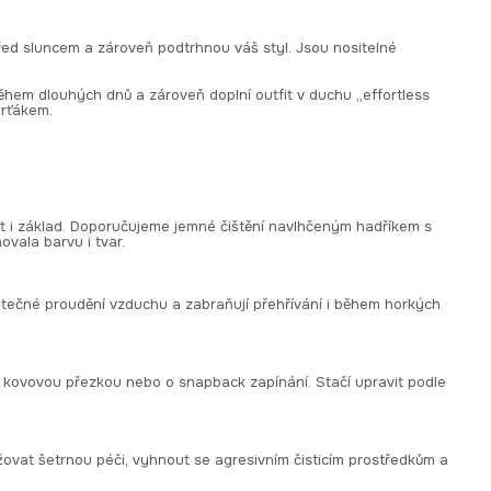
 před sluncem a zároveň podtrhnou váš styl. Jsou nositelné
 během dlouhých dnů a zároveň doplní outfit v duchu „effortless
arťákem.
lt i základ. Doporučujeme jemné čištění navlhčeným hadříkem s
ovala barvu i tvar.
statečné proudění vzduchu a zabraňují přehřívání i během horkých
 s kovovou přezkou nebo o snapback zapínání. Stačí upravit podle
žovat šetrnou péči, vyhnout se agresivním čisticím prostředkům a