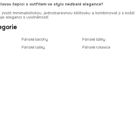
lovou čepici s outfitem ve stylu nedbalé elegance?
zvolit minimalistickou, jednobarevnou kšiltovku a kombinovat ji s košil
uje eleganci s uvolněností.
egorie
Pánské batohy
Pánské šátky
Pánské tašky
Pánské rukavice