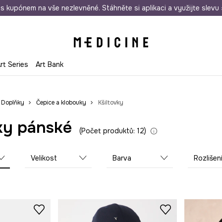
i nákupu nad 1 200 Kč
s kupónem na vše nezlevněné. Stáhněte si aplikaci a využijte slevu 
Odeslání i do 24 hodin
30 
rt Series
Art Bank
Doplňky
Čepice a klobouky
Kšiltovky
ky pánské
Počet produktů: 12
Velikost
Barva
Rozlišen