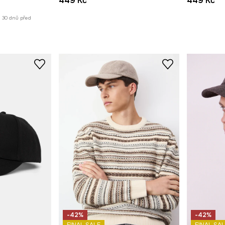
449 Kč
449 Kč
h 30 dnů před
-42%
-42%
FINAL SAL