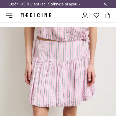
Kupón –15 % v aplikaci. Stáhněte si apku »
Doprava zdarma při nákupu nad 1 200 Kč
Medicine
Balonová sukně s viskózou pruhovaná