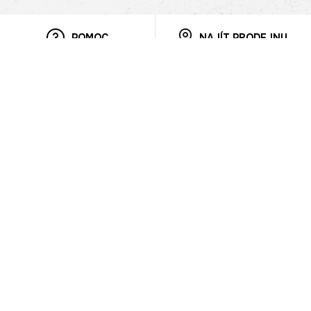
POMOC
NAJÍT PRODEJNU
Informace
O nás
Mobilní aplikace
Podmínky pro prezentaci zboží
Blog
Kontakt
Bezpečnost
Cooperation
Nahlašování porušení (whistleblowing)