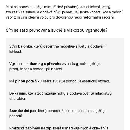
Mini balonová sukně je mimořádně půvabný kus oblečení, který
zdůrazňuje siluetu a dodává dívčí půvab. Její lehká konstrukce a módní
vzor z ní činí ideální volbu pro dovolenou nebo neformální setkání.
Čím se tato pruhovaná sukně s viskózou vyznačuje?
Střih
balonka
, který decentně modeluje siluetu a dodává jí
lehkost.
Vyrobena z
tkaniny s převahou viskózy
, což zajišťuje
prodyšnost a pohodlí při nošení.
Má
plnou podšívku
, která zvyšuje pohodlí a estetický vzhled.
Délka
mini
, která zdůrazňuje nohy a dodává outfitu mladistvý
charakter.
Standardní pas
, který pohodlně sedí na bocích a zajišťuje
pohodlí.
Praktické
zapínání na zip
, které usnadňuje rychlé oblékání a