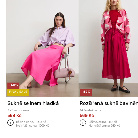
-48%
FINAL SALE
-42%
Sukně se lnem hladká
Rozšířená sukně bavlně
Aktuální cena:
Aktuální cena:
569 Kč
569 Kč
Běžná cena:
1099 Kč
Běžná cena:
989 Kč
Nejnižší cena:
1099 Kč
Nejnižší cena:
989 Kč