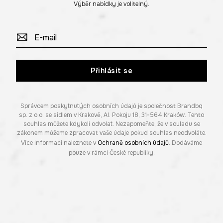
Výběr nabídky je volitelný.
Přihlásit se
Správcem poskytnutých osobních údajů je společnost Brandbq
sp. z o.o. se sídlem v Krakově, Al. Pokoju 18, 31-564 Kraków. Tento
souhlas můžete kdykoli odvolat. Nezapomeňte, že v souladu se
zákonem můžeme zpracovat vaše údaje pokud souhlas neodvoláte.
Více informací naleznete v
Ochraně osobních údajů
. Dodáváme
pouze v rámci České republiky.