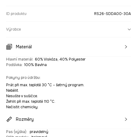
ID produktu
RS26-SDDA00-30A
Výrobce
Materiál
Hlavní materiál
:
60% Viskóza, 40% Polyester
Podšívka
:
100% Bavlna
Pokyny pro údržbu
:
Prát při max. teplotě 30 °C – šetrný program.
Nebělit.
Nesušte v sušičce.
Žehlit při max. teplotě 110 °C.
Nečistit chemicky.
Rozměry
Pas (výška)
:
pravidelný