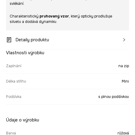
svlékání.
Charakteristický
pruhovaný vzor
, který opticky prodlužuje
siluetu a dodává dynamiku.
Detaily produktu
Vlastnosti výrobku
Zapínání
na zip
Délka střihu
Mini
Podšívka
s plnou podšívkou
Údaje o výrobku
Barva
růžová