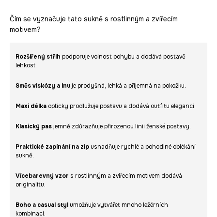
Čím se vyznačuje tato sukně s rostlinným a zvířecím
motivem?
Rozšířený střih
podporuje volnost pohybu a dodává postavě
lehkost.
Směs viskózy a lnu
je prodyšná, lehká a příjemná na pokožku.
Maxi délka
opticky prodlužuje postavu a dodává outfitu eleganci.
Klasický pas
jemně zdůrazňuje přirozenou linii ženské postavy.
Praktické zapínání na zip
usnadňuje rychlé a pohodlné oblékání
sukně.
Vícebarevný vzor
s rostlinným a zvířecím motivem dodává
originalitu.
Boho a casual styl
umožňuje vytvářet mnoho ležérních
kombinací.