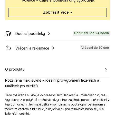
kolekce – užijte si poslední dny výprodeje.
Zobrazit více »
Doručení i do 24 hodin
Dodací podmínky
Vrácení do 30 dnů
Vrácení a reklamace
O produktu
Rozšířená maxi sukně – ideální pro vytváření ležérních a
uměleckých outfitů
Tato rozšířená sukně je kvintesencí letní lehkosti a uměleckého výrazu.
Vyrobena z prodyšné směsi viskózy a lnu, zajišťuje pohodlí při nošení v
teplých dnech. Její maxi délka v kombinaci s poutavým rostlinným a
zvířecím vzorem z ní činí vynikající volbu pro milovnice boho stylu a
ležérních outfitů.