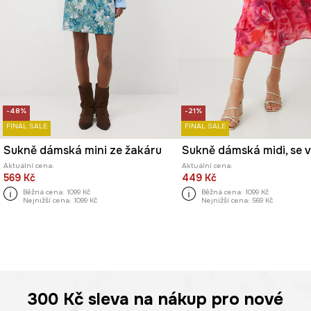
-48%
-21%
FINAL SALE
FINAL SALE
Sukně dámská mini ze žakáru
Sukně dámská midi, se 
Aktuální cena:
Aktuální cena:
569 Kč
449 Kč
Běžná cena:
1099 Kč
Běžná cena:
1099 Kč
Nejnižší cena:
1099 Kč
Nejnižší cena:
569 Kč
300 Kč
sleva na nákup pro nové