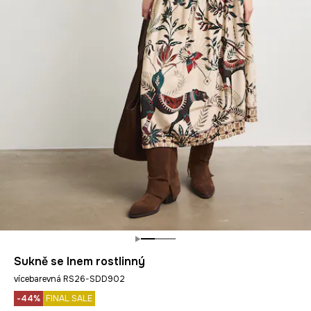
Sukně se lnem rostlinný
vícebarevná RS26-SDD902
-44%
FINAL SALE