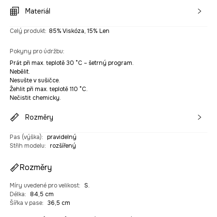
Materiál
Celý produkt
:
85% Viskóza, 15% Len
Pokyny pro údržbu
:
Prát při max. teplotě 30 °C – šetrný program.
Nebělit.
Nesušte v sušičce.
Žehlit při max. teplotě 110 °C.
Nečistit chemicky.
Rozměry
Pas (výška)
:
pravidelný
Střih modelu
:
rozšířený
Rozměry
Míry uvedené pro velikost
:
S.
Délka
:
84,5 cm
Šířka v pase
:
36,5 cm