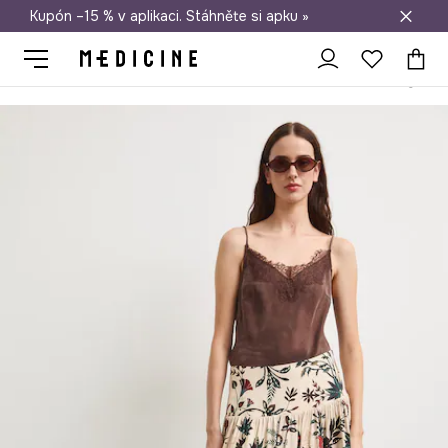
Kupón –15 % v aplikaci. Stáhněte si apku »
Doprava zdarma při nákupu nad 1 200 Kč
Medicine
Ona
Oblečení
Sukně
Sukně se lnem rostlinný