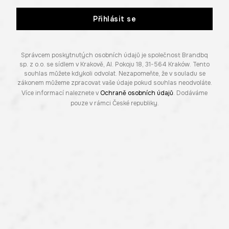
Přihlásit se
Správcem poskytnutých osobních údajů je společnost Brandbq
sp. z o.o. se sídlem v Krakově, Al. Pokoju 18, 31-564 Kraków. Tento
souhlas můžete kdykoli odvolat. Nezapomeňte, že v souladu se
zákonem můžeme zpracovat vaše údaje pokud souhlas neodvoláte.
Více informací naleznete v
Ochraně osobních údajů
. Dodáváme
pouze v rámci České republiky.