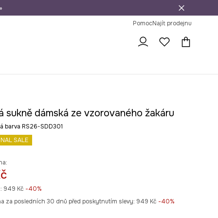
»
dní na vrácení zboží
Pomoc
Najít prodejnu
á sukně dámská ze vzorovaného žakáru
á barva RS26-SDD301
INAL SALE
na:
Kč
:
949 Kč
-40%
na za posledních 30 dnů před poskytnutím slevy:
949 Kč
 -40%