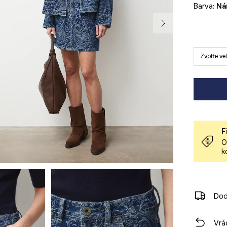
Barva:
n
Zvolte ve
F
O
k
Dod
Vrá