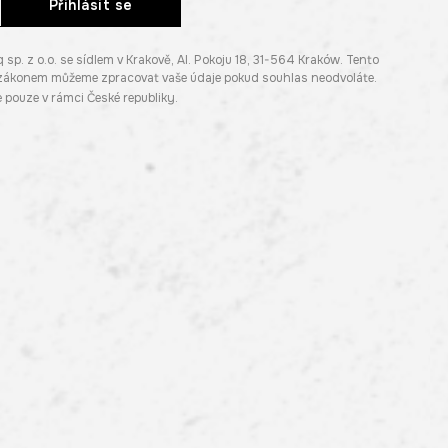
Přihlásit se
. z o.o. se sídlem v Krakově, Al. Pokoju 18, 31-564 Kraków. Tento
e zákonem můžeme zpracovat vaše údaje pokud souhlas neodvoláte.
pouze v rámci České republiky.