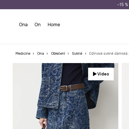
Doprava zdarma př
–15 % 
Ona
On
Home
Medicine
Ona
Oblečení
Sukně
Džínová sukně dámská 
Video