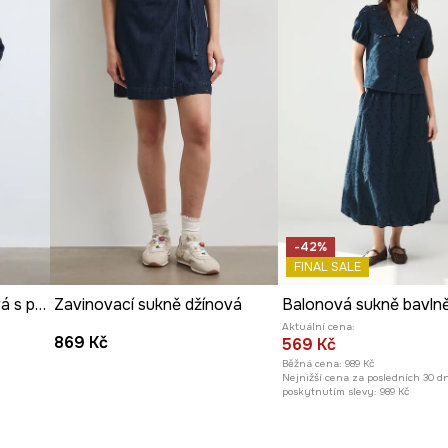
Výrobce
-42%
FINAL SALE
Rozšířená sukně džínová s páskem
Zavinovací sukně džínová
Balonová sukně bavln
Aktuální cena:
869 Kč
569 Kč
Běžná cena:
989 Kč
Nejnižší cena za posledních 30 d
poskytnutím slevy:
989 Kč