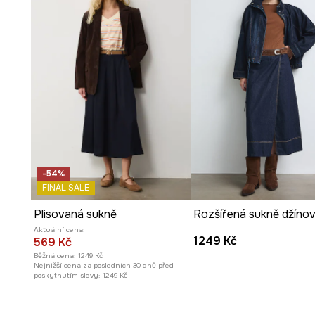
-54%
FINAL SALE
Plisovaná sukně
Aktuální cena:
1249 Kč
569 Kč
Běžná cena:
1249 Kč
Nejnižší cena za posledních 30 dnů před
poskytnutím slevy:
1249 Kč