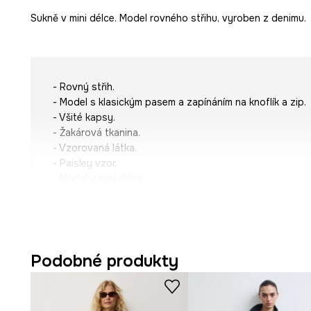
Sukně v mini délce. Model rovného střihu, vyroben z denimu.
- Rovný střih.
- Model s klasickým pasem a zapínáním na knoflík a zip.
- Všité kapsy.
- Žakárová tkanina.
- Vzorovaná látka.
- Paisley vzor.
- Model v mini délce.
- Šířka v pase: 36,5 cm.
- Délka: 43 cm.
- Rozměry pro velikost: S.
Podobné produkty