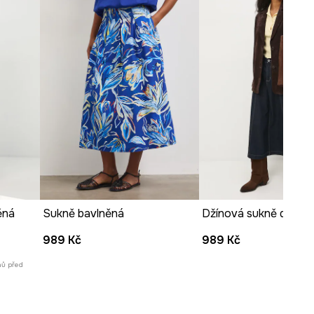
Modelka na fotografii je vysoká
178 cm a má na sebe velikost S
Prohlédněte si rozměry
produktu
ěná
Sukně bavlněná
989 Kč
989 Kč
nů před