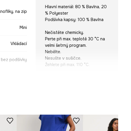
Hlavní materiál: 80 % Bavlna, 20
noflíky, na zip
% Polyester
Podšívka kapsy: 100 % Bavlna
Mini
Nečistěte chemicky.
Perte při max. teplotě 30 °C na
Vkládací
velmi šetrný program.
Nebělte.
Nesušte v sušičce.
bez podšívky
Žehlete při max. 110 °C.
STŘIH
Střih modelu
:
rovný
mořnická modř
-SDD301-59J
ROZMĚRY