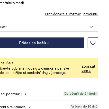
ámořnická modř
Prohlédněte si rozměry produktu
likost
Přidat do košíku
inal Sale
Zobrazit
bjevte vybrané modely z dámské a pánské
více »
olekce – užijte si poslední dny výprodeje.
Doručení i do 24 hodin
ací podmínky
Vrácení do 30 dnů
cení a reklamace