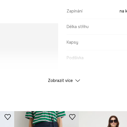
Zapínání
na k
Délka střihu
Kapsy
Podšívka
ÚDAJE O VÝROBKU
Zobrazit více
Barva
ná
ID produktu
RS26