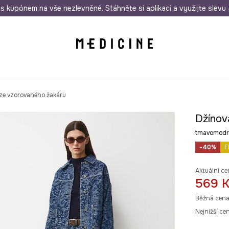
i nákupu nad 1 200 Kč
s kupónem na vše nezlevněné. Stáhněte si aplikaci a využijte slevu 
Odeslání i do 24 hodin
30 
ze vzorovaného žakáru
Džínov
tmavomodr
-40%
F
Aktuální ce
569 
Běžná cena
Nejnižší ce