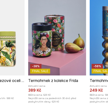
-38%
-56%
FINAL SALE
FINAL SAL
Hrnek termo z nerezové oceli 480 ml
Termohrnek z kolekce Frida
Aktuální cena:
Aktuální cena:
389 Kč
249 Kč
Běžná cena:
629 Kč
Běžná cena:
56
 trh:
569 Kč
Nejnižší cena za posledních 30 dnů před
Nejnižší cena 
poskytnutím slevy:
629 Kč
poskytnutím sl