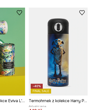
-40%
FINAL SALE
Termohrnek z kolekce Eviva L'arte, 480 ml
Termohrnek z kolekce Harry Potter
Aktuální cena: