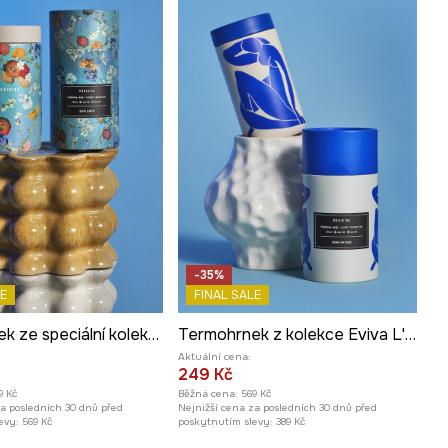
-35%
E
FINAL SALE
Termohrnek ze speciální kolekce Eviva L'arte
Termohrnek z kolekce Eviva L'arte, 480 ml
Aktuální cena:
249 Kč
9 Kč
Běžná cena:
569 Kč
za posledních 30 dnů před
Nejnižší cena za posledních 30 dnů před
evy:
569 Kč
poskytnutím slevy:
389 Kč