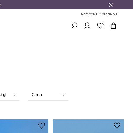
»
dní na vrácení zboží
Pomoc
Najít prodejnu
styl
Cena