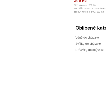
249 Kč
Běžná cena:
569 Kč
Nejnižší cena za posledníc
poskytnutím slevy:
389 Kč
Oblíbené kat
Vůně do obýváku
Svíčky do obýváku
Difuzéry do obýváku