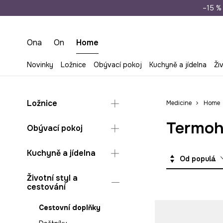
Doprava zdarma př
–15 % 
Ona
On
Home
Novinky
Ložnice
Obývací pokoj
Kuchyně a jídelna
Ži
Ložnice
Medicine
Home
Termoh
Deky a plédy do ložnice
Obývací pokoj
Ložní povlečení
Dekorace
Kuchyně a jídelna
Polštáře a povlaky do
Od populárních
ložnice
Deky a plédy do
obýváku
Hrnky a šálky
Životní styl a
Šperkovnice a
cestování
organizéry na šperky
Organizéry na šperky
Jídelní servis
Polštáře a povlaky do
Příslušenství
Cestovní doplňky
obýváku
Skladování v kuchyni