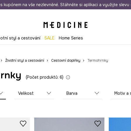
i nákupu nad 1 200 Kč
s kupónem na vše nezlevněné. Stáhněte si aplikaci a využijte slevu 
Odeslání i do 24 hodin
30 
votní styl a cestování
SALE
Home Series
Životní styl a cestování
Cestovní doplňky
Termohrnky
rnky
Počet produktů: 6
Velikost
Barva
Motiv a 