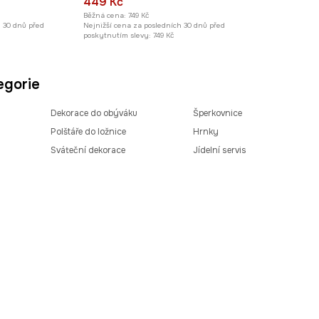
449 Kč
Běžná cena:
749 Kč
h 30 dnů před
Nejnižší cena za posledních 30 dnů před
poskytnutím slevy:
749 Kč
egorie
Dekorace do obýváku
Šperkovnice
Polštáře do ložnice
Hrnky
Sváteční dekorace
Jídelní servis