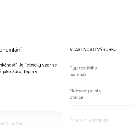
achumlání
VLASTNOSTI VÝROBKU
kčností. Její etnický vzor se
Typ textilního
 jako zdroj tepla v
materiálu
Možnost praní v
pračce
ÚDAJE O VÝROBKU
i třásněmi.