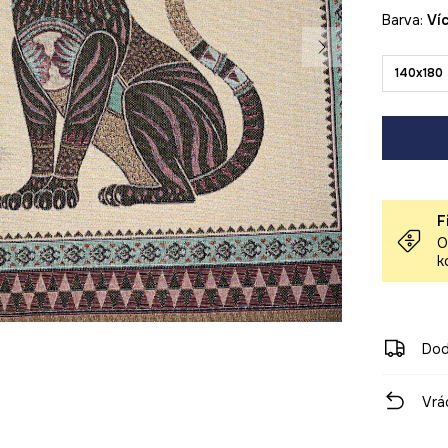
Barva:
v
140x180
F
O
k
Dod
Vrá