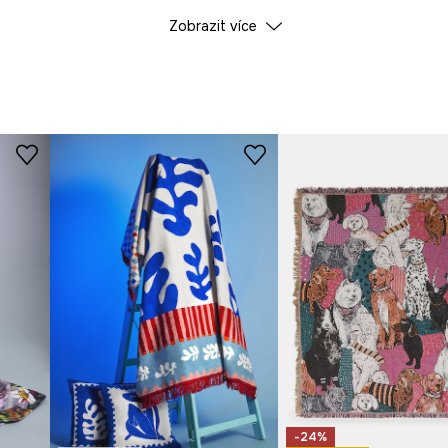
Barva
Zobrazit více
ložnici, dodává
ID produktu
RS26
čistotě.
Výrobce
-24%