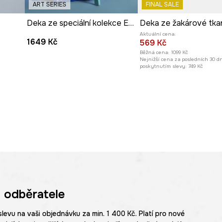
ART SERIES
FINAL SALE
Deka ze speciální kolekce Eviva L'arte
Aktuální cena:
1649 Kč
569 Kč
Běžná cena:
1099 Kč
Nejnižší cena za posledních 30 d
poskytnutím slevy:
749 Kč
 odběratele
slevu na vaši objednávku za min. 1 400 Kč. Platí pro nové