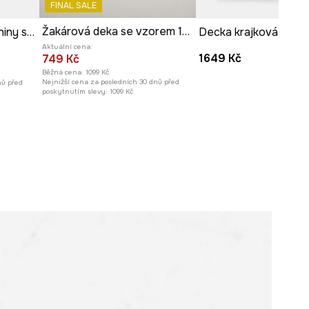
FINAL SALE
Žakárová deka se vzorem 130 x 160 cm více barev
Deka ze žakárové tkaniny s motivem psů 130 x 160 cm. více barev
Decka krajková 150 
Aktuální cena:
1649 Kč
749 Kč
Běžná cena:
1099 Kč
Nejnižší cena za posledních 30 dnů před
nů před
poskytnutím slevy:
1099 Kč