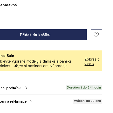
ícebarevná
Přidat do košíku
inal Sale
Zobrazit
bjevte vybrané modely z dámské a pánské
více »
olekce – užijte si poslední dny výprodeje.
Doručení i do 24 hodin
ací podmínky
Vrácení do 30 dnů
cení a reklamace