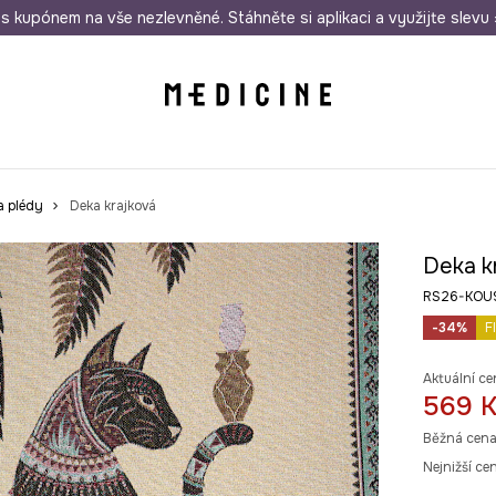
i nákupu nad 1 200 Kč
s kupónem na vše nezlevněné. Stáhněte si aplikaci a využijte slevu 
Odeslání i do 24 hodin
30 
a plédy
Deka krajková
Deka k
RS26-KOU
-34%
F
Aktuální ce
569 
Běžná cena
Nejnižší ce