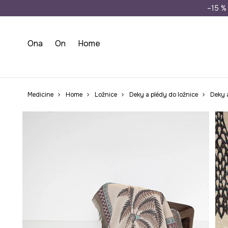
Doprava zdarma př
–15 % 
Ona
On
Home
Medicine
Home
Ložnice
Deky a plédy do ložnice
Deky 