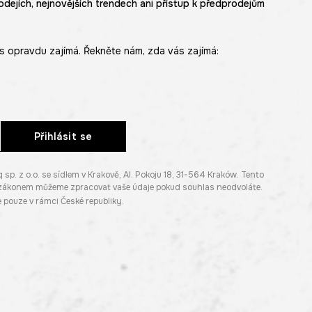
odejích, nejnovějších trendech ani přístup k předprodejům
s opravdu zajímá. Řekněte nám, zda vás zajímá:
Přihlásit se
. z o.o. se sídlem v Krakově, Al. Pokoju 18, 31-564 Kraków. Tento
e zákonem můžeme zpracovat vaše údaje pokud souhlas neodvoláte.
pouze v rámci České republiky.