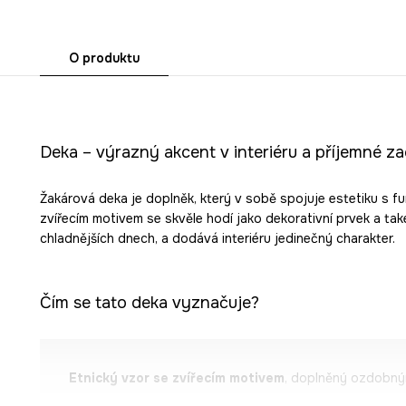
O produktu
Deka – výrazný akcent v interiéru a příjemné z
Žakárová deka je doplněk, který v sobě spojuje estetiku s fun
zvířecím motivem se skvěle hodí jako dekorativní prvek a také
chladnějších dnech, a dodává interiéru jedinečný charakter.
Čím se tato deka vyznačuje?
Etnický vzor se zvířecím motivem
, doplněný ozdobným