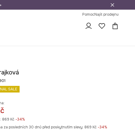
»
dní na vrácení zboží
Pomoc
Najít prodejnu
rajková
901
INAL SALE
na:
Kč
:
869 Kč
-34%
na za posledních 30 dnů před poskytnutím slevy:
869 Kč
 -34%