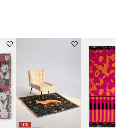
vícebarevná
-KOU901-MLA
-31%