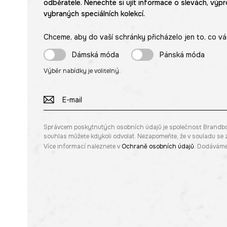
odběratele. Nenechte si ujít informace o slevách, výpr
vybraných speciálních kolekcí.
Chceme, aby do vaší schránky přicházelo jen to, co vá
Dámská móda
Pánská móda
Výběr nabídky je volitelný.
Správcem poskytnutých osobních údajů je společnost Brandbq sp
souhlas můžete kdykoli odvolat. Nezapomeňte, že v souladu s
Více informací naleznete v
Ochraně osobních údajů
. Dodáváme 