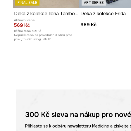
FINAL SALE
ART SERIES
Deka z kolekce Ilona Tambor x Medicine
Deka z kolekce Frida
Aktuální cena:
989 Kč
569 Kč
Běžná cena:
989 Kč
Nejnižší cena za posledních 30 dnů před
poskytnutím slevy:
989 Kč
300 Kč
sleva na nákup pro nové
Přihlaste se k odběru newsletteru Medicine a získejte 