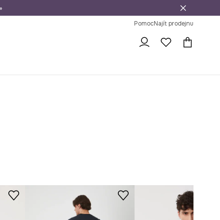
»
dní na vrácení zboží
Pomoc
Najít prodejnu