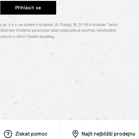
Přihlásit se
. z o.o. se sídlem v Krakově, Al. Pokoju 18, 31-564 Kraków. Tento
e zákonem můžeme zpracovat vaše údaje pokud souhlas neodvoláte.
pouze v rámci České republiky.
Získat pomoc
Najít nejbližší prodejnu