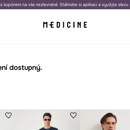
i nákupu nad 1 200 Kč
s kupónem na vše nezlevněné. Stáhněte si aplikaci a využijte slevu 
Odeslání i do 24 hodin
30 
ení dostupný.