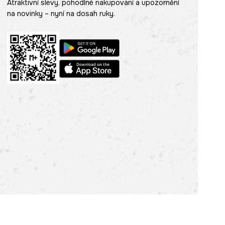
Atraktivní slevy, pohodlné nakupování a upozornění
na novinky – nyní na dosah ruky.