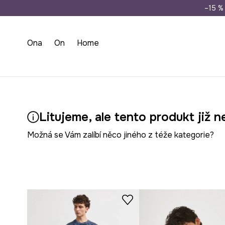
Doprava zdarma př
–15 % 
Ona
On
Home
Litujeme, ale tento produkt již n
Možná se Vám zalíbí něco jiného z téže kategorie?