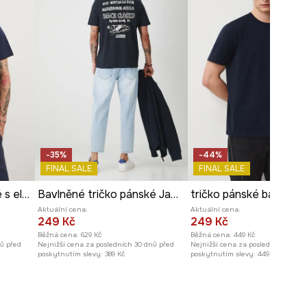
-35%
-44%
FINAL SALE
FINAL SALE
tričko pánské bavlněné s elastanem
Bavlněné tričko pánské Jaws tmavomodrá barva
tričko pánské bavlněn
Aktuální cena:
Aktuální cena:
249 Kč
249 Kč
Běžná cena:
629 Kč
Běžná cena:
449 Kč
nů před
Nejnižší cena za posledních 30 dnů před
Nejnižší cena za posledních 30 dn
poskytnutím slevy:
389 Kč
poskytnutím slevy:
449 Kč