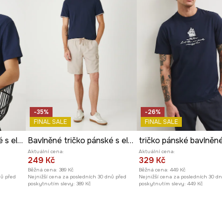
-35%
-26%
FINAL SALE
FINAL SALE
Bavlněné tričko pánské s elastanem a žebrováním tmavomodrá barva
Bavlněné tričko pánské s elastanem, bez vzoru
Aktuální cena:
Aktuální cena:
249 Kč
329 Kč
Běžná cena:
389 Kč
Běžná cena:
449 Kč
nů před
Nejnižší cena za posledních 30 dnů před
Nejnižší cena za posledních 30 d
poskytnutím slevy:
389 Kč
poskytnutím slevy:
449 Kč