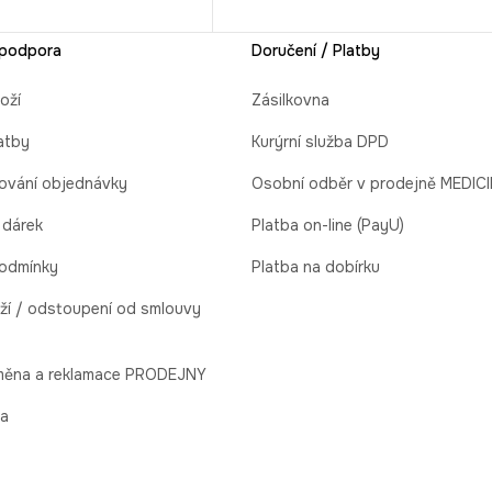
 podpora
Doručení / Platby
oží
Zásilkovna
atby
Kurýrní služba DPD
ování objednávky
Osobní odběr v prodejně MEDIC
 dárek
Platba on-line (PayU)
odmínky
Platba na dobírku
ží / odstoupení od smlouvy
ýměna a reklamace PRODEJNY
la