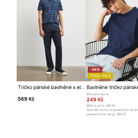
-56%
FINAL SALE
Tričko pánské bavlněné s elastanem paisley
Aktuální cena:
569 Kč
249 Kč
Běžná cena:
569 Kč
Nejnižší cena za posledních 30 d
poskytnutím slevy:
569 Kč