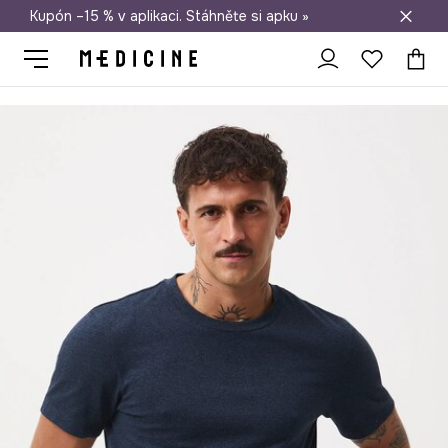
Kupón –15 % v aplikaci. Stáhněte si apku »
Doprava zdarma při nákupu nad 1 200 Kč
Medicine
On
Oblečení
Trička
Tričko pánské se strukturou