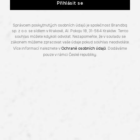
Přihlásit se
Správcem poskytnutých osobních údajů je společnost Brandbq
sp. z o.o. se sídlem v Krakově, Al. Pokoju 18, 31-564 Kraków. Tento
souhlas můžete kdykoli odvolat. Nezapomeňte, že v souladu se
zákonem můžeme zpracovat vaše údaje pokud souhlas neodvoláte.
Více informací naleznete v
Ochraně osobních údajů
. Dodáváme
pouze v rámci České republiky.