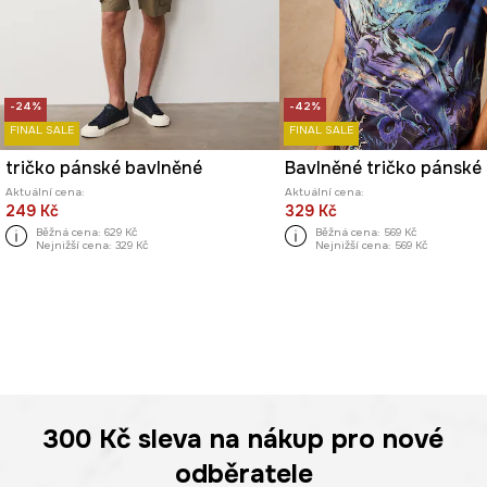
-24%
-42%
FINAL SALE
FINAL SALE
tričko pánské bavlněné
Aktuální cena:
Aktuální cena:
249 Kč
329 Kč
Běžná cena:
629 Kč
Běžná cena:
569 Kč
Nejnižší cena:
329 Kč
Nejnižší cena:
569 Kč
300 Kč
sleva na nákup pro nové
odběratele