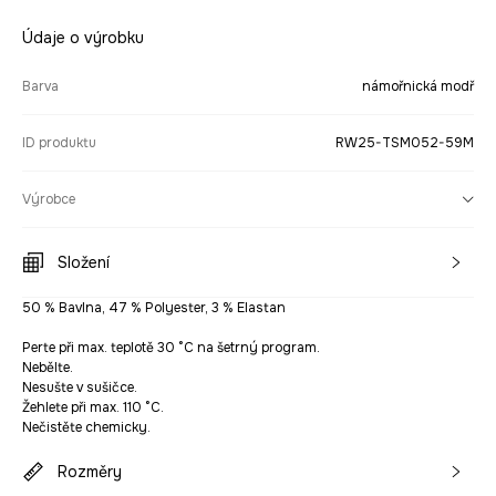
Údaje o výrobku
Barva
námořnická modř
ID produktu
RW25-TSM052-59M
Výrobce
Složení
50 % Bavlna, 47 % Polyester, 3 % Elastan
Perte při max. teplotě 30 °C na šetrný program.
Nebělte.
Nesušte v sušičce.
Žehlete při max. 110 °C.
Nečistěte chemicky.
Rozměry