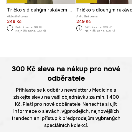
Tričko s dlouhým rukávem dámské
Aktuální cena:
Aktuální cena:
249 Kč
249 Kč
Běžná cena:
689 Kč
Běžná cena:
569 Kč
Nejnižší cena:
329 Kč
Nejnižší cena:
569 Kč
300 Kč
sleva na nákup pro nové
odběratele
Přihlaste se k odběru newsletteru Medicine a
získejte slevu na vaši objednávku za min. 1 400
Kč. Platí pro nové odběratele. Nenechte si ujít
informace o slevách, výprodejích, nejnovějších
trendech ani přístup k předprodejům vybraných
speciálních kolekcí.