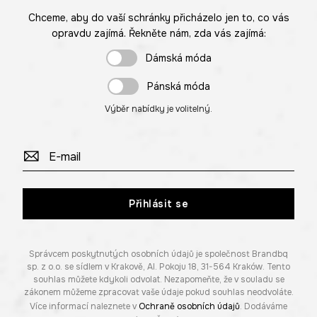
Chceme, aby do vaší schránky přicházelo jen to, co vás
opravdu zajímá. Řekněte nám, zda vás zajímá:
Dámská móda
Pánská móda
Výběr nabídky je volitelný.
Přihlásit se
Správcem poskytnutých osobních údajů je společnost Brandbq
sp. z o.o. se sídlem v Krakově, Al. Pokoju 18, 31-564 Kraków. Tento
souhlas můžete kdykoli odvolat. Nezapomeňte, že v souladu se
zákonem můžeme zpracovat vaše údaje pokud souhlas neodvoláte.
Více informací naleznete v
Ochraně osobních údajů
. Dodáváme