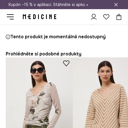
Kupón –15 % v aplikaci. Stáhněte si apku »
Doprava zdarma při nákupu nad 1 200 Kč
Medicine
Ona
Oblečení
Trička
S dlouhým rukávem
Tento produkt je momentálně nedostupný
Prohlédněte si podobné produkty