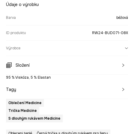
Údaje o výrobku
Barva
béžová
ID produktu
RW24-BUD071-08X
Výrobce
Složení
95 % Viskóza, 5 % Elastan
Tagy
Oblečení Medicine
Trička Medicine
S dlouhým rukávem Medicine
Obleceni teplé
Černá trička s dlouhým rukávem pro ženy