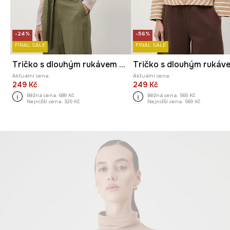
-24%
-56%
FINAL SALE
FINAL SALE
Tričko s dlouhým rukávem dámské
Aktuální cena:
Aktuální cena:
249 Kč
249 Kč
Běžná cena:
689 Kč
Běžná cena:
569 Kč
Nejnižší cena:
329 Kč
Nejnižší cena:
569 Kč