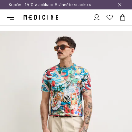
Kupón –15 % v aplikaci. Stáhněte si apku »
Doprava zdarma při nákupu nad 1 200 Kč
Medicine
On
Oblečení
Trička
Tričko pánské bavlněné