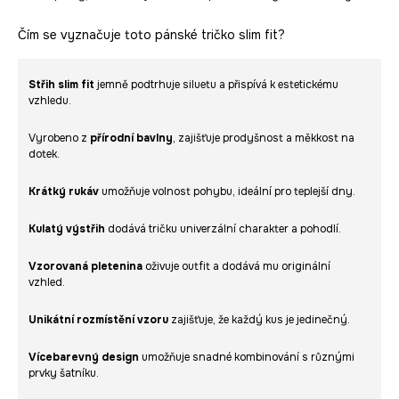
Čím se vyznačuje toto pánské tričko slim fit?
Střih slim fit
jemně podtrhuje siluetu a přispívá k estetickému
vzhledu.
Vyrobeno z
přírodní bavlny
, zajišťuje prodyšnost a měkkost na
dotek.
Krátký rukáv
umožňuje volnost pohybu, ideální pro teplejší dny.
Kulatý výstřih
dodává tričku univerzální charakter a pohodlí.
Vzorovaná pletenina
oživuje outfit a dodává mu originální
vzhled.
Unikátní rozmístění vzoru
zajišťuje, že každý kus je jedinečný.
Vícebarevný design
umožňuje snadné kombinování s různými
prvky šatníku.