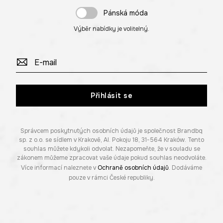
Pánská móda
Výběr nabídky je volitelný.
Přihlásit se
Správcem poskytnutých osobních údajů je společnost Brandbq
sp. z o.o. se sídlem v Krakově, Al. Pokoju 18, 31-564 Kraków. Tento
souhlas můžete kdykoli odvolat. Nezapomeňte, že v souladu se
zákonem můžeme zpracovat vaše údaje pokud souhlas neodvoláte.
Více informací naleznete v
Ochraně osobních údajů
. Dodáváme
pouze v rámci České republiky.