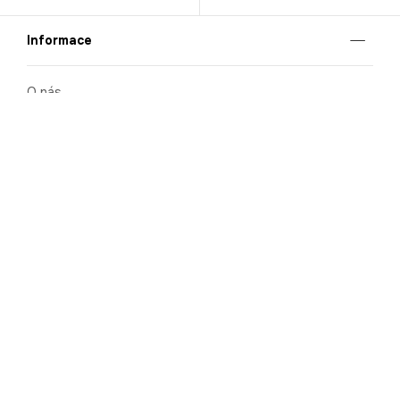
Informace
O nás
Mobilní aplikace
Podmínky pro prezentaci zboží
Blog
Kontakt
Bezpečnost
Cooperation
Nahlašování porušení (whistleblowing)
Kariéra
Ochrana osobních údajů