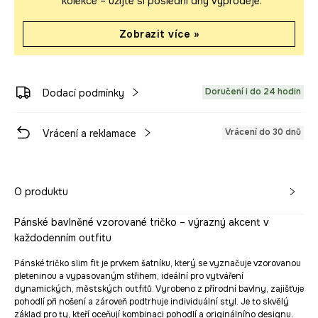
kolekce – užijte si poslední dny výprodeje.
Zobrazit více »
Doručení i do 24 hodin
Dodací podmínky
Vrácení do 30 dnů
Vrácení a reklamace
O produktu
Pánské bavlněné vzorované tričko – výrazný akcent v
každodenním outfitu
Pánské tričko slim fit je prvkem šatníku, který se vyznačuje vzorovanou
pleteninou a vypasovaným střihem, ideální pro vytváření
dynamických, městských outfitů. Vyrobeno z přírodní bavlny, zajišťuje
pohodlí při nošení a zároveň podtrhuje individuální styl. Je to skvělý
základ pro ty, kteří oceňují kombinaci pohodlí a originálního designu.