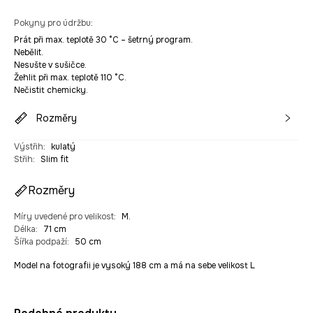
Pokyny pro údržbu
:
Prát při max. teplotě 30 °C – šetrný program.
Nebělit.
Nesušte v sušičce.
Žehlit při max. teplotě 110 °C.
Nečistit chemicky.
Rozměry
Výstřih
:
kulatý
Střih
:
Slim fit
Rozměry
Míry uvedené pro velikost
:
M.
Délka
:
71 cm
Šířka podpaží
:
50 cm
Model na fotografii je vysoký 188 cm a má na sebe velikost L